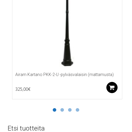
Airam Kartano PKK-2-U -pylväsvalaisin (mattamusta)
Lis
325,00
€
Etsi tuotteita