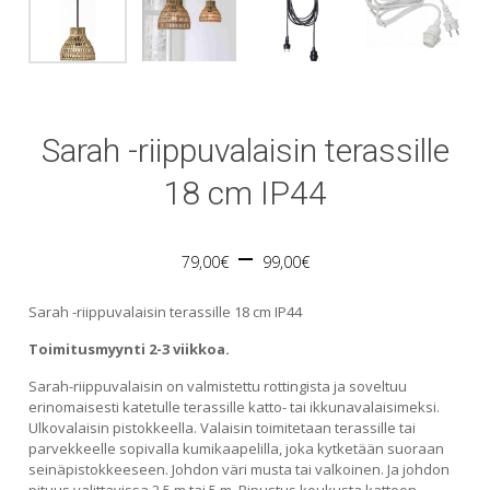
Sarah -riippuvalaisin terassille
18 cm IP44
Price
–
79,00
€
99,00
€
range:
Sarah -riippuvalaisin terassille 18 cm IP44
79,00€
Toimitusmyynti 2-3 viikkoa.
Sarah-riippuvalaisin on valmistettu rottingista ja soveltuu
through
erinomaisesti katetulle terassille katto- tai ikkunavalaisimeksi.
Ulkovalaisin pistokkeella. Valaisin toimitetaan terassille tai
99,00€
parvekkeelle sopivalla kumikaapelilla, joka kytketään suoraan
seinäpistokkeeseen. Johdon väri musta tai valkoinen. Ja johdon