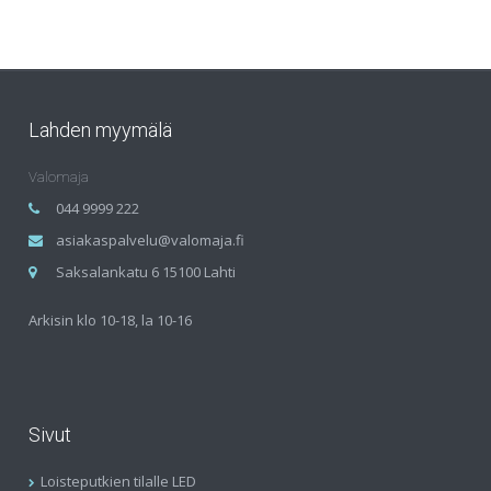
Lahden myymälä
Valomaja
044 9999 222
asiakaspalvelu@valomaja.fi
Saksalankatu 6 15100 Lahti
Arkisin klo 10-18, la 10-16
Sivut
Loisteputkien tilalle LED