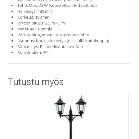
Teho: Max. 25 W (suositellaan led-poltinta)
Halkaisija: 180 mm
Korkeus: 180 mm
Johdon pituus: 2,5 m / 5 m
Materiaali: Rottinki
Väri: Vaalea, musta tai valkoinen johto
Asennus: Koukkukiinnitys (ei sisällä kattokuppia)
Sähköistys: Pistokeliitäntä seinään
Suojaluokka: IP44
Tutustu myös