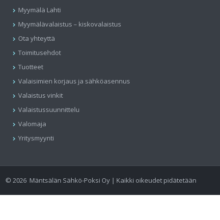
Myymälä Lahti
Myymälävalaistus – kiskovalaistus
Ota yhteyttä
Toimitusehdot
Tuotteet
Valaisimien korjaus ja sähköasennus
Valaistus vinkit
Valaistussuunnittelu
Valomaja
Yritysmyynti
©
2026
Mäntsälän Sähkö-Poksi Oy | Kaikki oikeudet pidätetään