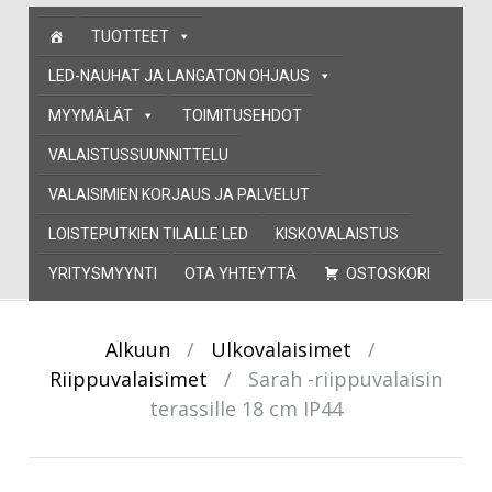
Skip
TUOTTEET
to
content
LED-NAUHAT JA LANGATON OHJAUS
MYYMÄLÄT
TOIMITUSEHDOT
VALAISTUSSUUNNITTELU
VALAISIMIEN KORJAUS JA PALVELUT
LOISTEPUTKIEN TILALLE LED
KISKOVALAISTUS
YRITYSMYYNTI
OTA YHTEYTTÄ
OSTOSKORI
Alkuun
/
Ulkovalaisimet
/
Riippuvalaisimet
/
Sarah -riippuvalaisin
terassille 18 cm IP44