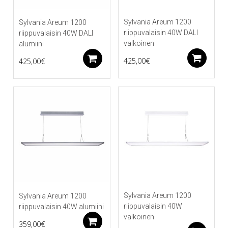
Sylvania Areum 1200
Sylvania Areum 1200
riippuvalaisin 40W DALI
riippuvalaisin 40W DALI
valkoinen
alumiini
Li
Lisää ostoskoriin
425,00
€
425,00
€
Sylvania Areum 1200
Sylvania Areum 1200
riippuvalaisin 40W
riippuvalaisin 40W alumiini
valkoinen
Lisää ostoskoriin
359,00
€