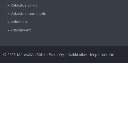
Valaistus vinkit
Valaistussuunnittelu
Valomaja
Yritysmyynti
©
2026
Mäntsälän Sähkö-Poksi Oy | Kaikki oikeudet pidätetään