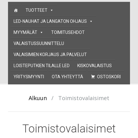
Skip
TUOTTEET
to
content
LED-NAUHAT JA LANGATON OHJAUS
MYYMÄLÄT
TOIMITUSEHDOT
VALAISTUSSUUNNITTELU
VALAISIMIEN KORJAUS JA PALVELUT
LOISTEPUTKIEN TILALLE LED
KISKOVALAISTUS
YRITYSMYYNTI
OTA YHTEYTTÄ
OSTOSKORI
Alkuun
/
Toimistovalaisimet
Toimistovalaisimet