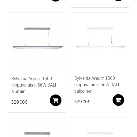
Sylvania Areum 1500
Sylvania Areum 1500
riippuvalaisin 56W DALI
riippuvalaisin 56W DALI
valkoinen
alumiini
Li
Lisää ostoskoriin
529,00
€
529,00
€