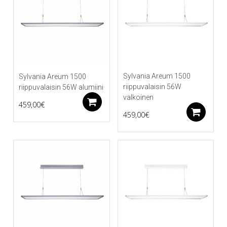
Sylvania Areum 1500
Sylvania Areum 1500
riippuvalaisin 56W
riippuvalaisin 56W alumiini
valkoinen
Lisää ostoskoriin
459,00
€
Li
459,00
€