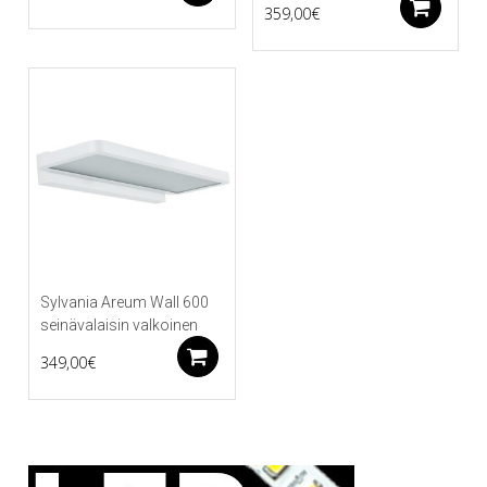
Li
359,00
€
Sylvania Areum Wall 600
seinävalaisin valkoinen
Lisää ostoskoriin
349,00
€