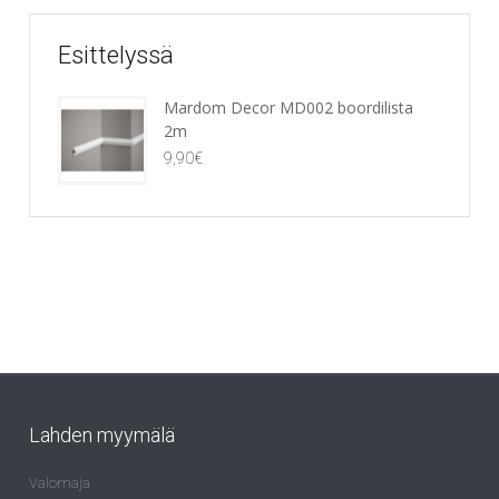
Esittelyssä
Mardom Decor MD002 boordilista
2m
9,90
€
Lahden myymälä
Valomaja