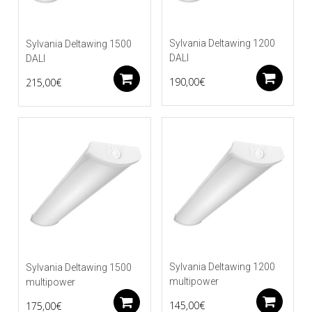
Sylvania Deltawing 1200
Sylvania Deltawing 1500
DALI
DALI
Li
Lisää ostoskoriin
190,00
€
215,00
€
Sylvania Deltawing 1200
Sylvania Deltawing 1500
multipower
multipower
Li
Lisää ostoskoriin
145,00
€
175,00
€