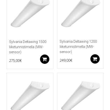
Sylvania Deltawing 1200
Sylvania Deltawing 1500
liiketunnistimella (MW-
liiketunnistimella (MW-
sensor)
sensor)
Li
Lisää ostoskoriin
249,00
€
275,00
€