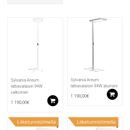
Sylvania Areum
Sylvania Areum
lattiavalaisin 94W alumiini
lattiavalaisin 94W
valkoinen
Li
1 190,00
€
Lisää ostoskoriin
1 190,00
€
Liiketunnistimella
Liiketunnistimella