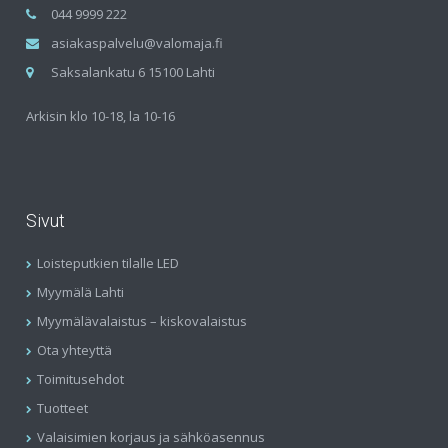
044 9999 222
asiakaspalvelu@valomaja.fi
Saksalankatu 6 15100 Lahti
Arkisin klo 10-18, la 10-16
Sivut
Loisteputkien tilalle LED
Myymälä Lahti
Myymälävalaistus – kiskovalaistus
Ota yhteyttä
Toimitusehdot
Tuotteet
Valaisimien korjaus ja sähköasennus