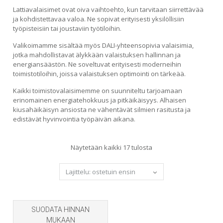
Lattiavalaisimet ovat oiva vaihtoehto, kun tarvitaan siirrettävää
ja kohdistettavaa valoa. Ne sopivat erityisesti yksilöllisiin
työpisteisiin tai joustaviin työtiloihin.
Valikoimamme sisältää myös DALI-yhteensopivia valaisimia,
jotka mahdollistavat älykkään valaistuksen hallinnan ja
energiansäästön. Ne soveltuvat erityisesti moderneihin
toimistotiloihin, joissa valaistuksen optimointi on tärkeää.
Kaikki toimistovalaisimemme on suunniteltu tarjoamaan
erinomainen energiatehokkuus ja pitkäikäisyys. Alhaisen
kiusahäikäisyn ansiosta ne vähentävät silmien rasitusta ja
edistävät hyvinvointia työpäivän aikana.
Sorted
Näytetään kaikki 17 tulosta
by
popularity
SUODATA HINNAN
MUKAAN