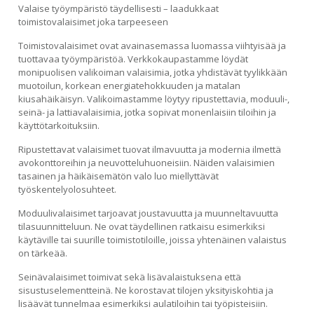
Valaise työympäristö täydellisesti – laadukkaat
toimistovalaisimet joka tarpeeseen
Toimistovalaisimet ovat avainasemassa luomassa viihtyisää ja
tuottavaa työympäristöä. Verkkokaupastamme löydät
monipuolisen valikoiman valaisimia, jotka yhdistävät tyylikkään
muotoilun, korkean energiatehokkuuden ja matalan
kiusahäikäisyn. Valikoimastamme löytyy ripustettavia, moduuli-,
seinä- ja lattiavalaisimia, jotka sopivat monenlaisiin tiloihin ja
käyttötarkoituksiin.
Ripustettavat valaisimet tuovat ilmavuutta ja modernia ilmettä
avokonttoreihin ja neuvotteluhuoneisiin. Näiden valaisimien
tasainen ja häikäisemätön valo luo miellyttävät
työskentelyolosuhteet.
Moduulivalaisimet tarjoavat joustavuutta ja muunneltavuutta
tilasuunnitteluun. Ne ovat täydellinen ratkaisu esimerkiksi
käytäville tai suurille toimistotiloille, joissa yhtenäinen valaistus
on tärkeää.
Seinävalaisimet toimivat sekä lisävalaistuksena että
sisustuselementteinä. Ne korostavat tilojen yksityiskohtia ja
lisäävät tunnelmaa esimerkiksi aulatiloihin tai työpisteisiin.