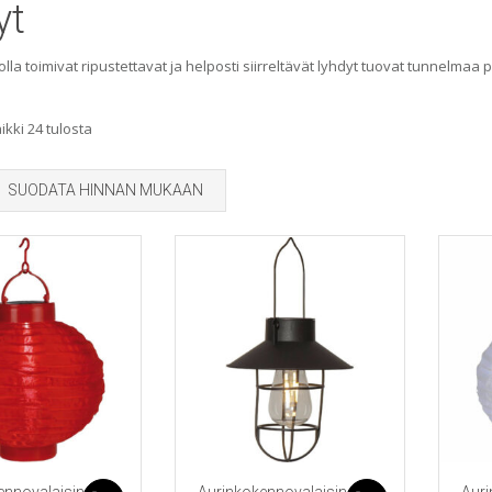
yt
la toimivat ripustettavat ja helposti siirreltävät lyhdyt tuovat tunnelmaa
Sorted
kki 24 tulosta
by
SUODATA HINNAN MUKAAN
popularity