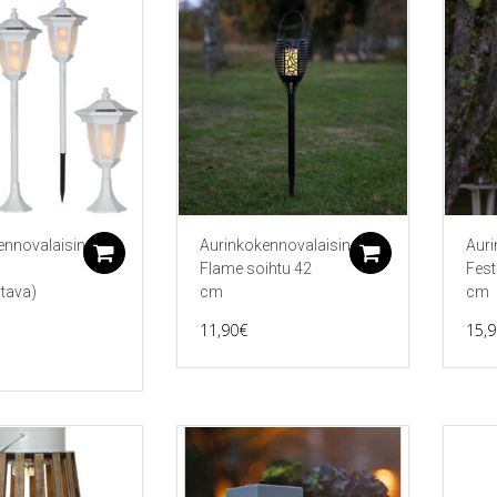
ennovalaisin
Aurinkokennovalaisin
Auri
Lisää ostoskoriin
Lisää ostos
Flame soihtu 42
Fest
tava)
cm
cm
n
11,90
€
15,9