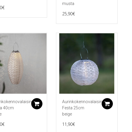
musta
0
€
25,90
€
nkokennovalaisin
Aurinkokennovalaisin
koriin
Lisää ostoskoriin
Lisää 
ta 40cm
Festa 25cm
e
beige
0
€
11,90
€