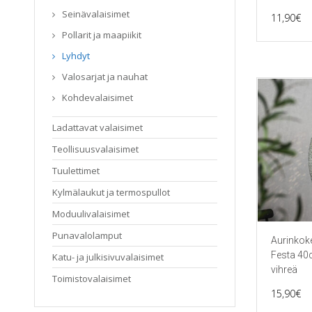
Seinävalaisimet
11,90
€
Pollarit ja maapiikit
Lyhdyt
Valosarjat ja nauhat
Kohdevalaisimet
Ladattavat valaisimet
Teollisuusvalaisimet
Tuulettimet
Kylmälaukut ja termospullot
Moduulivalaisimet
Punavalolamput
Aurinkok
Festa 4
Katu- ja julkisivuvalaisimet
vihreä
Toimistovalaisimet
15,90
€