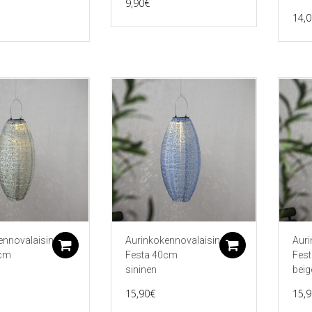
9,90
€
14,0
ennovalaisin
Aurinkokennovalaisin
Auri
Lisää ostoskoriin
Lisää ostos
0cm
Festa 40cm
Fes
sininen
beig
15,90
€
15,9