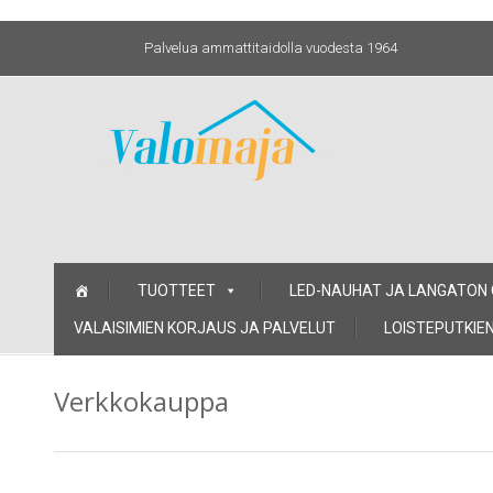
Palvelua ammattitaidolla vuodesta 1964
Skip
TUOTTEET
LED-NAUHAT JA LANGATON
to
content
VALAISIMIEN KORJAUS JA PALVELUT
LOISTEPUTKIEN
Verkkokauppa