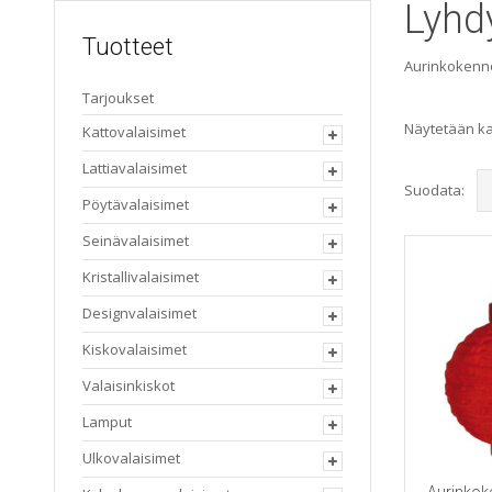
Lyhd
Tuotteet
Aurinkokennol
Tarjoukset
Näytetään kai
Kattovalaisimet
Lattiavalaisimet
Suodata:
Pöytävalaisimet
Seinävalaisimet
Kristallivalaisimet
Designvalaisimet
Kiskovalaisimet
Valaisinkiskot
Lamput
Ulkovalaisimet