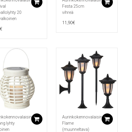
nkokennovalaisin
Aurinkokennovalaisin
koriin
Lisää ostoskoriin
Lisää 
ival
Festa 25cm
pallolyhty 20
vihreä
alkoinen
11,90
€
€
nkokennovalaisin
Aurinkokennovalaisin
koriin
Lisää ostoskoriin
Lisää 
ng lyhty
Flame
oinen
(muunneltava)