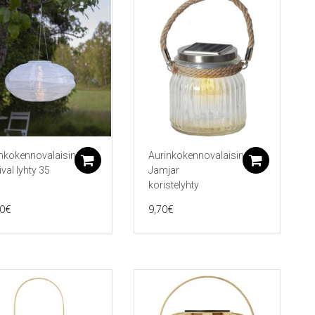
nkokennovalaisin
Aurinkokennovalaisin
koriin
Lisää ostoskoriin
Lisää 
ival lyhty 35
Jamjar
koristelyhty
0
€
9,70
€