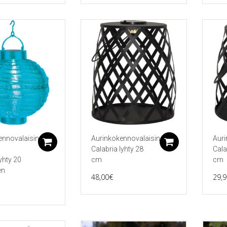
ennovalaisin
Aurinkokennovalaisin
Auri
Lisää ostoskoriin
Lisää ostos
Calabria lyhty 28
Cala
lyhty 20
cm
cm
en
48,00
€
29,9