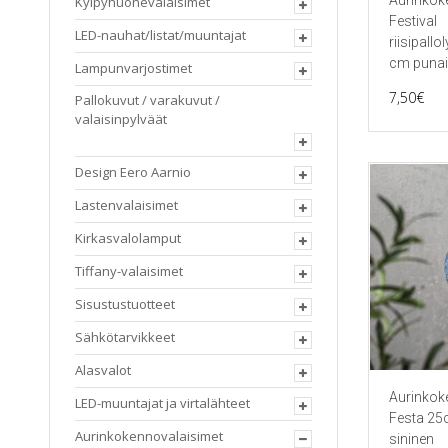
Aurinkok
Kylpyhuonevalaisimet
Festival
LED-nauhat/listat/muuntajat
riisipallo
cm puna
Lampunvarjostimet
7,50
€
Pallokuvut / varakuvut /
valaisinpylväät
Design Eero Aarnio
Lastenvalaisimet
Kirkasvalolamput
Tiffany-valaisimet
Sisustustuotteet
Sähkötarvikkeet
Alasvalot
Aurinkok
LED-muuntajat ja virtalähteet
Festa 2
Aurinkokennovalaisimet
sininen