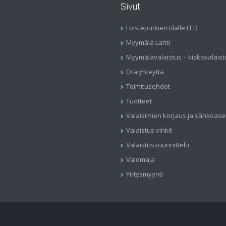
Sivut
Loisteputkien tilalle LED
Myymälä Lahti
Myymälävalaistus – kiskovalaist
Ota yhteyttä
Toimitusehdot
Tuotteet
Valaisimien korjaus ja sähköas
Valaistus vinkit
Valaistussuunnittelu
Valomaja
Yritysmyynti