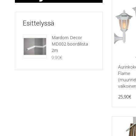
Esittelyssä
Mardom Decor
MD002 boordilista
2m
9,90
€
Aurinkok
Flame
(muunnel
valkoine
25,90
€