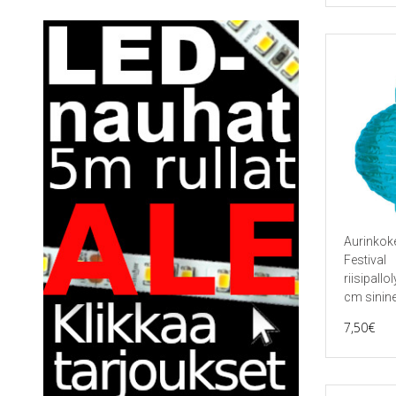
Aurinkok
Festival
riisipallo
cm sinin
7,50
€