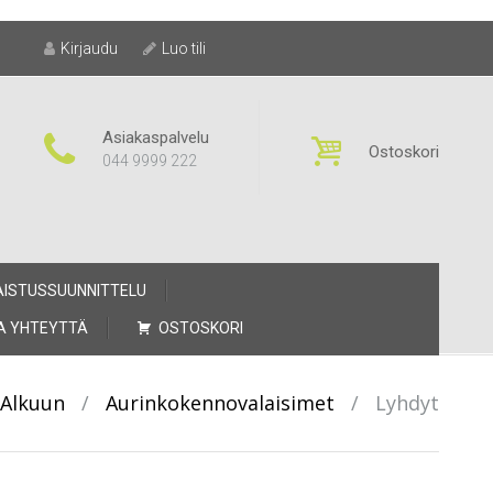
Kirjaudu
Luo tili
Asiakaspalvelu
Ostoskori
044 9999 222
AISTUSSUUNNITTELU
A YHTEYTTÄ
OSTOSKORI
Alkuun
/
Aurinkokennovalaisimet
/
Lyhdyt