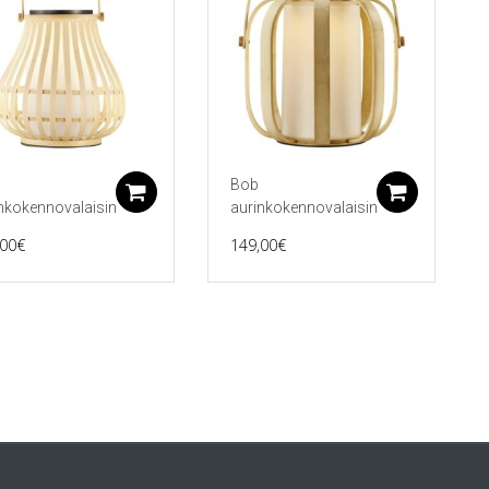
Bob
koriin
Lisää ostoskoriin
Lisää 
nkokennovalaisin
aurinkokennovalaisin
,00
€
149,00
€