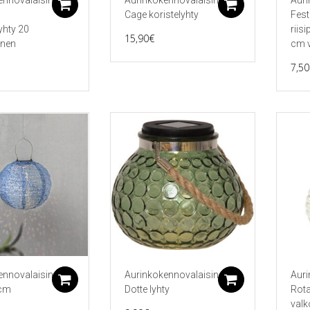
ennovalaisin
Aurinkokennovalaisin
Auri
Lisää ostoskoriin
Lisää ostos
Cage koristelyhty
Fest
lyhty 20
riisi
15,90
€
inen
cm v
7,50
ennovalaisin
Aurinkokennovalaisin
Auri
Lisää ostoskoriin
Lisää ostos
5cm
Dotte lyhty
Rota
valk