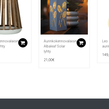
ennovalaisin
Aurinkokennovalaisin
Leo
Lisää ostoskoriin
Lisää ostos
yhty
Albaleaf Solar
auri
lyhty
149
21,00
€