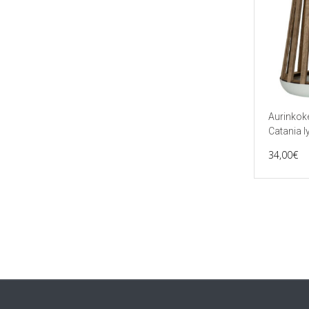
Aurinkok
Catania l
34,00
€