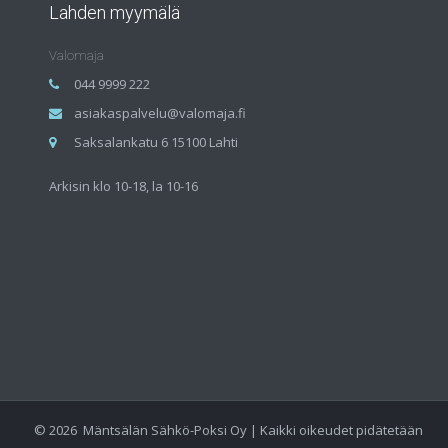
Lahden myymälä
Valomaja
044 9999 222
asiakaspalvelu@valomaja.fi
Saksalankatu 6 15100 Lahti
Arkisin klo 10-18, la 10-16
©
2026
Mäntsälän Sähkö-Poksi Oy | Kaikki oikeudet pidätetään