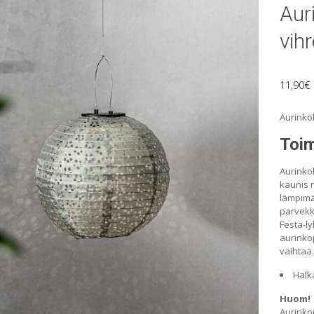
Aur
vih
11,90
€
Aurinko
Toim
Aurinkok
kaunis r
lämpimän
parvekk
Festa-lyh
aurinko
vaihtaa.
Halka
Huom!
Aurinkop