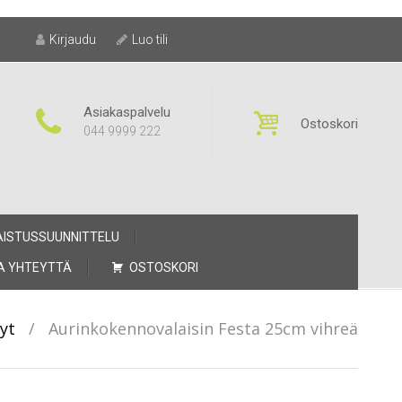
Kirjaudu
Luo tili
Asiakaspalvelu
Ostoskori
044 9999 222
AISTUSSUUNNITTELU
A YHTEYTTÄ
OSTOSKORI
yt
/
Aurinkokennovalaisin Festa 25cm vihreä