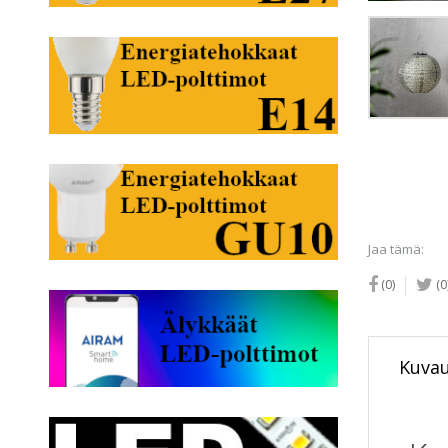
Jaa tämä:
(0)
(0
Kuva