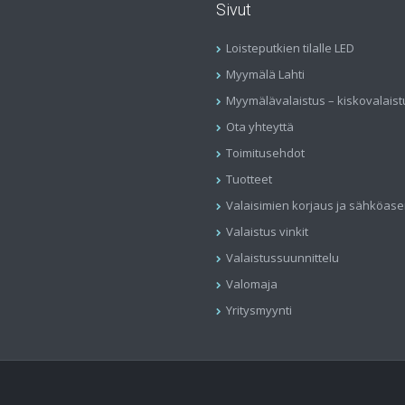
Sivut
Loisteputkien tilalle LED
Myymälä Lahti
Myymälävalaistus – kiskovalaist
Ota yhteyttä
Toimitusehdot
Tuotteet
Valaisimien korjaus ja sähköas
Valaistus vinkit
Valaistussuunnittelu
Valomaja
Yritysmyynti