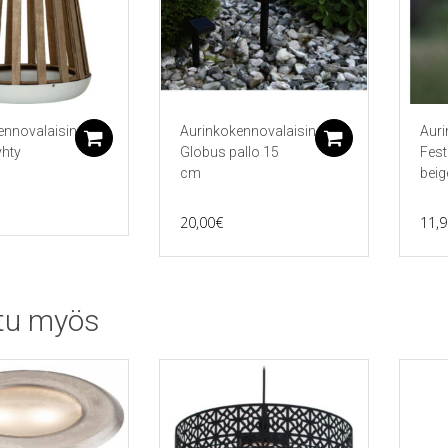
ennovalaisin
Aurinkokennovalaisin
Auri
Lisää ostoskoriin
Lisää ostos
yhty
Globus pallo 15
Fes
cm
beig
20,00
€
11,9
tu myös