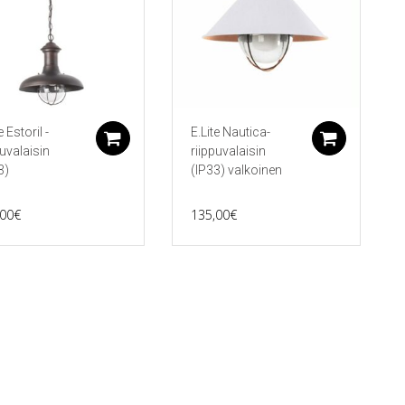
e Estoril -
E.Lite Nautica-
koriin
Lisää ostoskoriin
Lisää 
puvalaisin
riippuvalaisin
3)
(IP33) valkoinen
,00
€
135,00
€