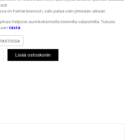
asti
ssa on hämäräsensori, valo palaa vain pimeään aikaan
pihasi helposti aurinkokennolla toimivilla valaisimilla. Tutustu
maan
tästä
.
RASTOSSA
okennovalaisin
Lisää ostoskoriin