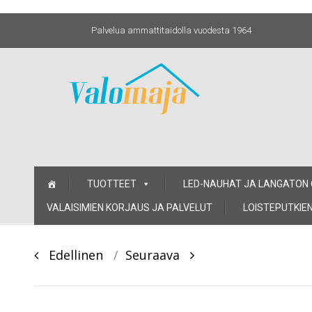
Palvelua ammattitaidolla vuodesta 1964
Skip
TUOTTEET
LED-NAUHAT JA LANGATON
to
content
VALAISIMIEN KORJAUS JA PALVELUT
LOISTEPUTKIEN
Post
Edellinen
Seuraava
navigation