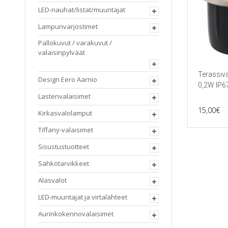
LED-nauhat/listat/muuntajat
Lampunvarjostimet
Pallokuvut / varakuvut /
valaisinpylväät
Terassiv
Design Eero Aarnio
0,2W IP6
Lastenvalaisimet
15,00
€
Kirkasvalolamput
Tiffany-valaisimet
Sisustustuotteet
Sähkötarvikkeet
Alasvalot
LED-muuntajat ja virtalähteet
Aurinkokennovalaisimet