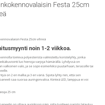
inkokennovalaisin Festa 25cm
reä
kennovalaisin Festa 25cm vihreä
itusmyynti noin 1-2 viikkoa.
ennolla toimiva polyesterista valmistettu koristelyhty, jonka
eikäkuviointi luo hienoja varjoja hämärällä. Lyhdyssä on
 valkoinen valo, ja se sopii esimerkiksi puutarhaan, terassille tai
eelle.
tyä on 2 eri mallia ja 3 eri väriä. Sijoita lyhty niin, että sen
paneeli saa suoraa auringonvaloa. Kiinteä LED, lamppua ei voi
isija 25 cm
aneelin on oltava aurinkoon päin, jotta tuotteen paristo latautuu