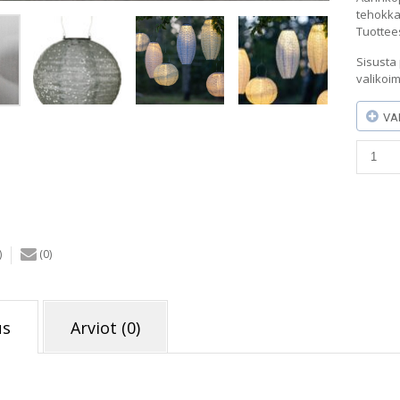
tehokka
Tuottee
Sisusta 
valikoi
VA
Aurink
Festa
25cm
vihreä
määrä
)
(0)
us
Arviot (0)