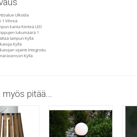
vaus
ttöalue Ulkotila
i 1 Vihreä
pun kanta Kiinteä LED
mppujen lukumäärä 1
ältää lampun Kyllä
kaisija Kyllä
kaisijan sijainti Integroitu
äräsensori Kyllä
 myös pitää...