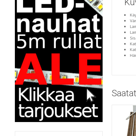
Ku
Käy
Vär
Lam
La
Sis
Kat
Kat
Häm
Saatat