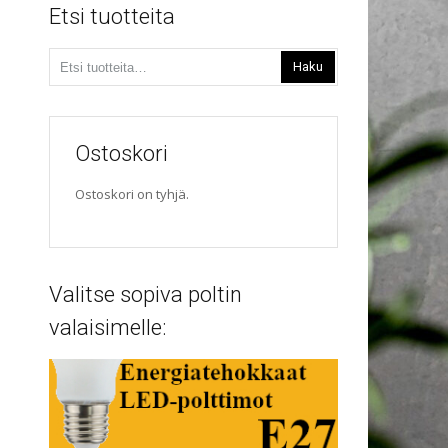
Etsi tuotteita
Etsi:
Haku
Ostoskori
Ostoskori on tyhjä.
Valitse sopiva poltin
valaisimelle: