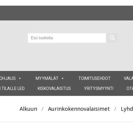
 OHJAUS
MYYMÄLÄT
TOIMITUSEHDOT
VAL
 TILALLE LED
KISKOVALAISTUS
YRITYSMYYNTI
OT
Alkuun
/
Aurinkokennovalaisimet
/
Lyhd