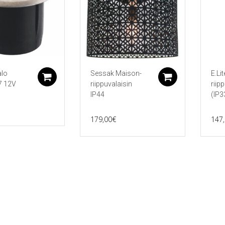
alo
Sessak Maison-
E.Lit
Lisää ostoskoriin
Lisää ostos
7 12V
riippuvalaisin
riip
IP44
(IP3
179,00
€
147