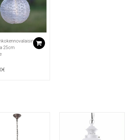
nkokennovalaisin
koriin
Lisää ostoskoriin
ta 25cm
e
0
€