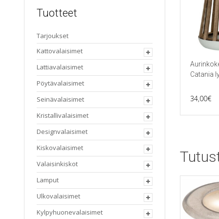
Tuotteet
Tarjoukset
Kattovalaisimet
Aurinkok
Lattiavalaisimet
Catania l
Pöytävalaisimet
34,00
€
Seinävalaisimet
Kristallivalaisimet
Designvalaisimet
Kiskovalaisimet
Tutus
Valaisinkiskot
Lamput
Ulkovalaisimet
Kylpyhuonevalaisimet