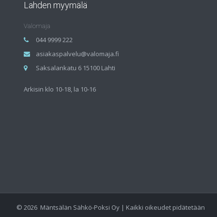
Lahden myymälä
Valomaja
044 9999 222
asiakaspalvelu@valomaja.fi
Saksalankatu 6 15100 Lahti
Arkisin klo 10-18, la 10-16
©
2026
Mäntsälän Sähkö-Poksi Oy | Kaikki oikeudet pidätetään