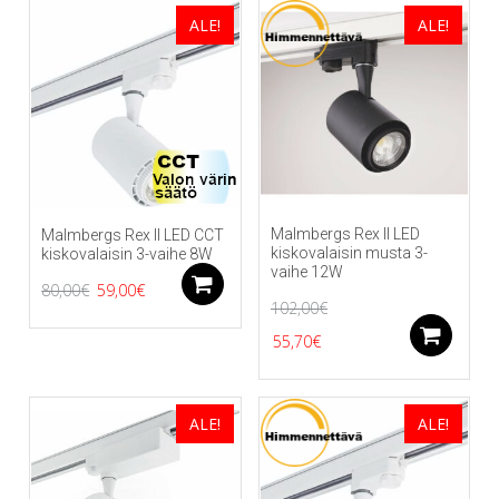
oli:
on:
149,00€.
92,00€.
ALE!
ALE!
149,00€.
95,00€.
Malmbergs Rex II LED
Malmbergs Rex II LED CCT
kiskovalaisin musta 3-
kiskovalaisin 3-vaihe 8W
vaihe 12W
Alkuperäinen
Nykyinen
Lisää ostoskoriin
80,00
€
59,00
€
102,00
€
hinta
hinta
Alkuperäinen
Nykyinen
Li
55,70
€
oli:
on:
hinta
hinta
80,00€.
59,00€.
oli:
on:
ALE!
ALE!
102,00€.
55,70€.