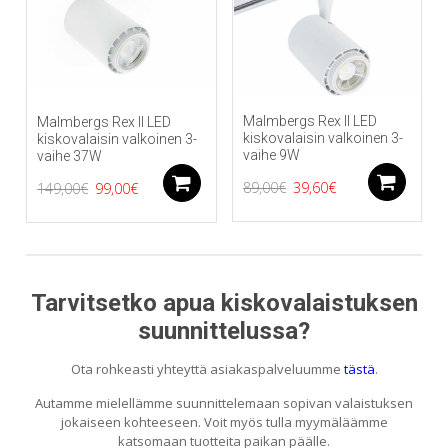
Malmbergs Rex II LED
Malmbergs Rex II LED
kiskovalaisin valkoinen 3-
kiskovalaisin valkoinen 3-
vaihe 9W
vaihe 37W
Alkuperäinen
Nykyinen
Alkuperäinen
Nykyinen
Li
Lisää ostoskoriin
89,00
€
39,60
€
149,00
€
99,00
€
hinta
hinta
hinta
hinta
oli:
on:
oli:
on:
89,00€.
39,60€.
149,00€.
99,00€.
Tarvitsetko apua kiskovalaistuksen
suunnittelussa?
Ota rohkeasti yhteyttä asiakaspalveluumme
tästä
.
Autamme mielellämme suunnittelemaan sopivan valaistuksen
jokaiseen kohteeseen. Voit myös tulla myymäläämme
katsomaan tuotteita paikan päälle.