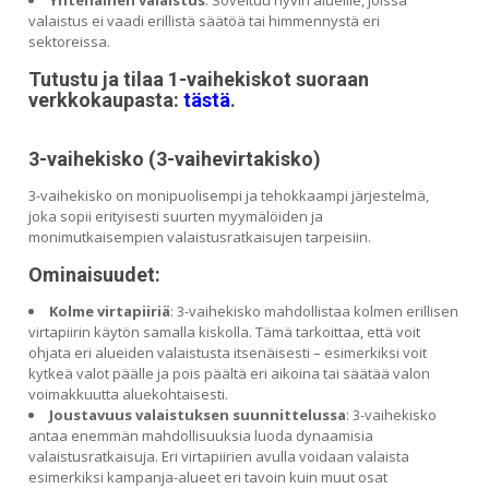
valaistus ei vaadi erillistä säätöä tai himmennystä eri
sektoreissa.
Tutustu ja tilaa 1-vaihekiskot suoraan
verkkokaupasta:
tästä
.
3-vaihekisko (3-vaihevirtakisko)
3-vaihekisko on monipuolisempi ja tehokkaampi järjestelmä,
joka sopii erityisesti suurten myymälöiden ja
monimutkaisempien valaistusratkaisujen tarpeisiin.
Ominaisuudet:
Kolme virtapiiriä
: 3-vaihekisko mahdollistaa kolmen erillisen
virtapiirin käytön samalla kiskolla. Tämä tarkoittaa, että voit
ohjata eri alueiden valaistusta itsenäisesti – esimerkiksi voit
kytkeä valot päälle ja pois päältä eri aikoina tai säätää valon
voimakkuutta aluekohtaisesti.
Joustavuus valaistuksen suunnittelussa
: 3-vaihekisko
antaa enemmän mahdollisuuksia luoda dynaamisia
valaistusratkaisuja. Eri virtapiirien avulla voidaan valaista
esimerkiksi kampanja-alueet eri tavoin kuin muut osat