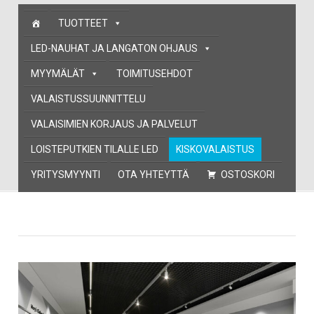
Skip
TUOTTEET
to
content
LED-NAUHAT JA LANGATON OHJAUS
MYYMÄLÄT
TOIMITUSEHDOT
VALAISTUSSUUNNITTELU
VALAISIMIEN KORJAUS JA PALVELUT
LOISTEPUTKIEN TILALLE LED
KISKOVALAISTUS
YRITYSMYYNTI
OTA YHTEYTTÄ
OSTOSKORI