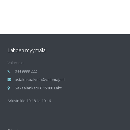
Lahden myymälä
Valomaja
044 9999 222
asiakaspalvelu@valomaja.fi
Saksalankatu 6 15100 Lahti
Arkisin klo 10-18, la 10-16