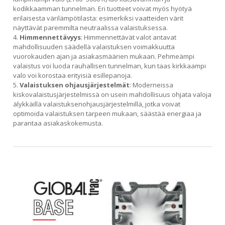
kodikkaamman tunnelman. Eri tuotteet voivat myös hyötyä
erilaisesta värilämpötilasta: esimerkiksi vaatteiden värit
näyttävät paremmilta neutraalissa valaistuksessa.
Himmennettävyys
: Himmennettävät valot antavat
mahdollisuuden säädellä valaistuksen voimakkuutta
vuorokauden ajan ja asiakasmäärien mukaan. Pehmeämpi
valaistus voi luoda rauhallisen tunnelman, kun taas kirkkaampi
valo voi korostaa erityisiä esillepanoja.
Valaistuksen ohjausjärjestelmät
: Moderneissa
kiskovalaistusjärjestelmissä on usein mahdollisuus ohjata valoja
älykkäillä valaistuksenohjausjärjestelmillä, jotka voivat
optimoida valaistuksen tarpeen mukaan, säästää energiaa ja
parantaa asiakaskokemusta.