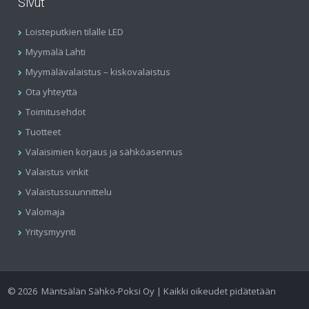
Sivut
Loisteputkien tilalle LED
Myymälä Lahti
Myymälävalaistus – kiskovalaistus
Ota yhteyttä
Toimitusehdot
Tuotteet
Valaisimien korjaus ja sähköasennus
Valaistus vinkit
Valaistussuunnittelu
Valomaja
Yritysmyynti
©
2026
Mäntsälän Sähkö-Poksi Oy | Kaikki oikeudet pidätetään