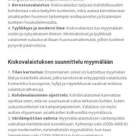
Korostusvalaistus
: Kiskovalaistus tarjoaa mahdollisuuden
kohdentaa valoa tiettyihin tuotteisiin, mikä auttaa kiinnittämään
asiakkaiden huomion tärkeimpiin esillepanoihin ja lisäämään
tuotteen houkuttelevuutta.
Tyylikkyys ja moderni ilme
: Kiskovalaistus tuo myymälään
siistin ja nykyaikaisen ilmeen. Minimalistiset ja tyylikkäät
valaisimet sulautuvat tilaan huomaamattomasti, jolloin tuotteet
pysyvät pääroolissa.
Kiskovalaistuksen suunnittelu myymälään
Tilan kartoitus
: Ensimmäinen askel on kartoittaa myymälän
tilat ja määritellä alueet, jotka tarvitsevat erityyppistä valaistusta.
Esimerkiksi kassapiste, hyllyt ja näyteikkunat vaativat erilaisia
valaistusratkaisuja.
Kohdevalaisimien sijoittelu
: Kohdevalaisimet kannattaa
sijoittaa siten, että ne suuntaavat valoa tärkeisiin kohtiin, kuten
uutuustuotteisiin tai kampanjapisteisiin. Valaistus voi myös
auttaa ohjaamaan asiakkaiden kulkureittiä myymälässä.
Värilämpötilan valinta
: Myymälävalaistuksen värilämpötila
vaikuttaa merkittävästi tunnelmaan. Kylmempi valo (5000–6000 K)
sopii moderneihin, minimalistisiin myymälöihin, kun taas
lämpimämpi valo (2700–3000 K) luo kutsuvamman ja