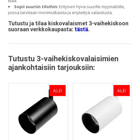
tilaa.
Sopii suuriin tiloihin
: Erityisen hyvä suurille myymälöille,
joissa tarvitaan monimutkaista ja eriytettyä valaistusta.
Tutustu ja tilaa kiskovalaismet 3-vaihekiskoon
suoraan verkkokaupasta:
tästä
.
Tutustu 3-vaihekiskovalaisimien
ajankohtaisiin tarjouksiin:
ALE!
ALE!