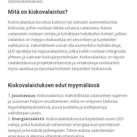
ostoskokemuksen.
Mitä on kiskovalaistus?
Kiskovalaistus koostuu kattoon tai seinään asennettavista
kiskoista, joihin voidaan liittää erilaisia valaisimia. Nämä
valaisimet voidaan siirtää ja kohdistaa haluttuihin kohtiin, jolloin
valaistus on helppo mukauttaa eri sesonkien ja tuotteiden
vaihtuessa. Valonlähteet voivat olla esimerkiksi kohdevaloja,
LED-spotteja tai riippuvalaisimia, jotka kaikki voidaan integroida
yhteen ja samaan kiskojärjestelmään. Kiskovalaistus on täysin
räätälöitävissä projektikohtaisesti ja virtakiskoja voidaankin
myös upottaa ja ripustaa kohteen tarpeiden mukaisesti.
Kiskovalaistuksen edut myymälässä
Joustavuus
: Kiskovalaistus mahdollistaa valaisimien sijainnin
ja suunnan helpon muuttamisen, mikä on erityisen tärkeää
myymäläympäristössä, jossa tuotteita ja esillepanoja
vaihdetaan usein.
Energiansäästö
: Kiskovalaistuksessa käytetään usein LED-
valoja, jotka kuluttavat vähemmän energiaa kuin perinteiset
lamput ja kestävät pidempään. Tämä auttaa säästämään
energiaa ja alentaa ylläpitokustannuksia.