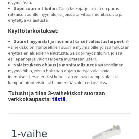
myymälästä.
Sopii suuriin tiloihin
: Tämä kiskojärjestelmä on paras
ratkaisu suurille myymälöille, joissa tarvitaan monitasoista ja
eriytettyä valaistusta.
Käyttötarkoitukset:
Suuret myymälät ja monimutkaiset valaistustarpeet
: 3-
vaihekisko on ihanteellinen suurille myymälöille, joissa halutaan
eriyttää eri alueiden valaistusta. Se sopii myös tiloihin, joissa
esillepanoja ja valon tarpeita muutetaan usein.
Valaistuksen ohjaus ja monipuolisuus
: Käytännöllinen
myymälöihin, joissa halutaan ohjata tiettyjä valaisimia
itsenäisesti, esimerkiksi kohdistaa voimakkaampi valaistus
kampanjatuotteisiin tai himmentää valoja eri osioissa.
Tutustu ja tilaa 3-vaihekiskot suoraan
verkkokaupasta:
tästä
.