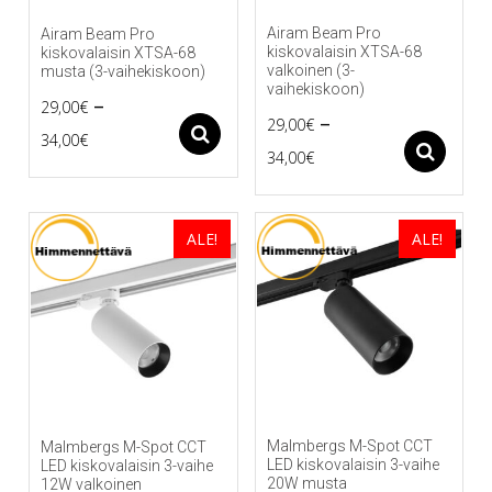
Airam Beam Pro
Airam Beam Pro
kiskovalaisin XTSA-68
kiskovalaisin XTSA-68
valkoinen (3-
musta (3-vaihekiskoon)
vaihekiskoon)
–
29,00
€
–
29,00
€
Price
Asetukset
34,00
€
Price
As
34,00
€
Tällä
range:
Tällä
range:
tuotteella
29,00€
tuotteella
on
29,00€
on
useampi
through
ALE!
ALE!
useampi
muunnelma.
through
34,00€
muunnelma.
Voit
34,00€
Voit
tehdä
tehdä
valinnat
valinnat
tuotteen
tuotteen
sivulla.
sivulla.
Malmbergs M-Spot CCT
Malmbergs M-Spot CCT
LED kiskovalaisin 3-vaihe
LED kiskovalaisin 3-vaihe
20W musta
12W valkoinen