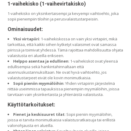
1-vaihekisko (1-vaihevirtakisko)
1-vaihekisko on yksinkertaisempi ja kevyempi vaihtoehto, joka
sopii pienempiin tiloihin ja perusvalaistustarpeisiin.
Ominaisuudet:
Yksi virtapiiri
: 1-vaihekiskossa on vain yksi virtapiiri, mikä
tarkoittaa, että kaikki siihen kytketyt valaisimet ovat samassa
piirissä ja toimivat yhdessä. Tämä rajoittaa mahdollisuutta ohjata
valaistusta eri alueilla erikseen.
Helppo asentaa ja edullinen
: 1-vaihekiskot ovat yleensä
edullisempia sekä hankintahinnaltaan että
asennuskustannuksiltaan. Ne ovat hyvä vaihtoehto, jos
valaistustarpeet eivät ole kovin monimutkaisia.
Sopii pieniin myymälöihin
: Yhden virtapiirin järjestelmä
riittää useimmissa tapauksissa pienempiin myymälöihin, joissa
tarvitaan vain yksinkertaista ja yhtenäistä valaistusta.
Käyttötarkoitukset:
Pienet ja keskisuuret tilat
: Sopii pieniin myymälöihin,
joissa ei tarvita monimutkaisia valaistusratkaisuja tai erillistä
valonohjausta eri alueilla.
Yhtenäinen valaistus
: Soveltuu hyvin alueille, joissa