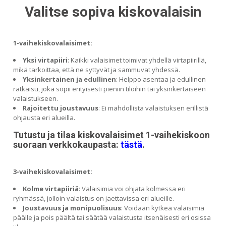
Valitse sopiva kiskovalaisin
1-vaihekiskovalaisimet:
Yksi virtapiiri
: Kaikki valaisimet toimivat yhdellä virtapiirillä,
mikä tarkoittaa, että ne syttyvät ja sammuvat yhdessä.
Yksinkertainen ja edullinen
: Helppo asentaa ja edullinen
ratkaisu, joka sopii erityisesti pieniin tiloihin tai yksinkertaiseen
valaistukseen.
Rajoitettu joustavuus
: Ei mahdollista valaistuksen erillistä
ohjausta eri alueilla.
Tutustu ja tilaa kiskovalaisimet 1-vaihekiskoon
suoraan verkkokaupasta:
tästä
.
3-vaihekiskovalaisimet:
Kolme virtapiiriä
: Valaisimia voi ohjata kolmessa eri
ryhmässä, jolloin valaistus on jaettavissa eri alueille.
Joustavuus ja monipuolisuus
: Voidaan kytkeä valaisimia
päälle ja pois päältä tai säätää valaistusta itsenäisesti eri osissa