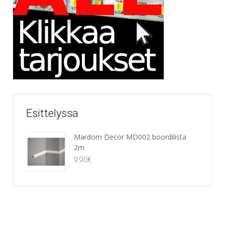
Esittelyssä
Mardom Decor MD002 boordilista
2m
9,90
€