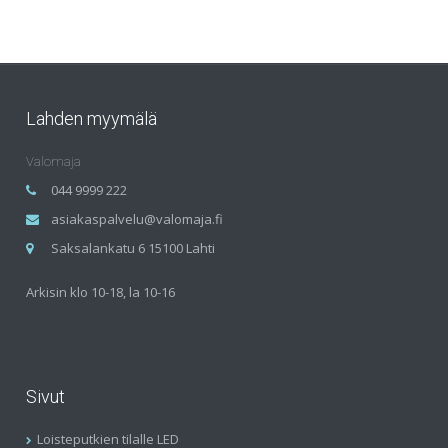
Lahden myymälä
Valomaja
044 9999 222
asiakaspalvelu@valomaja.fi
Saksalankatu 6 15100 Lahti
Arkisin klo 10-18, la 10-16
Sivut
Loisteputkien tilalle LED