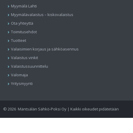
Myymälä Lahti
Myymälävalaistus – kiskovalaistus
Ota yhteyttä
Toimitusehdot
Tuotteet
Valaisimien korjaus ja sähköasennus
Valaistus vinkit
Valaistussuunnittelu
Valomaja
Yritysmyynti
©
2026
Mäntsälän Sähkö-Poksi Oy | Kaikki oikeudet pidätetään