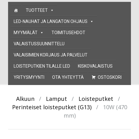
Skip
TUOTTEET
to
content
LED-NAUHAT JA LANGATON OHJAUS
MYYMÄLÄT
TOIMITUSEHDOT
VALAISTUSSUUNNITTELU
VALAISIMIEN KORJAUS JA PALVELUT
LOISTEPUTKIEN TILALLE LED
KISKOVALAISTUS
YRITYSMYYNTI
OTA YHTEYTTÄ
OSTOSKORI
Alkuun
/
Lamput
/
Loisteputket
/
Perinteiset loisteputket (G13)
/
10W (470
mm)