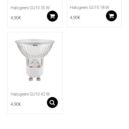
Halogeeni GU10 18 W
Halogeeni GU10 35 W
Li
Lisää ostoskoriin
4,90
€
4,90
€
Halogeeni GU10 42 W
Asetukset
4,90
€