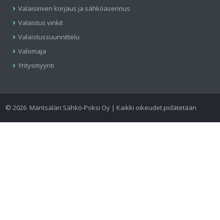
Valaisimien korjaus ja sähköasennus
Valaistus vinkit
Valaistussuunnittelu
Valomaja
Yritysmyynti
©
2026
Mäntsälän Sähkö-Poksi Oy | Kaikki oikeudet pidätetään