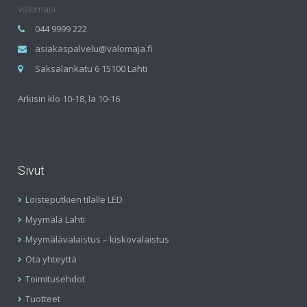
Valomaja
044 9999 222
asiakaspalvelu@valomaja.fi
Saksalankatu 6 15100 Lahti
Arkisin klo 10-18, la 10-16
Sivut
Loisteputkien tilalle LED
Myymälä Lahti
Myymälävalaistus – kiskovalaistus
Ota yhteyttä
Toimitusehdot
Tuotteet