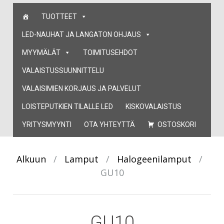
Skip
TUOTTEET
to
content
LED-NAUHAT JA LANGATON OHJAUS
MYYMÄLÄT
TOIMITUSEHDOT
VALAISTUSSUUNNITTELU
VALAISIMIEN KORJAUS JA PALVELUT
LOISTEPUTKIEN TILALLE LED
KISKOVALAISTUS
YRITYSMYYNTI
OTA YHTEYTTÄ
OSTOSKORI
Alkuun
/
Lamput
/
Halogeenilamput
/
GU10
GU10