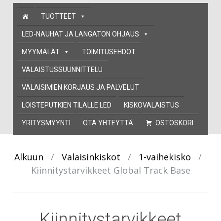
Skip
TUOTTEET
to
content
LED-NAUHAT JA LANGATON OHJAUS
MYYMÄLÄT
TOIMITUSEHDOT
VALAISTUSSUUNNITTELU
VALAISIMIEN KORJAUS JA PALVELUT
LOISTEPUTKIEN TILALLE LED
KISKOVALAISTUS
YRITYSMYYNTI
OTA YHTEYTTÄ
OSTOSKORI
Alkuun
/
Valaisinkiskot
/
1-vaihekisko
/
Kiinnitystarvikkeet Global Track Base
Kiinnitystarvikkeet