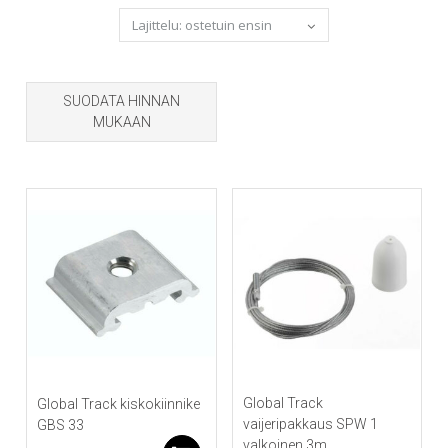
by
popularity
SUODATA HINNAN
MUKAAN
Global Track
Global Track kiskokiinnike
vaijeripakkaus SPW 1
GBS 33
valkoinen 3m