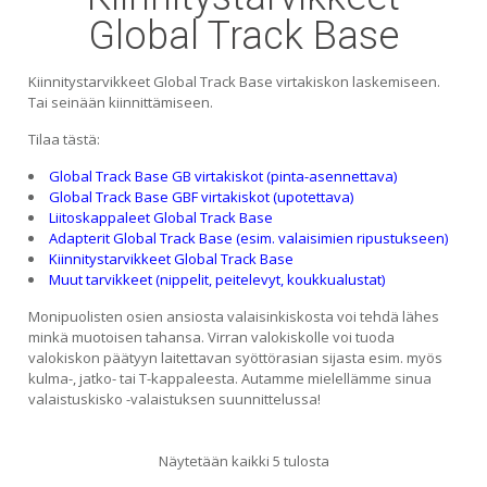
Global Track Base
Kiinnitystarvikkeet Global Track Base virtakiskon laskemiseen.
Tai seinään kiinnittämiseen.
Tilaa tästä:
Global Track Base GB virtakiskot (pinta-asennettava)
Global Track Base GBF virtakiskot (upotettava)
Liitoskappaleet Global Track Base
Adapterit Global Track Base (esim. valaisimien ripustukseen)
Kiinnitystarvikkeet Global Track Base
Muut tarvikkeet (nippelit, peitelevyt, koukkualustat)
Monipuolisten osien ansiosta valaisinkiskosta voi tehdä lähes
minkä muotoisen tahansa. Virran valokiskolle voi tuoda
valokiskon päätyyn laitettavan syöttörasian sijasta esim. myös
kulma-, jatko- tai T-kappaleesta. Autamme mielellämme sinua
valaistuskisko -valaistuksen suunnittelussa!
Sorted
Näytetään kaikki 5 tulosta