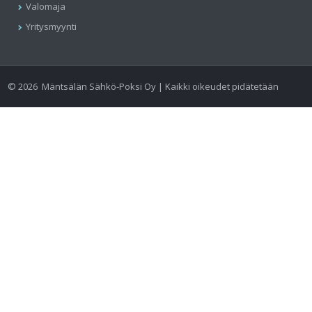
Valomaja
Yritysmyynti
©
2026
Mäntsälän Sähkö-Poksi Oy | Kaikki oikeudet pidätetään