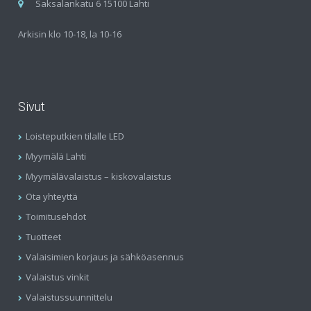
Saksalankatu 6 15100 Lahti
Arkisin klo 10-18, la 10-16
Sivut
Loisteputkien tilalle LED
Myymälä Lahti
Myymälävalaistus – kiskovalaistus
Ota yhteyttä
Toimitusehdot
Tuotteet
Valaisimien korjaus ja sähköasennus
Valaistus vinkit
Valaistussuunnittelu