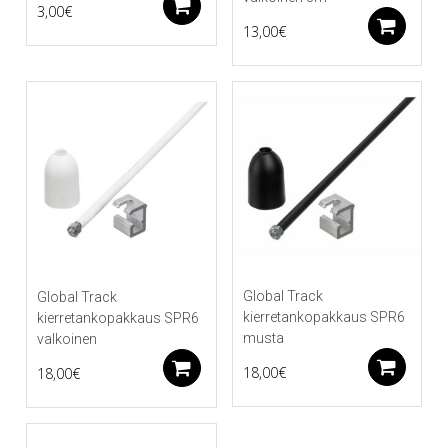
Lisää ostoskoriin
3,00
€
Li
13,00
€
Global Track
Global Track
kierretankopakkaus SPR6
kierretankopakkaus SPR6
musta
valkoinen
Li
Lisää ostoskoriin
18,00
€
18,00
€