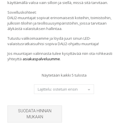
käyttämällä valoa vain silloin ja siellä, missä sitä tarvitaan.
Sovelluskohteet:
DALI2-muuntajat sopivat erinomaisesti koteihin, toimistoihin,
julkisiin tiloihin ja teollisuusympäristöihin, joissa tarvitaan
älykästä valaistuksen hallintaa.
Tutustu valikoimaamme ja löydä juuri sinun LED-
valaistusratkaisuihisi sopiva DALI2-ohjattu muuntaja!
Jos muuntajan valinnasta tulee kysyttävää niin ota rohkeasti
yhteyttä
asiakaspalveluumme
.
Sorted
Näytetään kaikki 5 tulosta
by
popularity
SUODATA HINNAN
MUKAAN