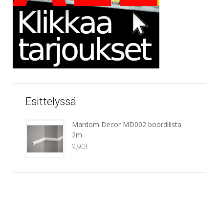
Esittelyssä
Mardom Decor MD002 boordilista
2m
9,90
€