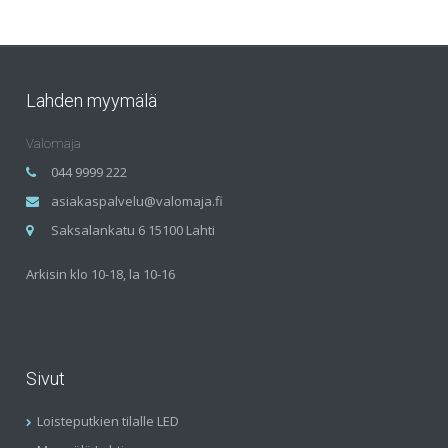
Lahden myymälä
Valomaja
044 9999 222
asiakaspalvelu@valomaja.fi
Saksalankatu 6 15100 Lahti
Arkisin klo 10-18, la 10-16
Sivut
Loisteputkien tilalle LED