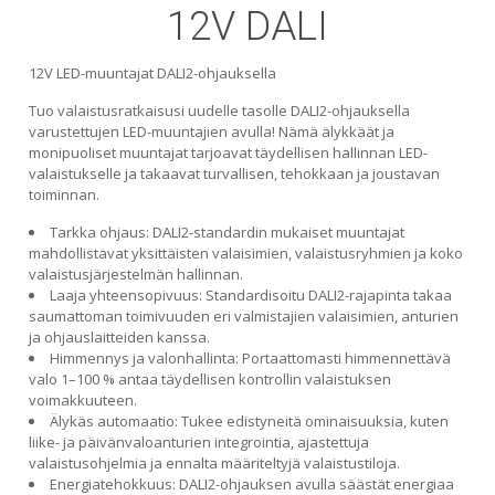
12V DALI
12V LED-muuntajat DALI2-ohjauksella
Tuo valaistusratkaisusi uudelle tasolle DALI2-ohjauksella
varustettujen LED-muuntajien avulla! Nämä älykkäät ja
monipuoliset muuntajat tarjoavat täydellisen hallinnan LED-
valaistukselle ja takaavat turvallisen, tehokkaan ja joustavan
toiminnan.
Tarkka ohjaus: DALI2-standardin mukaiset muuntajat
mahdollistavat yksittäisten valaisimien, valaistusryhmien ja koko
valaistusjärjestelmän hallinnan.
Laaja yhteensopivuus: Standardisoitu DALI2-rajapinta takaa
saumattoman toimivuuden eri valmistajien valaisimien, anturien
ja ohjauslaitteiden kanssa.
Himmennys ja valonhallinta: Portaattomasti himmennettävä
valo 1–100 % antaa täydellisen kontrollin valaistuksen
voimakkuuteen.
Älykäs automaatio: Tukee edistyneitä ominaisuuksia, kuten
liike- ja päivänvaloanturien integrointia, ajastettuja
valaistusohjelmia ja ennalta määriteltyjä valaistustiloja.
Energiatehokkuus: DALI2-ohjauksen avulla säästät energiaa