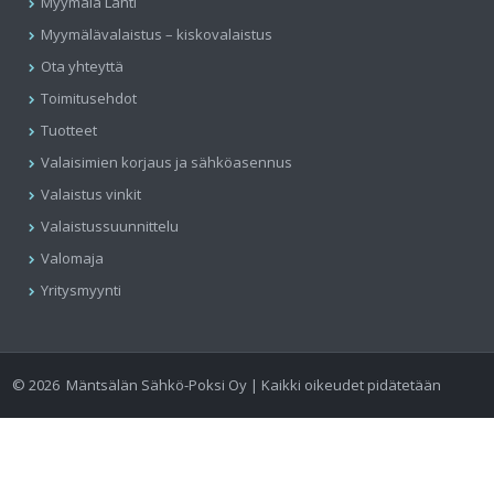
Myymälä Lahti
Myymälävalaistus – kiskovalaistus
Ota yhteyttä
Toimitusehdot
Tuotteet
Valaisimien korjaus ja sähköasennus
Valaistus vinkit
Valaistussuunnittelu
Valomaja
Yritysmyynti
©
2026
Mäntsälän Sähkö-Poksi Oy | Kaikki oikeudet pidätetään