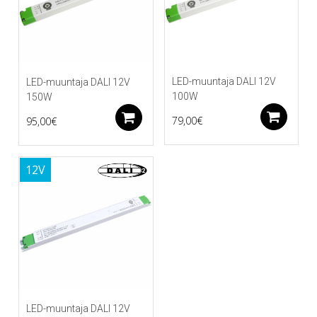
LED-muuntaja DALI 12V
LED-muuntaja DALI 12V
100W
150W
Li
Lisää ostoskoriin
79,00
€
95,00
€
12V
LED-muuntaja DALI 12V