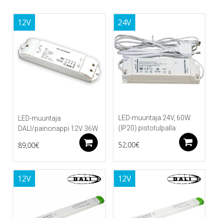
12V
24V
LED-muuntaja 24V, 60W
LED-muuntaja
(IP20) pistotulpalla
DALI/painonappi 12V 36W
Li
Lisää ostoskoriin
52,00
€
89,00
€
12V
12V