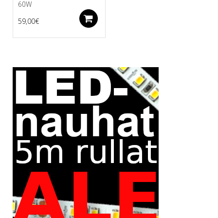
60W
Lisää ostoskoriin
59,00
€