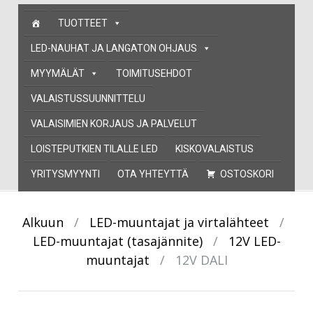
Skip
TUOTTEET
to
content
LED-NAUHAT JA LANGATON OHJAUS
MYYMÄLÄT
TOIMITUSEHDOT
VALAISTUSSUUNNITTELU
VALAISIMIEN KORJAUS JA PALVELUT
LOISTEPUTKIEN TILALLE LED
KISKOVALAISTUS
YRITYSMYYNTI
OTA YHTEYTTÄ
OSTOSKORI
Alkuun
/
LED-muuntajat ja virtalähteet
/
LED-muuntajat (tasajännite)
/
12V LED-
muuntajat
/
12V DALI