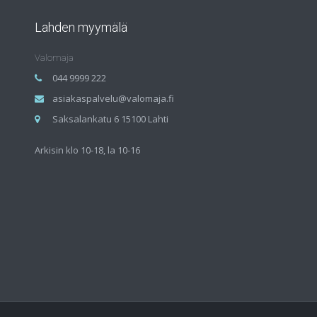
Lahden myymälä
Valomaja
044 9999 222
asiakaspalvelu@valomaja.fi
Saksalankatu 6 15100 Lahti
Arkisin klo 10-18, la 10-16