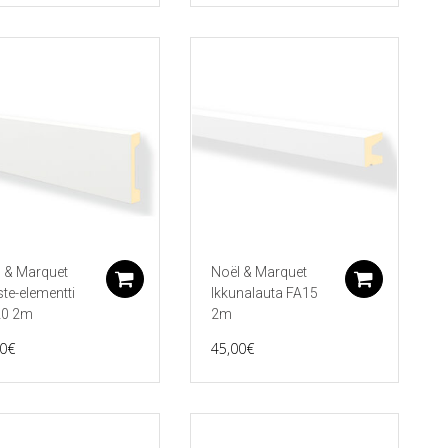
 & Marquet
Noël & Marquet
koriin
Lisää ostoskoriin
Lisää 
ste-elementti
Ikkunalauta FA15
0 2m
2m
0
€
45,00
€