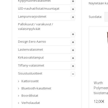
Kylpyhuonevalaisimet
Näytetään kai
LED-nauhat/listat/muuntajat
Lampunvarjostimet
Suodata:
Pallokuvut / varakuvut /
valaisinpylväät
Design Eero Aarnio
Lastenvalaisimet
Kirkasvalolamput
Tiffany-valaisimet
Sisustustuotteet
Kattorosetit
Wurth
Bluetooth-kaiuttimet
Polymeeri
tiivistem
Boordilistat
12,00
€
Verholaudat