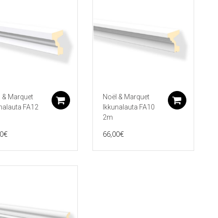
 & Marquet
Noël & Marquet
koriin
Lisää ostoskoriin
Lisää 
nalauta FA12
Ikkunalauta FA10
2m
0
€
66,00
€