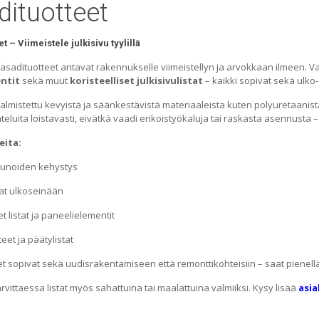
dituotteet
t – Viimeistele julkisivu tyylillä
asadituotteet antavat rakennukselle viimeistellyn ja arvokkaan ilmeen. 
ntit
sekä muut
koristeelliset julkisivulistat
– kaikki sopivat sekä ulko
almistettu kevyistä ja säänkestävistä materiaaleista kuten polyuretaanist
teluita loistavasti, eivätkä vaadi erikoistyökaluja tai raskasta asennusta –
eita:
kkunoiden kehystys
at ulkoseinään
et listat ja paneelielementit
eet ja päätylistat
et sopivat sekä uudisrakentamiseen että remonttikohteisiin – saat pienell
arvittaessa listat myös sahattuina tai maalattuina valmiiksi. Kysy lisää
asia