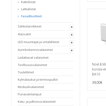
Kattolistat
Lattialistat
Fasadituotteet
Sähkötarvikkeet
Alasvalot
LED-muuntajat ja virtalähteet
Aurinkokennovalaisimet
Ladattavat valaisimet
Noël & M
Teollisuusvalaisimet
koriste-e
Tuulettimet
BA10
Kylmälaukut ja termospullot
39,00
€
Moduulivalaisimet
Punavalolamput
Katu- ja julkisivuvalaisimet