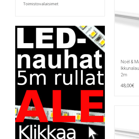
Toimistovalaisimet
Noël & M
Ikkunala
2m
48,00
€