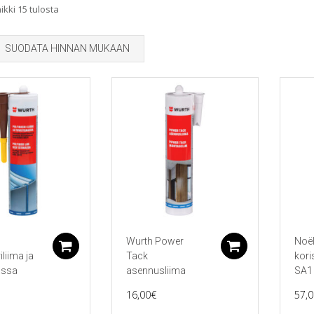
Sorted
kki 15 tulosta
by
SUODATA HINNAN MUKAAN
popularity
Wurth Power
Noël
Lisää ostoskoriin
Lisää ostos
liima ja
Tack
kori
assa
asennusliima
SA1
16,00
€
57,0