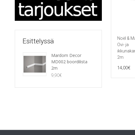
Noël & M
Esittelyssä
Ovi- ja
ikkunaka
Mardom Decor
2m
MD002 boordilista
14,00
€
2m
9,90
€