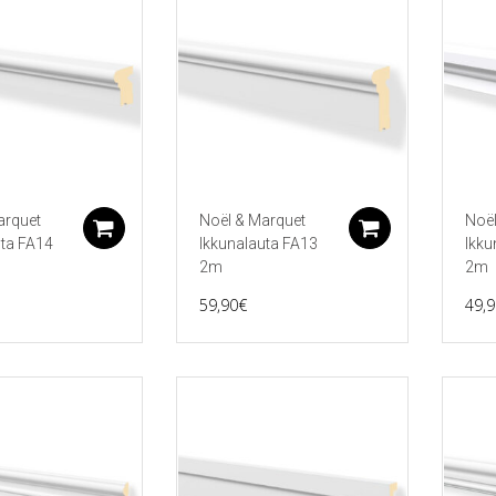
arquet
Noël & Marquet
Noël
Lisää ostoskoriin
Lisää ostos
uta FA14
Ikkunalauta FA13
Ikku
2m
2m
59,90
€
49,9