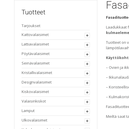
Fasa
Tuotteet
Fasadituottee
Tarjoukset
Laadukkaat f
kulmaeleme
Kattovalaisimet
Tuotteet on v
Lattiavalaisimet
lämpötilavaih
Pöytävalaisimet
Käyttökoht
Seinävalaisimet
– Ovien ja i
Kristallivalaisimet
– Ikkunalaud
Designvalaisimet
– Koristeellis
Kiskovalaisimet
– Kulmakorist
Valaisinkiskot
Fasadituotte
Lamput
Meiltä saat t
Ulkovalaisimet