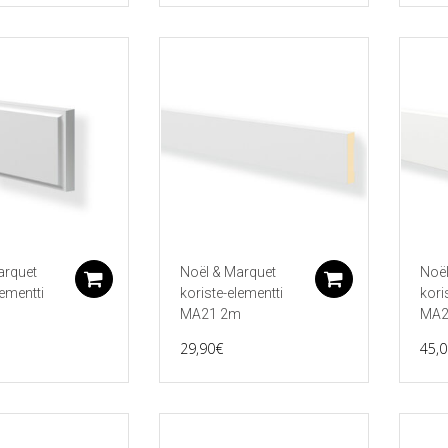
arquet
Noël & Marquet
Noël
Lisää ostoskoriin
Lisää ostos
lementti
koriste-elementti
kori
MA21 2m
MA2
29,90
€
45,0