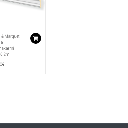
 & Marquet
koriin
Lisää ostoskoriin
ja
nakarmi
6 2m
0
€