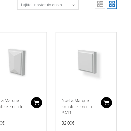
 & Marquet
Noël & Marquet
koriin
Lisää ostoskoriin
Lisää 
ste-elementti
koriste-elementti
BA11
0
€
32,00
€