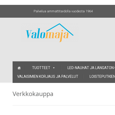
Palvelua ammattitaidolla vuodesta 1964
Skip
TUOTTEET
LED-NAUHAT JA LANGATON
to
content
VALAISIMIEN KORJAUS JA PALVELUT
LOISTEPUTKIEN
Verkkokauppa