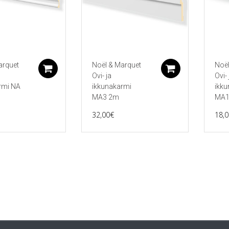
arquet
Noël & Marquet
Noël
Lisää ostoskoriin
Lisää ostos
Ovi- ja
Ovi- 
rmi NA
ikkunakarmi
ikku
MA3 2m
MA1
32,00
€
18,0