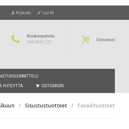
Kirjaudu
Luo tili
Asiakaspalvelu
Ostoskori
044 9999 222
AISTUSSUUNNITTELU
A YHTEYTTÄ
OSTOSKORI
Alkuun
/
Sisustustuotteet
/
Fasadituotteet