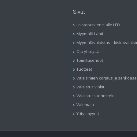
Sivut
Loisteputkien tilalle LED
Myymälä Lahti
Myymälävalaistus – kiskovalaist
Ota yhteyttä
Toimitusehdot
Tuotteet
Valaisimien korjaus ja sähköas
Valaistus vinkit
Valaistussuunnittelu
Valomaja
Yritysmyynti