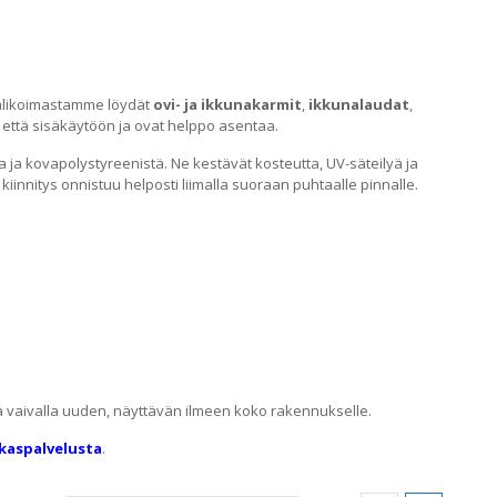
Valikoimastamme löydät
ovi- ja ikkunakarmit
,
ikkunalaudat
,
- että sisäkäytöön ja ovat helppo asentaa.
a ja kovapolystyreenistä. Ne kestävät kosteutta, UV-säteilyä ja
 kiinnitys onnistuu helposti liimalla suoraan puhtaalle pinnalle.
ä vaivalla uuden, näyttävän ilmeen koko rakennukselle.
kaspalvelusta
.