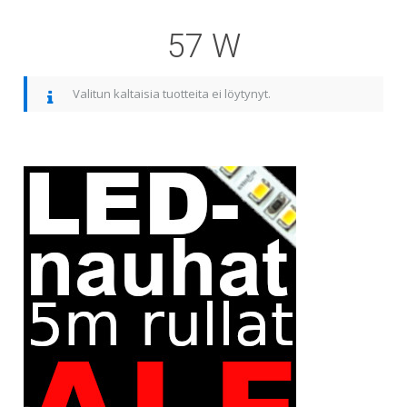
57 W
Valitun kaltaisia tuotteita ei löytynyt.