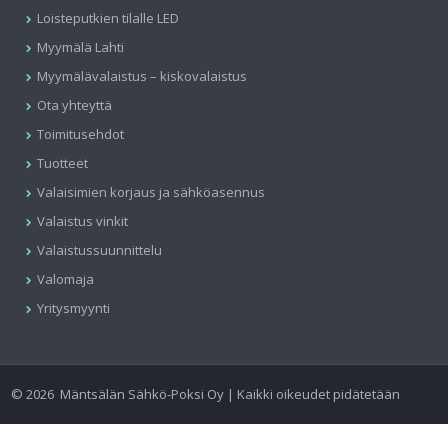
Loisteputkien tilalle LED
Myymälä Lahti
Myymälävalaistus – kiskovalaistus
Ota yhteyttä
Toimitusehdot
Tuotteet
Valaisimien korjaus ja sähköasennus
Valaistus vinkit
Valaistussuunnittelu
Valomaja
Yritysmyynti
©
2026
Mäntsälän Sähkö-Poksi Oy | Kaikki oikeudet pidätetään