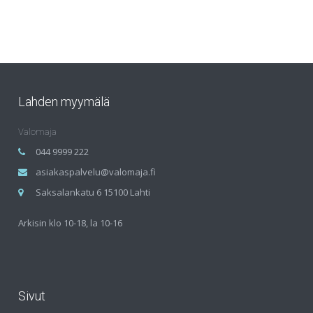
Lahden myymälä
Valomaja
044 9999 222
asiakaspalvelu@valomaja.fi
Saksalankatu 6 15100 Lahti
Arkisin klo 10-18, la 10-16
Sivut