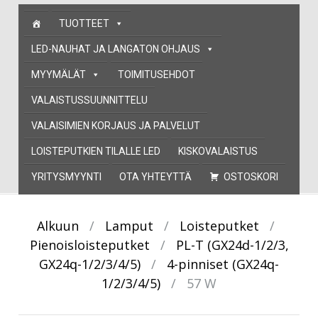
Skip
TUOTTEET
to
content
LED-NAUHAT JA LANGATON OHJAUS
MYYMÄLÄT
TOIMITUSEHDOT
VALAISTUSSUUNNITTELU
VALAISIMIEN KORJAUS JA PALVELUT
LOISTEPUTKIEN TILALLE LED
KISKOVALAISTUS
YRITYSMYYNTI
OTA YHTEYTTÄ
OSTOSKORI
Alkuun
/
Lamput
/
Loisteputket
/
Pienoisloisteputket
/
PL-T (GX24d-1/2/3,
GX24q-1/2/3/4/5)
/
4-pinniset (GX24q-
1/2/3/4/5)
/
57 W