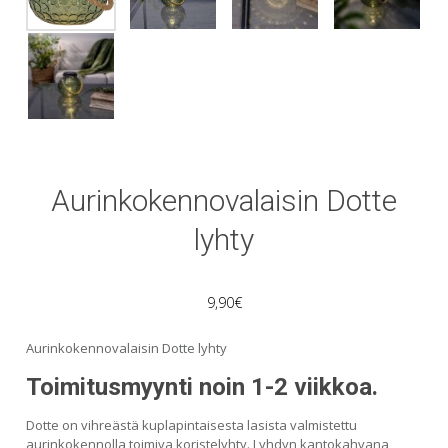
Aurinkokennovalaisin Dotte
lyhty
9,90
€
Aurinkokennovalaisin Dotte lyhty
Toimitusmyynti noin 1-2 viikkoa.
Dotte on vihreästä kuplapintaisesta lasista valmistettu
aurinkokennolla toimiva koristelyhty. Lyhdyn kantokahvana