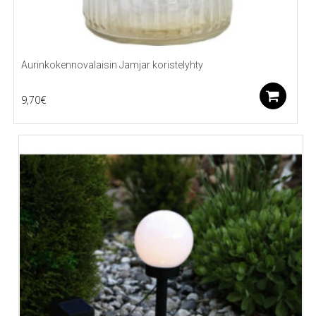
Aurinkokennovalaisin Jamjar koristelyhty
Li
9,70
€