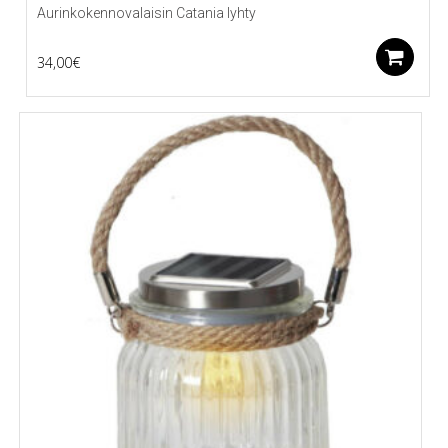
Aurinkokennovalaisin Catania lyhty
L
34,00
€