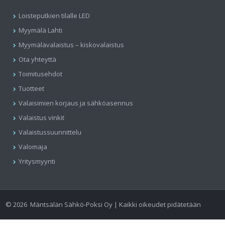
Loisteputkien tilalle LED
Myymälä Lahti
Myymälävalaistus – kiskovalaistus
Ota yhteyttä
Toimitusehdot
Tuotteet
Valaisimien korjaus ja sähköasennus
Valaistus vinkit
Valaistussuunnittelu
Valomaja
Yritysmyynti
©
2026
Mäntsälän Sähkö-Poksi Oy | Kaikki oikeudet pidätetään