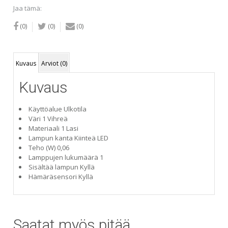
Jaa tämä:
(0)
(0)
(0)
Kuvaus
Arviot (0)
Kuvaus
Käyttöalue Ulkotila
Väri 1 Vihreä
Materiaali 1 Lasi
Lampun kanta Kiinteä LED
Teho (W) 0,06
Lamppujen lukumäärä 1
Sisältää lampun Kyllä
Hämäräsensori Kyllä
Saatat myös pitää...