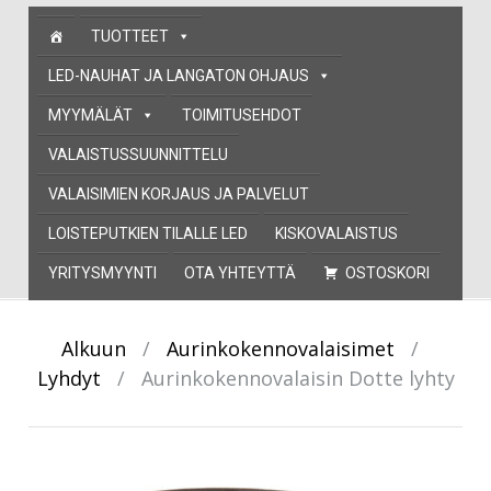
Skip
TUOTTEET
to
content
LED-NAUHAT JA LANGATON OHJAUS
MYYMÄLÄT
TOIMITUSEHDOT
VALAISTUSSUUNNITTELU
VALAISIMIEN KORJAUS JA PALVELUT
LOISTEPUTKIEN TILALLE LED
KISKOVALAISTUS
YRITYSMYYNTI
OTA YHTEYTTÄ
OSTOSKORI
Alkuun
/
Aurinkokennovalaisimet
/
Lyhdyt
/
Aurinkokennovalaisin Dotte lyhty