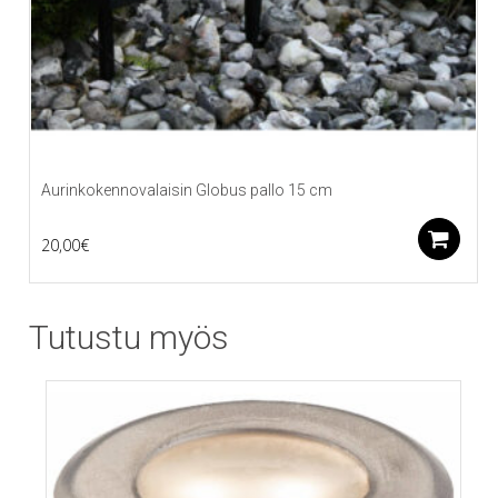
Aurinkokennovalaisin Globus pallo 15 cm
L
20,00
€
Tutustu myös