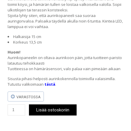
toimii köysi, ja hämärän tullen se loistaa valkoisella valolla. Sopii
ulkotilojen tai terassin koristeeksi.
Sijoita lyhty siten, että aurinkopaneeli saa suoraa
auringonvaloa. Paloaika täydellä akulla noin 6 tuntia. Kiinteä LED,
lamppua ei voi vaihtaa.
Halkaisija 15 cm
Korkeus 13,5 cm
Huom!
Aurinkopaneelin on oltava aurinkoon päin, jotta tuotteen paristo
latautuu tehokkaasti
Tuotteessa on hämäräsensori, valo palaa vain pimeään aikaan
Sisusta pihasi helposti aurinkokennolla toimivilla valaisimilla.
Tutustu valikoimaan
tästä
.
VARASTOSSA
Aurinkokennovalaisin
Lisää ostoskoriin
Dotte
lyhty
määrä