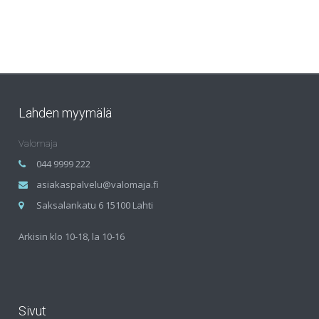
Lahden myymälä
Valomaja
044 9999 222
asiakaspalvelu@valomaja.fi
Saksalankatu 6 15100 Lahti
Arkisin klo 10-18, la 10-16
Sivut