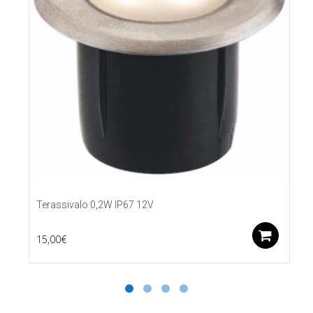
Terassivalo 0,2W IP67 12V
Lis
15,00
€