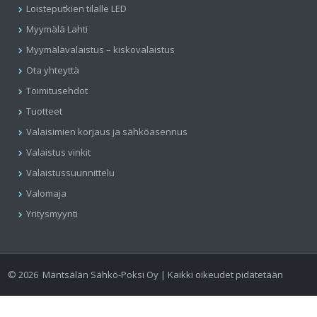
Loisteputkien tilalle LED
Myymälä Lahti
Myymälävalaistus – kiskovalaistus
Ota yhteyttä
Toimitusehdot
Tuotteet
Valaisimien korjaus ja sähköasennus
Valaistus vinkit
Valaistussuunnittelu
Valomaja
Yritysmyynti
©
2026
Mäntsälän Sähkö-Poksi Oy | Kaikki oikeudet pidätetään