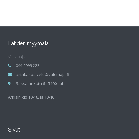
Lahden myymälä
Valomaja
044 9999 222
asiakaspalvelu@valomaja.fi
Saksalankatu 6 15100 Lahti
Arkisin klo 10-18, la 10-16
Sivut