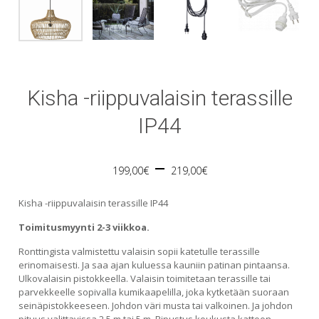
Kisha -riippuvalaisin terassille
IP44
Price
–
199,00
€
219,00
€
range:
Kisha -riippuvalaisin terassille IP44
199,00€
Toimitusmyynti 2-3 viikkoa.
Ronttingista valmistettu valaisin sopii katetulle terassille
through
erinomaisesti. Ja saa ajan kuluessa kauniin patinan pintaansa.
Ulkovalaisin pistokkeella. Valaisin toimitetaan terassille tai
219,00€
parvekkeelle sopivalla kumikaapelilla, joka kytketään suoraan
seinäpistokkeeseen. Johdon väri musta tai valkoinen. Ja johdon