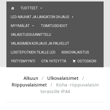
Skip
TUOTTEET
to
content
LED-NAUHAT JA LANGATON OHJAUS
MYYMÄLÄT
TOIMITUSEHDOT
VALAISTUSSUUNNITTELU
VALAISIMIEN KORJAUS JA PALVELUT
LOISTEPUTKIEN TILALLE LED
KISKOVALAISTUS
YRITYSMYYNTI
OTA YHTEYTTÄ
OSTOSKORI
Alkuun
/
Ulkovalaisimet
/
Riippuvalaisimet
/
Kisha -riippuvalaisin
terassille IP44