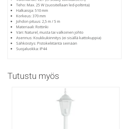
Teho: Max. 25 W (suositellaan led-poltinta)
Halkaisija: 510 mm
Korkeus: 370 mm
Johdon pituus: 2,5 m / 5 m
Materiaali: Rottinki
Väri: Naturel, musta tai valkoinen johto
Asennus: Koukkukiinnitys (ei sisällä kattokuppia)
Sähköistys: Pistokeliitäntä seinään
Suojaluokka: IP44
Tutustu myös