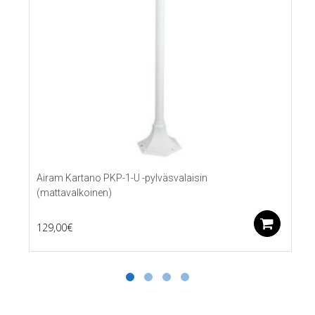
Airam Kartano PKP-1-U -pylväsvalaisin
(mattavalkoinen)
Lis
129,00
€