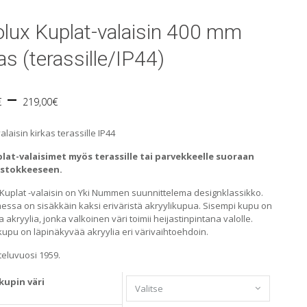
olux Kuplat-valaisin 400 mm
as (terassille/IP44)
Price
–
€
219,00
€
range:
alaisin kirkas terassille IP44
199,00€
lat-valaisimet myös terassille tai parvekkeelle suoraan
istokkeeseen.
through
 Kuplat -valaisin on Yki Nummen suunnittelema designklassikko.
messa on sisäkkäin kaksi eriväristä akryylikupua. Sisempi kupu on
219,00€
a akryylia, jonka valkoinen väri toimii heijastinpintana valolle.
kupu on läpinäkyvää akryylia eri värivaihtoehdoin.
teluvuosi 1959.
kupin väri