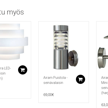
249,00€
249,00€
on
on
useampi
use
through
through
tu myös
ma.
muunnelma.
muu
269,00€
269,00€
Voit
Voit
tehdä
tehd
valinnat
vali
tuotteen
tuot
sivulla.
sivul
ra LED-
Lisää ostoskoriin
isin
Airam Puistola -
Aira
n)
Lisää ostos
seinävalaisin
Mini 
sein
(har
69,00
€
63,0