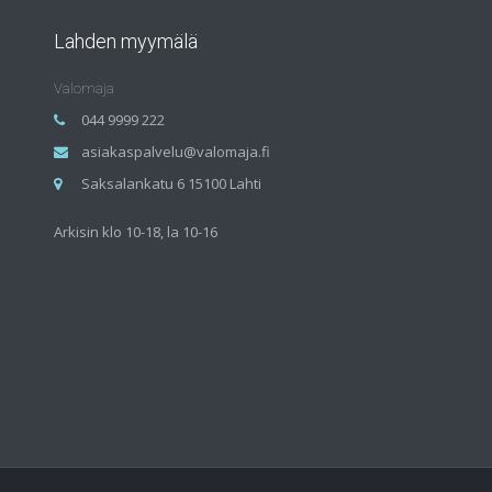
Lahden myymälä
Valomaja
044 9999 222
asiakaspalvelu@valomaja.fi
Saksalankatu 6 15100 Lahti
Arkisin klo 10-18, la 10-16