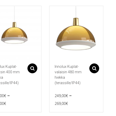
lux Kuplat-
Innolux Kuplat-
Asetukset
Asetu
isin 400 mm
valaisin 480 mm
ka
hiekka
assille/IP44)
(terassille/IP44)
–
–
,00
€
249,00
€
Price
Price
,00
€
269,00
€
Tällä
range:
range:
eella
tuotteella