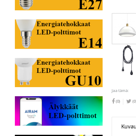
Jaa tämä:
(0)
(0
Kuva