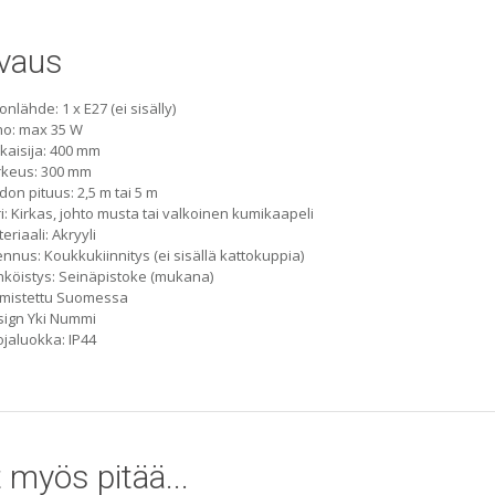
vaus
onlähde: 1 x E27 (ei sisälly)
ho: max 35 W
kaisija: 400 mm
rkeus: 300 mm
don pituus: 2,5 m tai 5 m
i: Kirkas, johto musta tai valkoinen kumikaapeli
eriaali: Akryyli
nnus: Koukkukiinnitys (ei sisällä kattokuppia)
köistys: Seinäpistoke (mukana)
lmistettu Suomessa
ign Yki Nummi
jaluokka: IP44
 myös pitää...