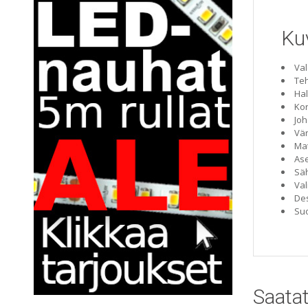
Ku
Val
Te
Hal
Ko
Joh
Vär
Mat
Ase
Säh
Va
Des
Suo
Saatat