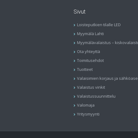
Sivut
Loisteputkien tilalle LED
Myymälä Lahti
Myymälävalaistus – kiskovalaist
Ota yhteyttä
Toimitusehdot
Tuotteet
Valaisimien korjaus ja sähköas
Valaistus vinkit
Valaistussuunnittelu
Valomaja
Yritysmyynti