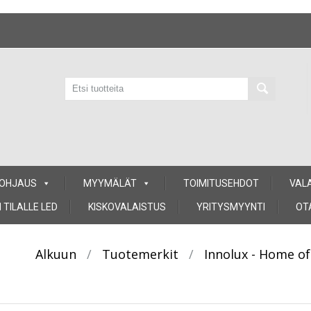
 OHJAUS
MYYMÄLÄT
TOIMITUSEHDOT
VAL
 TILALLE LED
KISKOVALAISTUS
YRITYSMYYNTI
OT
Alkuun
/
Tuotemerkit
/
Innolux - Home of