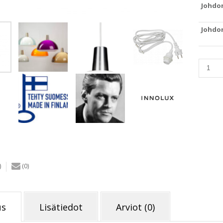
Johdo
Johdon
Innolu
Kuplat-
valaisi
400
mm
kirkas
(terassi
määrä
)
(0)
us
Lisätiedot
Arviot (0)