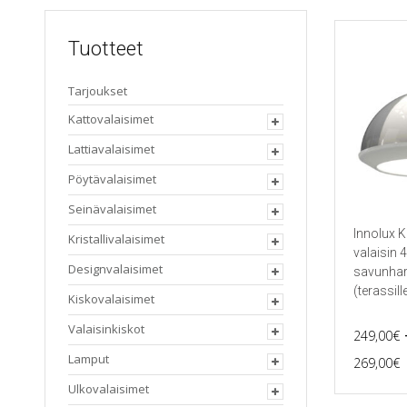
Tuotteet
Tarjoukset
Kattovalaisimet
Lattiavalaisimet
Pöytävalaisimet
Seinävalaisimet
Innolux K
Kristallivalaisimet
valaisin
Designvalaisimet
savunha
(terassill
Kiskovalaisimet
Valaisinkiskot
249,00
€
P
Lamput
269,00
€
Tällä
Ulkovalaisimet
tuotteella