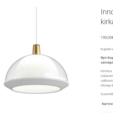
Inn
kirk
199,00
Kuplat-v
Nyt Kup
seinäp
Innolux
Valaisi
valkoist
Ulompi 
Suunnit
Kartio