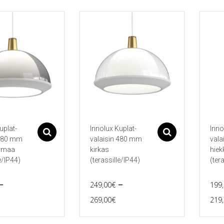
uplat-
Innolux Kuplat-
Inno
Asetukset
Asetukset
 480 mm
valaisin 480 mm
vala
rmaa
kirkas
hiek
e/IP44)
(terassille/IP44)
(ter
–
–
249,00
€
199
rice
Price
269,00
€
219
Tällä
Tällä
range:
range:
tuotteella
tuott