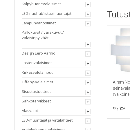
on
Kylpyhuonevalaisimet
useampi
Tutus
LED-nauhat/listat/muuntajat
muunnel
Voit
Lampunvarjostimet
tehdä
valinnat
Pallokuvut / varakuvut /
tuotteen
valaisinpylväät
sivulla.
Design Eero Aarnio
Lastenvalaisimet
Kirkasvalolamput
Tiffany-valaisimet
Airam No
seinävala
Sisustustuotteet
(valkoine
Sähkötarvikkeet
99,00
€
Alasvalot
LED-muuntajat ja virtalähteet
Aurinkokennovalaisimet