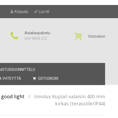
Kirjaudu
Luo tili
Asiakaspalvelu
Ostoskori
044 9999 222
AISTUSSUUNNITTELU
A YHTEYTTÄ
OSTOSKORI
 good light
/
Innolux Kuplat-valaisin 400 mm
kirkas (terassille/IP44)