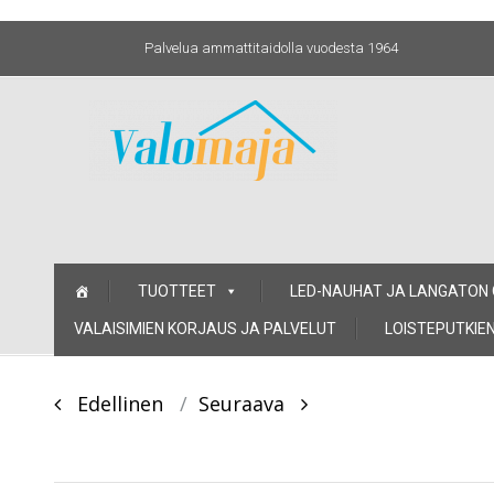
Palvelua ammattitaidolla vuodesta 1964
Skip
TUOTTEET
LED-NAUHAT JA LANGATON
to
content
VALAISIMIEN KORJAUS JA PALVELUT
LOISTEPUTKIEN
Post
Edellinen
Seuraava
navigation