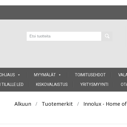
 OHJAUS
MYYMÄLÄT
TOIMITUSEHDOT
VAL
 TILALLE LED
KISKOVALAISTUS
YRITYSMYYNTI
OT
Alkuun
/
Tuotemerkit
/
Innolux - Home of