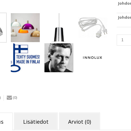
Johdo
Johdon
Innolu
Kuplat-
valaisi
480
mm
savunh
(terassi
määrä
)
(0)
us
Lisätiedot
Arviot (0)