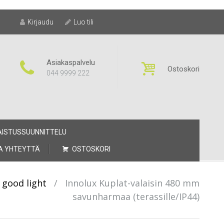
Kirjaudu
Luo tili
Asiakaspalvelu
Ostoskori
044 9999 222
AISTUSSUUNNITTELU
A YHTEYTTÄ
OSTOSKORI
 good light
/
Innolux Kuplat-valaisin 480 mm
savunharmaa (terassille/IP44)