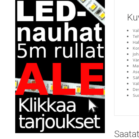
Ku
Val
Te
Hal
Ko
Joh
Vär
Mat
Ase
Säh
Va
Des
Suo
Saatat