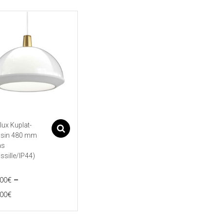
lux Kuplat-
Asetukset
isin 480 mm
as
assille/IP44)
–
,00
€
Price
,00
€
range:
eella