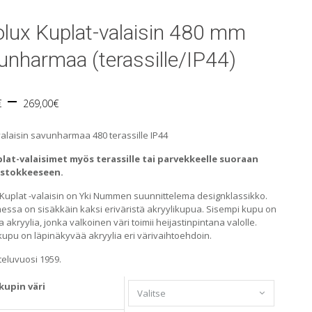
olux Kuplat-valaisin 480 mm
unharmaa (terassille/IP44)
Price
–
€
269,00
€
range:
alaisin savunharmaa 480 terassille IP44
249,00€
lat-valaisimet myös terassille tai parvekkeelle suoraan
istokkeeseen.
through
 Kuplat -valaisin on Yki Nummen suunnittelema designklassikko.
messa on sisäkkäin kaksi eriväristä akryylikupua. Sisempi kupu on
269,00€
a akryylia, jonka valkoinen väri toimii heijastinpintana valolle.
kupu on läpinäkyvää akryylia eri värivaihtoehdoin.
teluvuosi 1959.
kupin väri