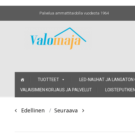
Palvelua ammattitaidolla vuodesta 1964
Skip
TUOTTEET
LED-NAUHAT JA LANGATON
to
content
VALAISIMIEN KORJAUS JA PALVELUT
LOISTEPUTKIEN
Post
Edellinen
Seuraava
navigation