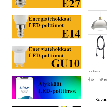
Jaa tämä:
(0)
(0
Kuva