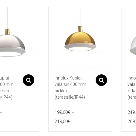
uplat-
Innolux Kuplat-
Inno
Asetukset
Asetukset
 400 mm
valaisin 400 mm
vala
rmaa
hiekka
kirk
e/IP44)
(terassille/IP44)
(ter
–
–
199,00
€
249
rice
Price
219,00
€
269
Tällä
Tällä
range:
range:
tuotteella
tuott