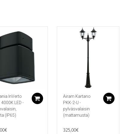
249,00€
ampi
through
nnelma.
269,00€
ä
nnat
teen
la.
ania InVerto
Airam Kartano
koriin
Lisää ostoskoriin
Lisää 
 4000K LED -
PKK-2-U -
ovalaisin,
pylväsvalaisin
a (IP65)
(mattamusta)
,00
€
325,00
€