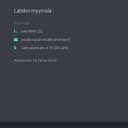
Lahden myymälä
Valomaja
044 9999 222
asiakaspalvelu@valomaja.fi
Saksalankatu 6 15100 Lahti
Arkisin klo 10-18, la 10-16