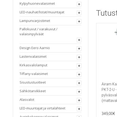
on
Kylpyhuonevalaisimet
useampi
Tutus
LED-nauhat/listat/muuntajat
muunnel
Voit
Lampunvarjostimet
tehdä
valinnat
Pallokuvut / varakuvut /
tuotteen
valaisinpylväät
sivulla.
Design Eero Aarnio
Lastenvalaisimet
Kirkasvalolamput
Tiffany-valaisimet
Sisustustuotteet
Airam Ka
PKT-2-U -
Sähkötarvikkeet
pylväsval
Alasvalot
(mattava
LED-muuntajat ja virtalähteet
349,00
€
Aurinkokennovalaisimet