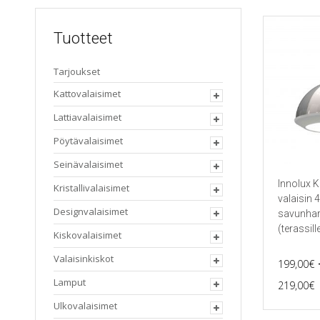
Tuotteet
Tarjoukset
Kattovalaisimet
Lattiavalaisimet
Pöytävalaisimet
Seinävalaisimet
Innolux K
Kristallivalaisimet
valaisin
Designvalaisimet
savunha
(terassill
Kiskovalaisimet
Valaisinkiskot
199,00
€
P
Lamput
219,00
€
Tällä
Ulkovalaisimet
tuotteella