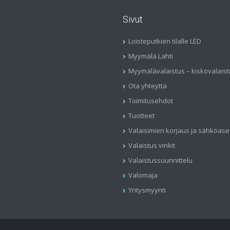
Sivut
Loisteputkien tilalle LED
Myymälä Lahti
Myymälävalaistus – kiskovalaist
Ota yhteyttä
Toimitusehdot
Tuotteet
Valaisimien korjaus ja sähköas
Valaistus vinkit
Valaistussuunnittelu
Valomaja
Yritysmyynti