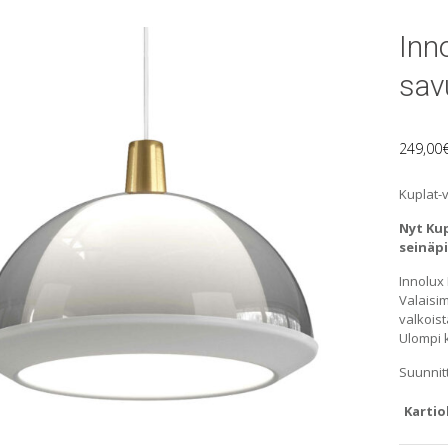
Inn
sav
249,00
Kuplat-v
Nyt Kup
seinäp
Innolux
Valaisi
valkoist
Ulompi 
Suunnit
Kartio