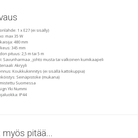
vaus
onlähde: 1 x E27 (ei sisälly)
ho: max 35 W
kaisija: 480 mm
rkeus: 345 mm
don pituus: 2,5 m tai 5 m
i: Savunharmaa , johto musta tai valkoinen kumikaapeli
eriaali: Akryyli
nnus: Koukkukiinnitys (ei sisällä kattokuppia)
köistys: Seinäpistoke (mukana)
lmistettu Suomessa
ign Yki Nummi
jaluokka: IP44
 myös pitää...