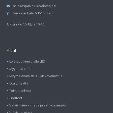
asiakaspalvelu@valomaja.fi
Saksalankatu 6 15100 Lahti
Arkisin klo 10-18, la 10-16
Sivut
Loisteputkien tilalle LED
Myymälä Lahti
Myymälävalaistus – kiskovalaistus
Ota yhteyttä
Toimitusehdot
Tuotteet
Valaisimien korjaus ja sähköasennus
Valaistus vinkit