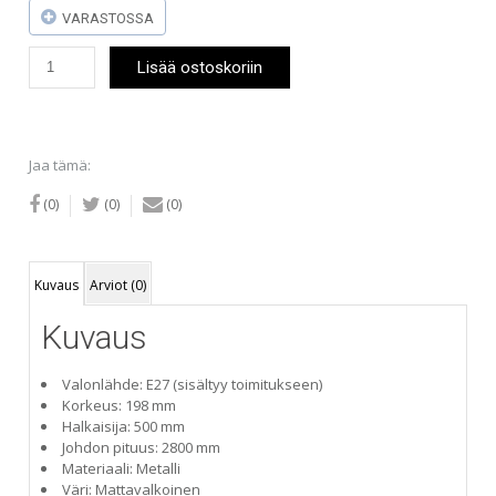
VARASTOSSA
Belid
Lisää ostoskoriin
Diablo-
riippuvalaisin
500
mm
valkoinen
Jaa tämä:
määrä
(0)
(0)
(0)
Kuvaus
Arviot (0)
Kuvaus
Valonlähde: E27 (sisältyy toimitukseen)
Korkeus: 198 mm
Halkaisija: 500 mm
Johdon pituus: 2800 mm
Materiaali: Metalli
Väri: Mattavalkoinen