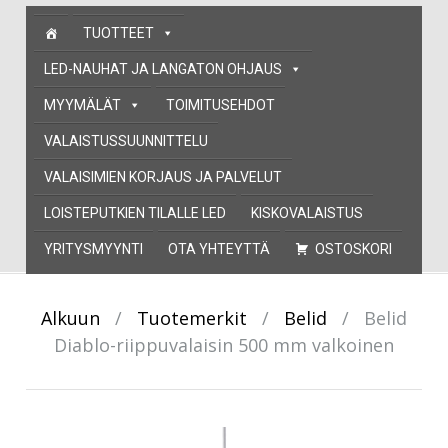
Skip
TUOTTEET
to
content
LED-NAUHAT JA LANGATON OHJAUS
MYYMÄLÄT
TOIMITUSEHDOT
VALAISTUSSUUNNITTELU
VALAISIMIEN KORJAUS JA PALVELUT
LOISTEPUTKIEN TILALLE LED
KISKOVALAISTUS
YRITYSMYYNTI
OTA YHTEYTTÄ
OSTOSKORI
Alkuun
/
Tuotemerkit
/
Belid
/
Belid
Diablo-riippuvalaisin 500 mm valkoinen