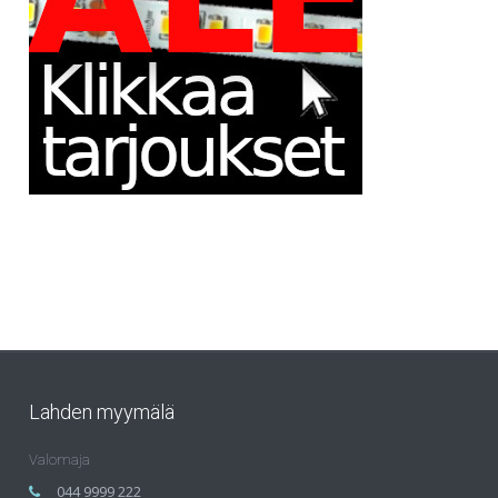
Lahden myymälä
Valomaja
044 9999 222