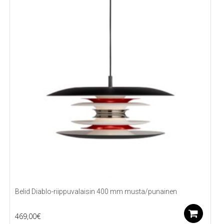
Belid Diablo-riippuvalaisin 400 mm musta/punainen
Li
469,00
€