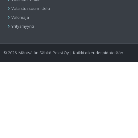
Valaistussuunnittelu
Valomaja
Yritysmyynti
©
2026
Mäntsälän Sähkö-Poksi Oy | Kaikki oikeudet pidätetään