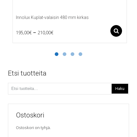
Innolux Kuplat-valaisin 480 mm kirkas
Price
–
Ase
195,00
€
210,00
€
Tällä
range:
tuotteella
195,00€
on
useampi
through
muunnelma.
210,00€
Voit
Etsi tuotteita
tehdä
valinnat
Etsi:
tuotteen
Haku
sivulla.
Ostoskori
Ostoskori on tyhjä.