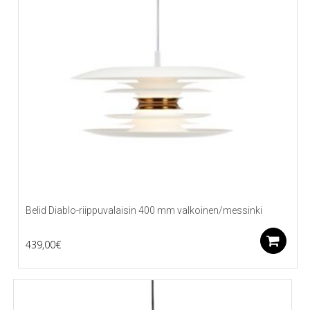
Belid Diablo-riippuvalaisin 400 mm valkoinen/messinki
L
439,00
€