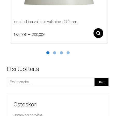
Innolux Lisa-valaisin valkoinen 270 mm
Price
–
Ase
185,00
€
200,00
€
Tällä
range:
tuotteella
185,00€
on
useampi
through
muunnelma.
200,00€
Voit
Etsi tuotteita
tehdä
valinnat
Etsi:
tuotteen
Haku
sivulla.
Ostoskori
Ostoskori on tyhjä.