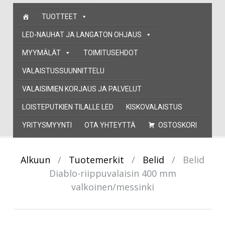
Skip
TUOTTEET
to
content
LED-NAUHAT JA LANGATON OHJAUS
MYYMÄLÄT
TOIMITUSEHDOT
VALAISTUSSUUNNITTELU
VALAISIMIEN KORJAUS JA PALVELUT
LOISTEPUTKIEN TILALLE LED
KISKOVALAISTUS
YRITYSMYYNTI
OTA YHTEYTTÄ
OSTOSKORI
Alkuun
/
Tuotemerkit
/
Belid
/
Belid
Diablo-riippuvalaisin 400 mm
valkoinen/messinki