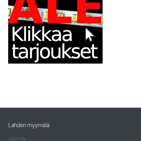
Lahden myymälä
Valomaja