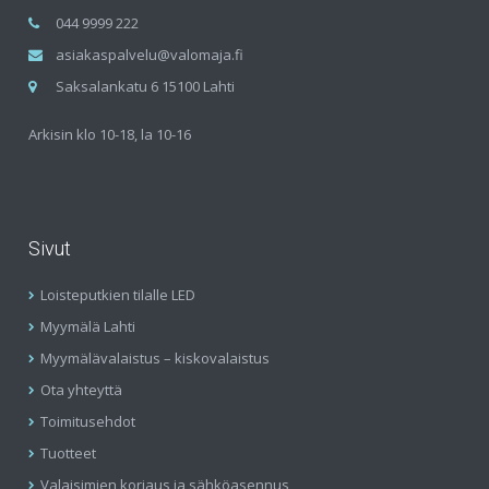
044 9999 222
asiakaspalvelu@valomaja.fi
Saksalankatu 6 15100 Lahti
Arkisin klo 10-18, la 10-16
Sivut
Loisteputkien tilalle LED
Myymälä Lahti
Myymälävalaistus – kiskovalaistus
Ota yhteyttä
Toimitusehdot
Tuotteet
Valaisimien korjaus ja sähköasennus