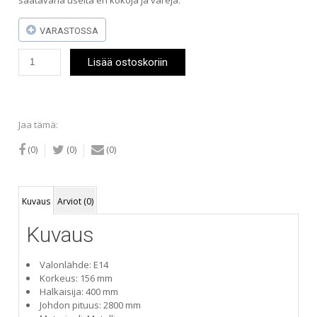
saatavana useita eri kokoja ja värejä.
VARASTOSSA
Belid
Lisää ostoskoriin
Diablo-
riippuvalaisin
400
mm
valkoinen/messinki
Jaa tämä:
määrä
(0)
(0)
(0)
Kuvaus
Arviot (0)
Kuvaus
Valonlähde: E14
Korkeus: 156 mm
Halkaisija: 400 mm
Johdon pituus: 2800 mm