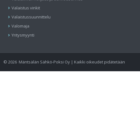
Valaistus vinkit
Valaistussuunnittelu
Valomaja
Yritysmyynti
©
2026
Mäntsälän Sähkö-Poksi Oy | Kaikki oikeudet pidätetään