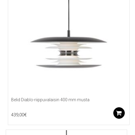
Belid Diablo-riippuvalaisin 400 mm musta
L
439,00
€