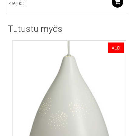
Li
469,00
€
Tutustu myös
ALE!