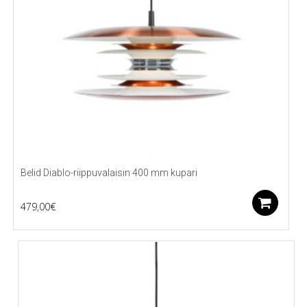
Belid Diablo-riippuvalaisin 400 mm kupari
Li
479,00
€