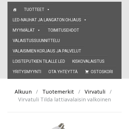
Skip
TUOTTEET
to
content
LED-NAUHAT JA LANGATON OHJAUS
MYYMÄLÄT
TOIMITUSEHDOT
VALAISTUSSUUNNITTELU
VALAISIMIEN KORJAUS JA PALVELUT
LOISTEPUTKIEN TILALLE LED
KISKOVALAISTUS
YRITYSMYYNTI
OTA YHTEYTTÄ
OSTOSKORI
Alkuun
/
Tuotemerkit
/
Virvatuli
/
Virvatuli Tilda lattiavalaisin valkoinen