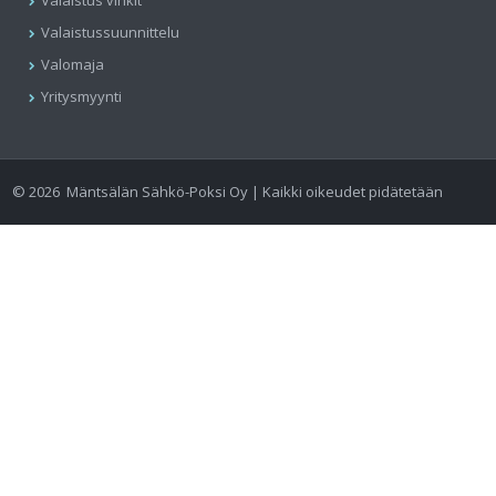
Valaistus vinkit
Valaistussuunnittelu
Valomaja
Yritysmyynti
©
2026
Mäntsälän Sähkö-Poksi Oy | Kaikki oikeudet pidätetään