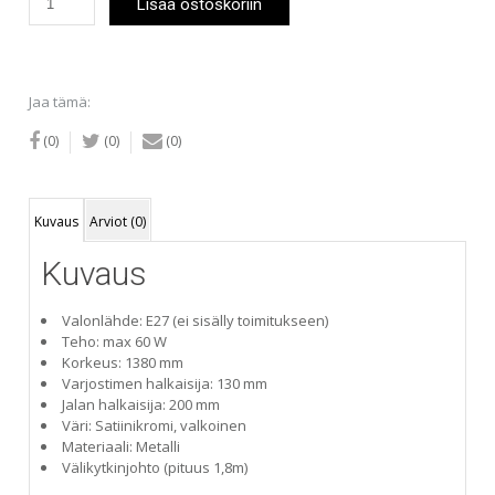
Lisää ostoskoriin
Tilda
lattiavalaisin
valkoinen
määrä
Jaa tämä:
(0)
(0)
(0)
Kuvaus
Arviot (0)
Kuvaus
Valonlähde: E27 (ei sisälly toimitukseen)
Teho: max 60 W
Korkeus: 1380 mm
Varjostimen halkaisija: 130 mm
Jalan halkaisija: 200 mm
Väri: Satiinikromi, valkoinen
Materiaali: Metalli
Välikytkinjohto (pituus 1,8m)