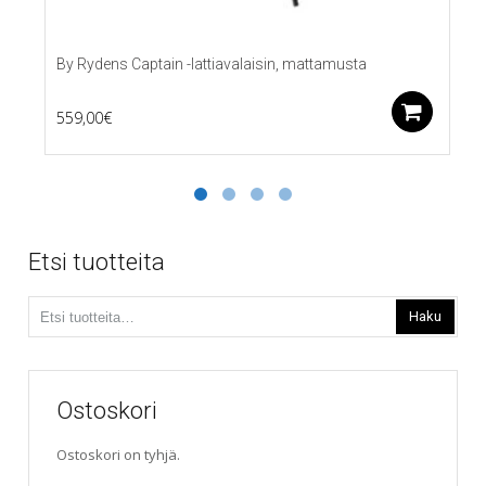
By Rydens Captain -lattiavalaisin, mattamusta
Lis
559,00
€
Etsi tuotteita
Etsi:
Haku
Ostoskori
Ostoskori on tyhjä.