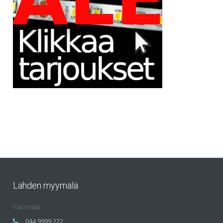
Lahden myymälä
Valomaja
044 9999 222