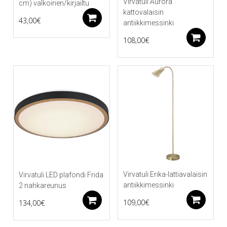
Virvatuli Aurora
cm) valkoinen/kirjailtu
kattovalaisin
Lisää ostoskoriin
43,00
€
antiikkimessinki
Li
108,00
€
Virvatuli Erika-lattiavalaisin
Virvatuli LED plafondi Frida
antiikkimessinki
2 nahkareunus
Li
Lisää ostoskoriin
109,00
€
134,00
€