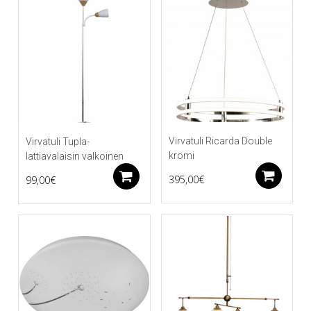
Virvatuli Ricarda Double
Virvatuli Tupla-
kromi
lattiavalaisin valkoinen
Li
Lisää ostoskoriin
395,00
€
99,00
€