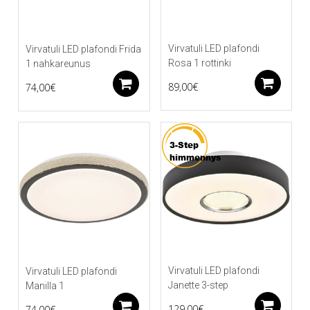
Virvatuli LED plafondi
Virvatuli LED plafondi Frida
Rosa 1 rottinki
1 nahkareunus
Li
Lisää ostoskoriin
89,00
€
74,00
€
Virvatuli LED plafondi
Virvatuli LED plafondi
Janette 3-step
Manilla 1
Li
Lisää ostoskoriin
129,00
€
74,00
€