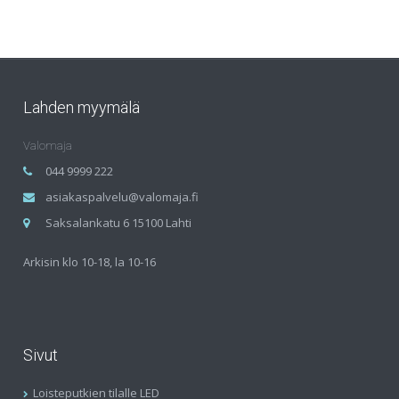
Lahden myymälä
Valomaja
044 9999 222
asiakaspalvelu@valomaja.fi
Saksalankatu 6 15100 Lahti
Arkisin klo 10-18, la 10-16
Sivut
Loisteputkien tilalle LED