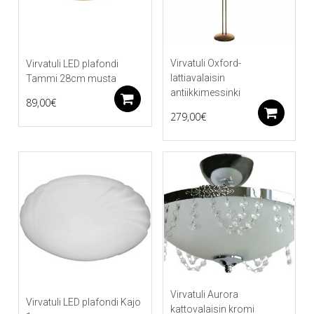
Virvatuli Oxford-
Virvatuli LED plafondi
lattiavalaisin
Tammi 28cm musta
antiikkimessinki
Lisää ostoskoriin
89,00
€
Li
279,00
€
Virvatuli Aurora
Virvatuli LED plafondi Kajo
kattovalaisin kromi