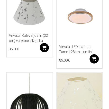
Virvatuli Kati-varjostin (22
cm) valkoinen/kirjailtu
Virvatuli LED plafondi
Lisää ostoskoriin
35,00
€
Tammi 28cm alumiini
Li
89,00
€