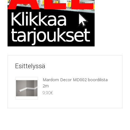
Esittelyssä
Mardom Decor MD002 boordilista
2m
9,90
€