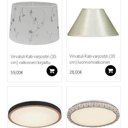
Virvatuli Kati-varjostin (30
Virvatuli Kati-varjostin (35
cm) luonnonvalkoinen
cm) valkoinen/kirjailtu
Li
Lisää ostoskoriin
28,00
€
59,00
€