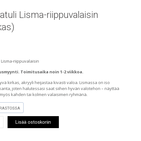
atuli Lisma-riippuvalaisin
kas)
i Lisma-riippuvalaisin
smyynti. Toimitusaika noin 1-2 viikkoa.
vä kirkas, akryyli heijastaa kivasti valoa. Lismassa on iso
anta, joten halutessasi saat siihen hyvän valotehon – näyttää
 myös kahden tai kolmen valaisimen ryhmänä.
RASTOSSA
li
Lisää ostoskoriin
alaisin