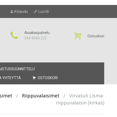
Kirjaudu
Luo tili
Asiakaspalvelu
Ostoskori
044 9999 222
AISTUSSUUNNITTELU
A YHTEYTTÄ
OSTOSKORI
isimet
/
Riippuvalaisimet
/
Virvatuli Lisma-
riippuvalaisin (kirkas)