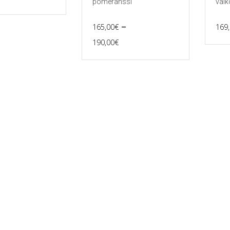
pomeranssi
valk
–
165,00
€
169
Price
190,00
€
Tällä
range:
tuotteella
165,00€
on
useampi
through
muunnelma.
190,00€
Voit
tehdä
valinnat
tuotteen
sivulla.