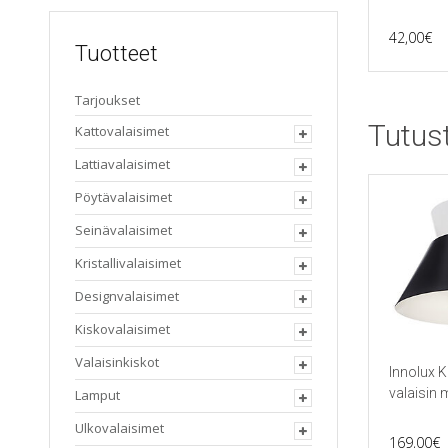
42,00
€
Tuotteet
Tarjoukset
Tutus
Kattovalaisimet
Lattiavalaisimet
Pöytävalaisimet
Seinävalaisimet
Kristallivalaisimet
Designvalaisimet
Kiskovalaisimet
Valaisinkiskot
Innolux K
valaisin 
Lamput
Ulkovalaisimet
169,00
€