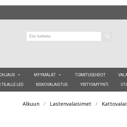
 OHJAUS
MYYMÄLÄT
TOIMITUSEHDOT
VAL
 TILALLE LED
KISKOVALAISTUS
YRITYSMYYNTI
OT
Alkuun
/
Lastenvalaisimet
/
Kattovala