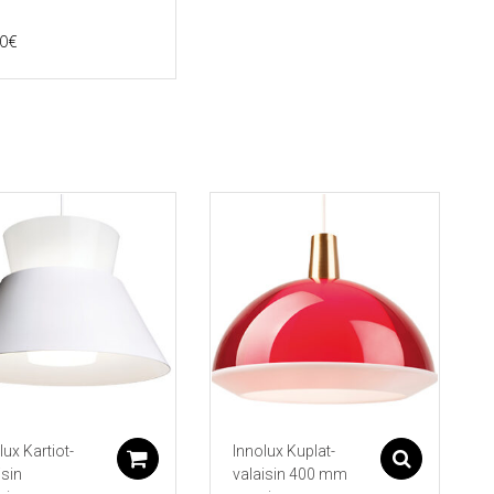
0
€
lux Kartiot-
Innolux Kuplat-
Lisää ostoskoriin
Asetu
isin
valaisin 400 mm