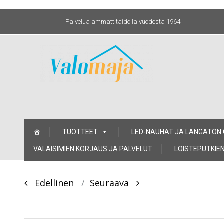
Palvelua ammattitaidolla vuodesta 1964
Skip
TUOTTEET
LED-NAUHAT JA LANGATON
to
content
VALAISIMIEN KORJAUS JA PALVELUT
LOISTEPUTKIEN
Post
Edellinen
Seuraava
navigation