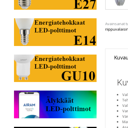
Avainsanat t
riippuvalaisi
Kuva
Ku
Val
Te
Val
Var
Vär
Mat
Ase