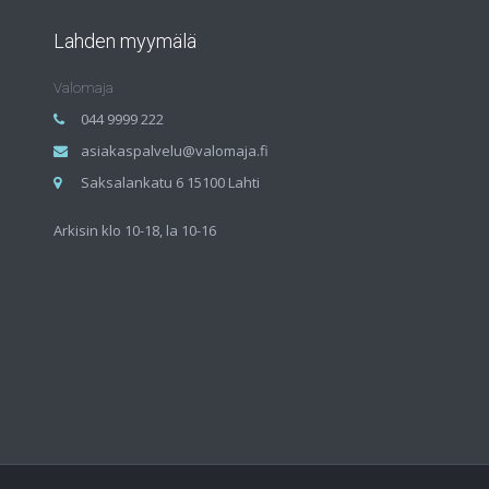
Lahden myymälä
Valomaja
044 9999 222
asiakaspalvelu@valomaja.fi
Saksalankatu 6 15100 Lahti
Arkisin klo 10-18, la 10-16