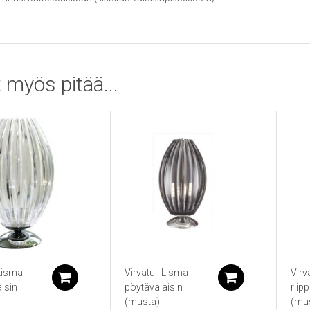
 myös pitää...
 Lisma-
Virvatuli Lisma-
Virv
Lisää ostoskoriin
Lisää ostos
isin
pöytävalaisin
riip
(musta)
(mu