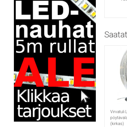
Saatat
Virvatuli
pöytävala
(kirkas)