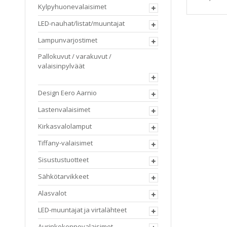
Kylpyhuonevalaisimet
LED-nauhat/listat/muuntajat
Lampunvarjostimet
Pallokuvut / varakuvut /
valaisinpylväät
Design Eero Aarnio
Lastenvalaisimet
Kirkasvalolamput
Tiffany-valaisimet
Sisustustuotteet
Sähkötarvikkeet
Alasvalot
LED-muuntajat ja virtalähteet
Aurinkokennovalaisimet