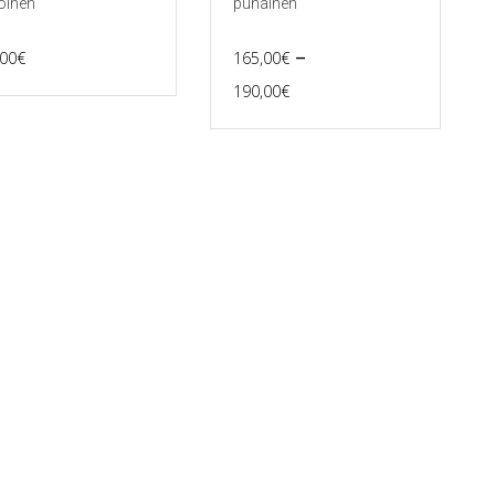
oinen
punainen
–
,00
€
165,00
€
Price
190,00
€
Tällä
range:
tuotteella
165,00€
on
useampi
through
muunnelma.
190,00€
Voit
tehdä
valinnat
tuotteen
sivulla.