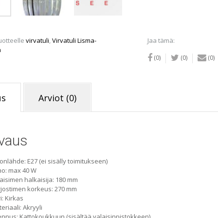
määrä
uotteelle
virvatuli
,
Virvatuli Lisma-
Jaa tämä:
n
(0)
(0)
(0)
us
Arviot (0)
vaus
onlähde: E27 (ei sisälly toimitukseen)
ho: max 40 W
aisimen halkaisija: 180 mm
jostimen korkeus: 270 mm
i: Kirkas
eriaali: Akryyli
nnus: Kattokoukkuun (sisältää valaisinpistokkeen)