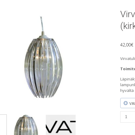
Virv
(kir
42,00
€
Virvatul
Toimitu
Läpinäky
lampunk
hyvältä
VA
Virvatu
Lisma-
riippuv
(kirkas)