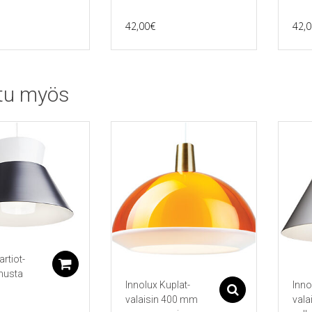
42,00
€
42,0
tu myös
artiot-
Lisää ostoskoriin
musta
Innolux Kuplat-
Inno
Asetukset
valaisin 400 mm
vala