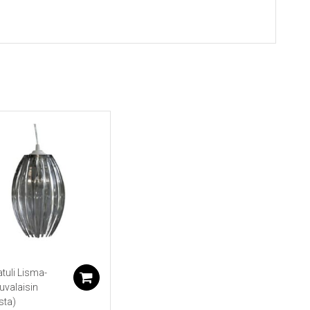
atuli Lisma-
koriin
Lisää ostoskoriin
puvalaisin
sta)