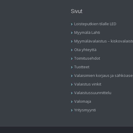
Sivut
Loisteputkien tilalle LED
Myymälä Lahti
Myymälävalaistus – kiskovalaist
Ota yhteyttä
Toimitusehdot
Tuotteet
Valaisimien korjaus ja sähköas
Valaistus vinkit
Valaistussuunnittelu
Valomaja
Yritysmyynti