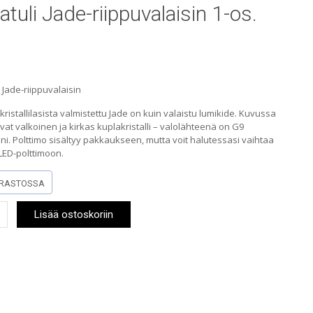
atuli Jade-riippuvalaisin 1-os.
i Jade-riippuvalaisin
kristallilasista valmistettu Jade on kuin valaistu lumikide. Kuvussa
vat valkoinen ja kirkas kuplakristalli – valolähteenä on G9
i. Polttimo sisältyy pakkaukseen, mutta voit halutessasi vaihtaa
LED-polttimoon.
RASTOSSA
li
Lisää ostoskoriin
alaisin