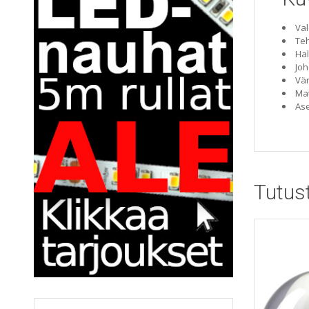
Val
Teh
Hal
Joh
Vär
Mat
Ase
Tutus