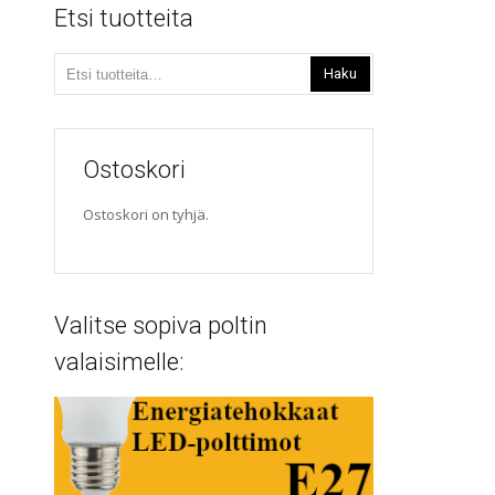
Etsi tuotteita
Etsi:
Haku
Ostoskori
Ostoskori on tyhjä.
Valitse sopiva poltin
valaisimelle: