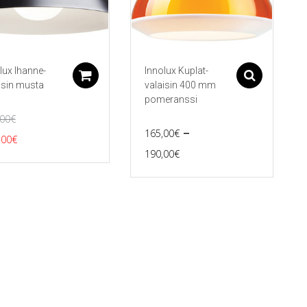
lux Ihanne-
Innolux Kuplat-
Lisää ostoskoriin
Asetu
isin musta
valaisin 400 mm
pomeranssi
,00
€
–
165,00
€
kuperäinen
Nykyinen
,00
€
Price
190,00
€
nta
hinta
Tällä
range:
on:
tuotteella
165,00€
on
,00€.
199,00€.
useampi
through
muunnelma.
190,00€
Voit
tehdä
valinnat
tuotteen
sivulla.