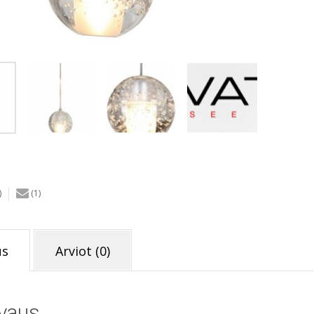
)
(1)
us
Arviot (0)
vaus