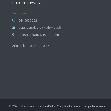
Lahden myymälä
Valomaja
044 9999 222
asiakaspalvelu@valomaja.fi
Saksalankatu 6 15100 Lahti
Arkisin klo 10-18, la 10-16
©
2026
Mäntsälän Sähkö-Poksi Oy | Kaikki oikeudet pidätetään