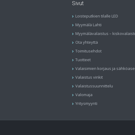
Sivut
Loisteputkien tilalle LED
Myymälä Lahti
Myymälävalaistus – kiskovalaist
Ota yhteyttä
Toimitusehdot
Tuotteet
Valaisimien korjaus ja sähköas
Valaistus vinkit
Valaistussuunnittelu
Valomaja
Yritysmyynti