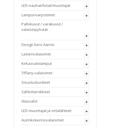
LED-nauhat/listat/muuntajat
Lampunvarjostimet
Pallokuvut / varakuvut /
valaisinpylväät
Design Eero Aarnio
Lastenvalaisimet
Kirkasvalolamput
Tiffany-valaisimet
Sisustustuotteet
Sähkötarvikkeet
Alasvalot
LED-muuntajat ja virtalähteet
Aurinkokennovalaisimet