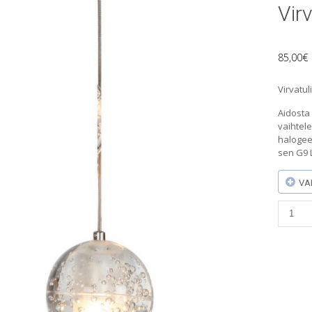
Virv
85,00
€
Virvatul
Aidosta 
vaihtele
halogeen
sen G9 
VA
Virvatu
Jade-
riippuv
1-
os.
määrä