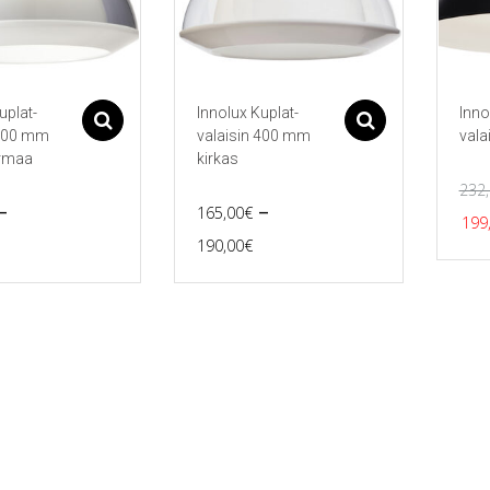
uplat-
Innolux Kuplat-
Inno
Asetukset
Asetukset
 400 mm
valaisin 400 mm
vala
rmaa
kirkas
232
–
–
165,00
€
Al
199
rice
Price
190,00
€
hi
Tällä
range:
range:
oli:
tuotteella
165,00€
165,00€
on
232
useampi
through
through
ma.
muunnelma.
190,00€
190,00€
Voit
tehdä
valinnat
tuotteen
sivulla.