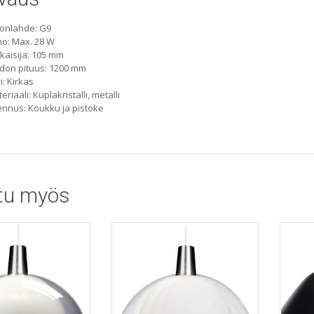
onlähde: G9
o: Max. 28 W
kaisija: 105 mm
don pituus: 1200 mm
i: Kirkas
eriaali: Kuplakristalli, metalli
nnus: Koukku ja pistoke
tu myös