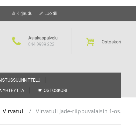
Kirjaudu
Luo tili
Asiakaspalvelu
Ostoskori
044 9999 222
AISTUSSUUNNITTELU
A YHTEYTTÄ
OSTOSKORI
Virvatuli
/
Virvatuli Jade-riippuvalaisin 1-os.