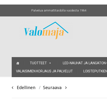
Palvelua ammattitaidolla vuodesta 1964
Skip
TUOTTEET
LED-NAUHAT JA LANGATON
to
content
VALAISIMIEN KORJAUS JA PALVELUT
LOISTEPUTKIEN
Post
Edellinen
Seuraava
navigation