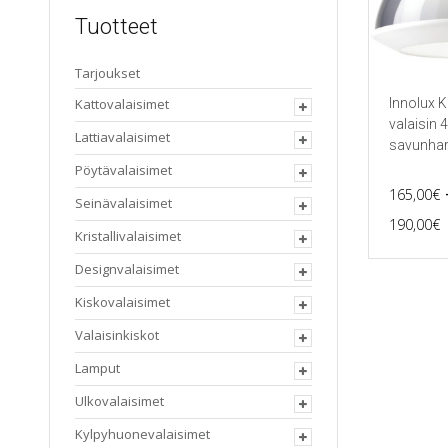
Tuotteet
Tarjoukset
Kattovalaisimet
Innolux K
valaisin
Lattiavalaisimet
savunha
Pöytävalaisimet
165,00
€
Seinävalaisimet
P
190,00
€
Kristallivalaisimet
Tällä
tuotteella
Designvalaisimet
on
Kiskovalaisimet
useampi
muunnel
Valaisinkiskot
Voit
tehdä
Lamput
valinnat
tuotteen
Ulkovalaisimet
sivulla.
Kylpyhuonevalaisimet