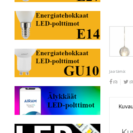
Jaa tämä:
(0)
(0
Kuva
Ku