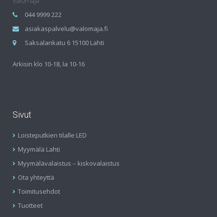
Valomaja
044 9999 222
asiakaspalvelu@valomaja.fi
Saksalankatu 6 15100 Lahti
Arkisin klo 10-18, la 10-16
Sivut
Loisteputkien tilalle LED
Myymälä Lahti
Myymälävalaistus – kiskovalaistus
Ota yhteyttä
Toimitusehdot
Tuotteet