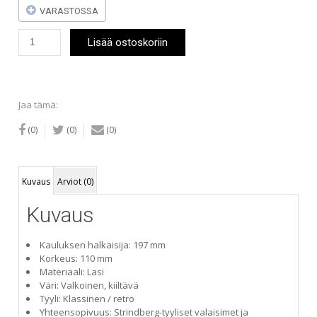
VARASTOSSA
Strindberg
Lisää ostoskoriin
lasikupu
valkoinen
197
mm
määrä
Jaa tämä:
(0)
(0)
(0)
Kuvaus
Arviot (0)
Kuvaus
Kauluksen halkaisija: 197 mm
Korkeus: 110 mm
Materiaali: Lasi
Väri: Valkoinen, kiiltävä
Tyyli: Klassinen / retro
Yhteensopivuus: Strindberg-tyyliset valaisimet ja