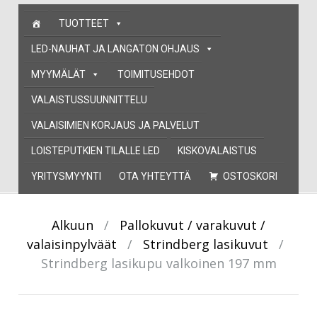
Skip
TUOTTEET
to
content
LED-NAUHAT JA LANGATON OHJAUS
MYYMÄLÄT
TOIMITUSEHDOT
VALAISTUSSUUNNITTELU
VALAISIMIEN KORJAUS JA PALVELUT
LOISTEPUTKIEN TILALLE LED
KISKOVALAISTUS
YRITYSMYYNTI
OTA YHTEYTTÄ
OSTOSKORI
Alkuun
/
Pallokuvut / varakuvut /
valaisinpylväät
/
Strindberg lasikuvut
/
Strindberg lasikupu valkoinen 197 mm