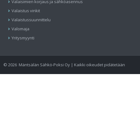
Valaisimien korjaus ja sähköasennus
Valaistus vinkit
Valaistussuunnittelu
Valomaja
Yritysmyynti
©
2026
Mäntsälän Sähkö-Poksi Oy | Kaikki oikeudet pidätetään