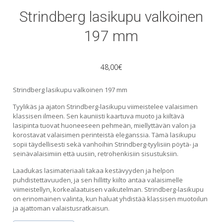
Strindberg lasikupu valkoinen
197 mm
48,00
€
Strindberg lasikupu valkoinen 197 mm
Tyylikäs ja ajaton Strindberg-lasikupu viimeistelee valaisimen
klassisen ilmeen. Sen kauniisti kaartuva muoto ja kiiltävä
lasipinta tuovat huoneeseen pehmeän, miellyttävän valon ja
korostavat valaisimen perinteistä eleganssia. Tämä lasikupu
sopii täydellisesti sekä vanhoihin Strindberg-tyylisiin pöytä- ja
seinävalaisimiin että uusiin, retrohenkisiin sisustuksiin.
Laadukas lasimateriaali takaa kestävyyden ja helpon
puhdistettavuuden, ja sen hillitty kiilto antaa valaisimelle
viimeistellyn, korkealaatuisen vaikutelman. Strindberg-lasikupu
on erinomainen valinta, kun haluat yhdistää klassisen muotoilun
ja ajattoman valaistusratkaisun.