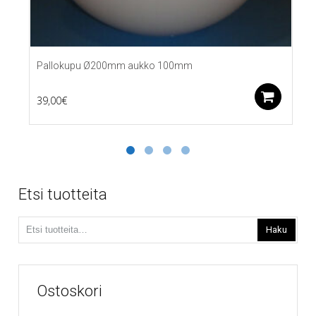
Pallokupu Ø200mm aukko 100mm
Lis
39,00
€
Etsi tuotteita
Etsi:
Haku
Ostoskori