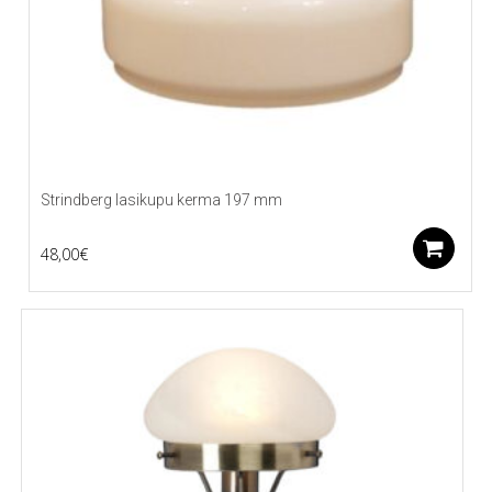
Strindberg lasikupu kerma 197 mm
L
48,00
€