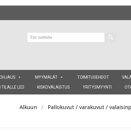
 OHJAUS
MYYMÄLÄT
TOIMITUSEHDOT
VAL
 TILALLE LED
KISKOVALAISTUS
YRITYSMYYNTI
OT
Alkuun
/
Pallokuvut / varakuvut / valaisin