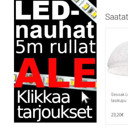
Saatat
Sessak L
lasikupu
23,20
€