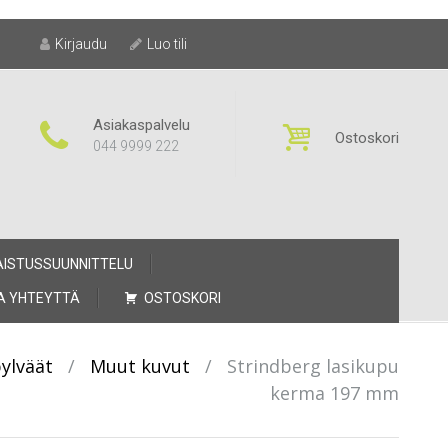
Kirjaudu
Luo tili
Asiakaspalvelu
Ostoskori
044 9999 222
AISTUSSUUNNITTELU
A YHTEYTTÄ
OSTOSKORI
pylväät
/
Muut kuvut
/
Strindberg lasikupu
kerma 197 mm