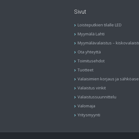
Sivut
Loisteputkien tilalle LED
Myymälä Lahti
Myymälävalaistus – kiskovalaist
Ota yhteyttä
Toimitusehdot
Tuotteet
Valaisimien korjaus ja sähköas
Valaistus vinkit
Valaistussuunnittelu
Valomaja
Yritysmyynti