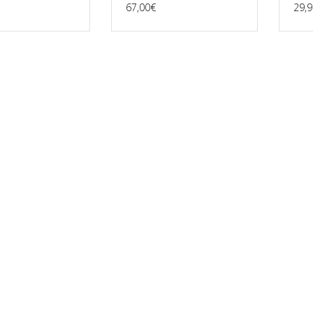
67,00
€
29,9