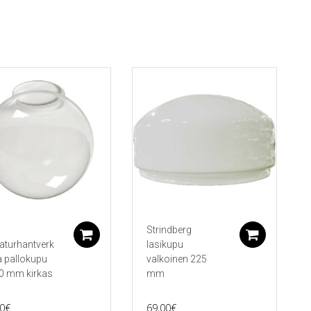
Strindberg
koriin
Lisää ostoskoriin
Lisää 
turhantverk
lasikupu
 pallokupu
valkoinen 225
0 mm kirkas
mm
0
€
69,00
€