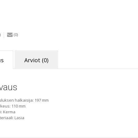
)
(0)
us
Arviot (0)
vaus
luksen halkaisija: 197 mm
rkeus: 110 mm
i: Kerma
eriaali: Lasia