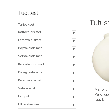
Tuotteet
Tutus
Tarjoukset
Kattovalaisimet
Lattiavalaisimet
Pöytävalaisimet
Seinävalaisimet
Kristallivalaisimet
Designvalaisimet
Kiskovalaisimet
Valaisinkiskot
Matroligh
Pallokup
Lamput
ruuvikiinn
Ulkovalaisimet