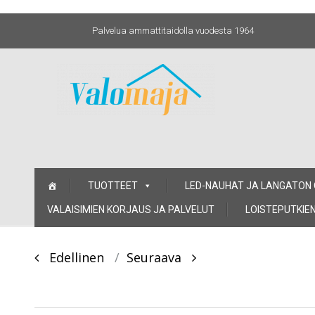
Palvelua ammattitaidolla vuodesta 1964
Skip
TUOTTEET
LED-NAUHAT JA LANGATON
to
content
VALAISIMIEN KORJAUS JA PALVELUT
LOISTEPUTKIEN
Post
Edellinen
Seuraava
navigation