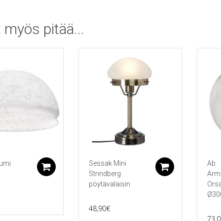
 myös pitää...
umi
Sessak Mini
Ab
Lisää ostoskoriin
Lisää ostos
Strindberg
Arma
pöytävalaisin
Orsa
Ø30
48,90
€
73,0