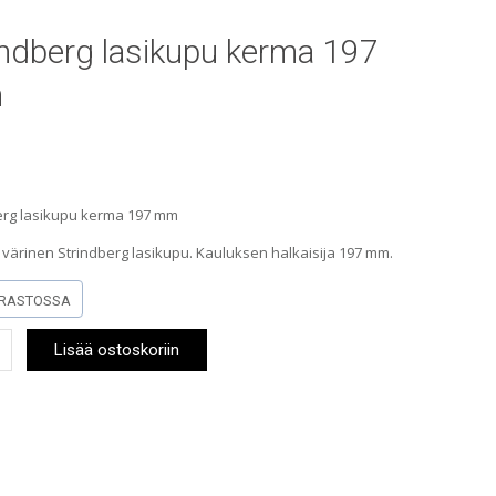
indberg lasikupu kerma 197
m
erg lasikupu kerma 197 mm
värinen Strindberg lasikupu. Kauluksen halkaisija 197 mm.
RASTOSSA
berg
Lisää ostoskoriin
pu