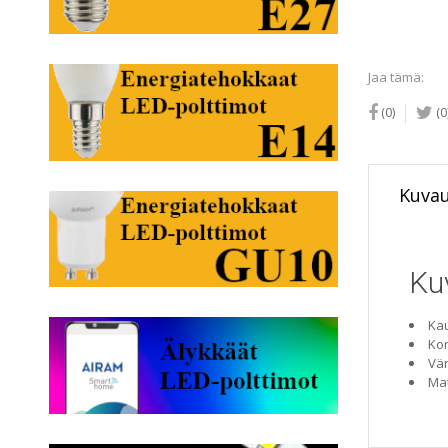
Jaa tämä:
(0)
(0
Kuva
Ku
Kau
Ko
Vär
Mat