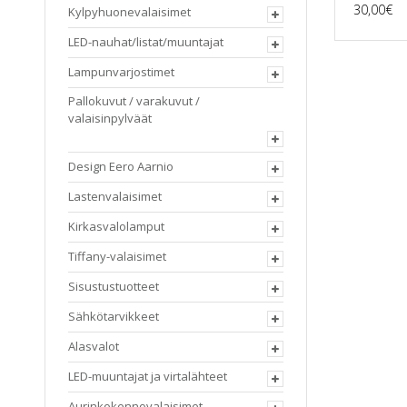
30,00
€
Kylpyhuonevalaisimet
LED-nauhat/listat/muuntajat
Lampunvarjostimet
Pallokuvut / varakuvut /
valaisinpylväät
Design Eero Aarnio
Lastenvalaisimet
Kirkasvalolamput
Tiffany-valaisimet
Sisustustuotteet
Sähkötarvikkeet
Alasvalot
LED-muuntajat ja virtalähteet
Aurinkokennovalaisimet