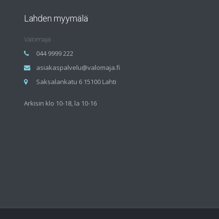
Lahden myymälä
Valomaja
044 9999 222
asiakaspalvelu@valomaja.fi
Saksalankatu 6 15100 Lahti
Arkisin klo 10-18, la 10-16