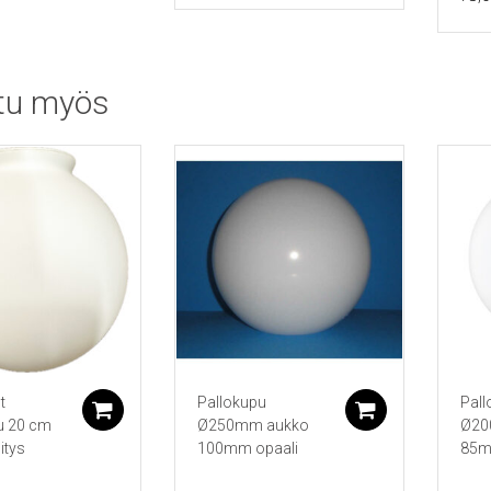
tu myös
t
Pallokupu
Pall
Lisää ostoskoriin
Lisää ostos
u 20 cm
Ø250mm aukko
Ø20
itys
100mm opaali
85