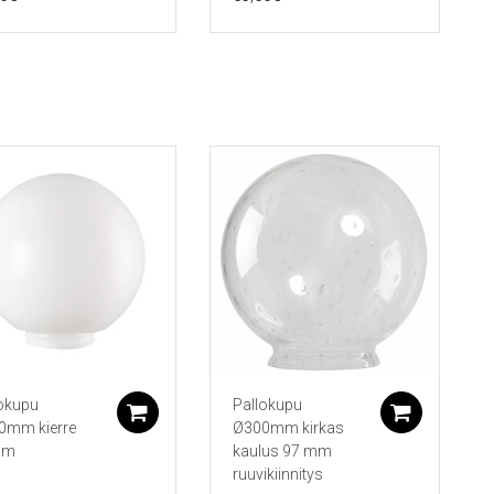
okupu
Pallokupu
koriin
Lisää ostoskoriin
Lisää 
0mm kierre
Ø300mm kirkas
mm
kaulus 97 mm
ruuvikiinnitys