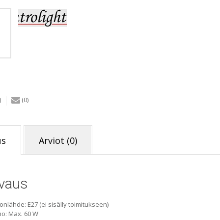
(harma
määrä
)
(0)
us
Arviot (0)
vaus
onlähde: E27 (ei sisälly toimitukseen)
o: Max. 60 W