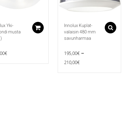
lux Yki-
Innolux Kuplat-
Lisää ostoskoriin
Asetu
ondi musta
valaisin 480 mm
)
savunharmaa
–
,00
€
195,00
€
Price
210,00
€
Tällä
range:
tuotteella
195,00€
on
useampi
through
muunnelma.
210,00€
Voit
tehdä
valinnat
tuotteen
sivulla.