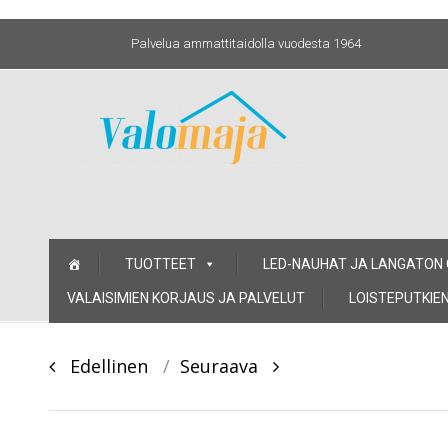
Palvelua ammattitaidolla vuodesta 1964
Skip
TUOTTEET
LED-NAUHAT JA LANGATON
to
content
VALAISIMIEN KORJAUS JA PALVELUT
LOISTEPUTKIEN
Post
Edellinen
Seuraava
navigation