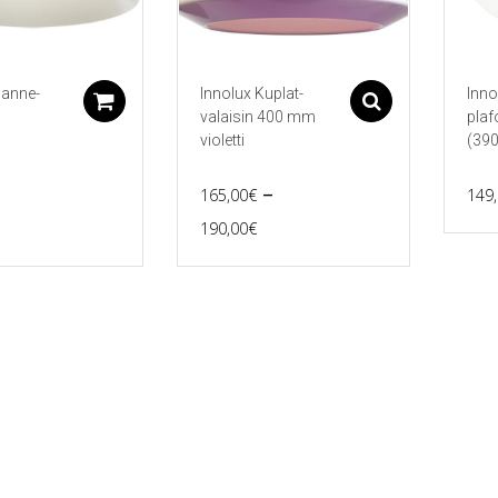
hanne-
Innolux Kuplat-
Inno
Lisää ostoskoriin
Asetukset
valaisin 400 mm
plaf
n
violetti
(390
–
165,00
€
149
eräinen
Nykyinen
Price
190,00
€
Tällä
hinta
range:
tuotteella
on:
165,00€
on
useampi
€.
199,00€.
through
muunnelma.
190,00€
Voit
tehdä
valinnat
tuotteen
sivulla.