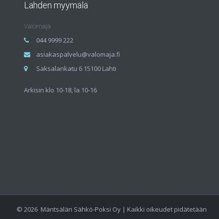
Lahden myymälä
Valomaja
044 9999 222
asiakaspalvelu@valomaja.fi
Saksalankatu 6 15100 Lahti
Arkisin klo 10-18, la 10-16
©
2026
Mäntsälän Sähkö-Poksi Oy | Kaikki oikeudet pidätetään