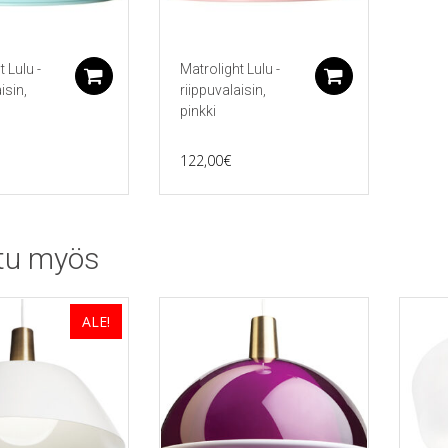
 Lulu -
Matrolight Lulu -
Lisää ostoskoriin
Lisää ostos
isin,
riippuvalaisin,
pinkki
122,00
€
tu myös
ALE!