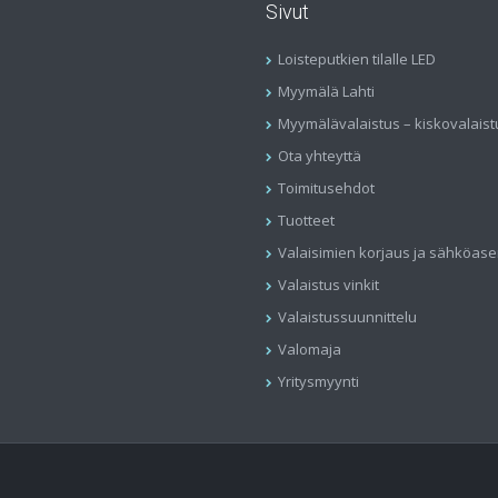
Sivut
Loisteputkien tilalle LED
Myymälä Lahti
Myymälävalaistus – kiskovalaist
Ota yhteyttä
Toimitusehdot
Tuotteet
Valaisimien korjaus ja sähköas
Valaistus vinkit
Valaistussuunnittelu
Valomaja
Yritysmyynti