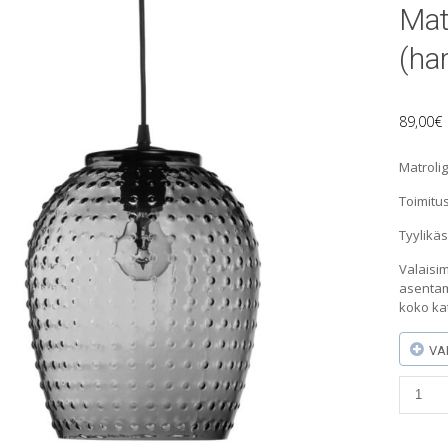
Matr
(ha
89,00
€
Matrolig
Toimitus
Tyylikäs
Valaisim
asentam
koko ka
VA
Matrol
Silva
-
riippuv