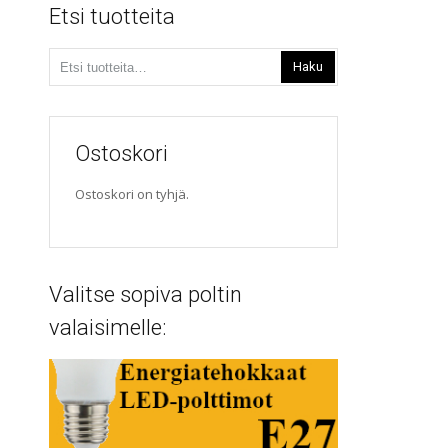
Etsi tuotteita
Etsi:
Haku
Ostoskori
Ostoskori on tyhjä.
Valitse sopiva poltin
valaisimelle: