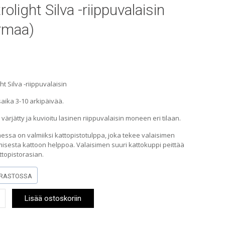
olight Silva -riippuvalaisin
rmaa)
ht Silva -riippuvalaisin
aika 3-10 arkipäivää.
 värjätty ja kuvioitu lasinen riippuvalaisin moneen eri tilaan.
essa on valmiiksi kattopistotulppa, joka tekee valaisimen
isesta kattoon helppoa. Valaisimen suuri kattokuppi peittää
ttopistorasian.
RASTOSSA
ight
Lisää ostoskoriin
alaisin