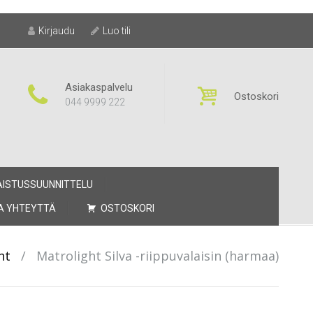
Kirjaudu
Luo tili
Asiakaspalvelu
Ostoskori
044 9999 222
AISTUSSUUNNITTELU
A YHTEYTTÄ
OSTOSKORI
ht
/
Matrolight Silva -riippuvalaisin (harmaa)