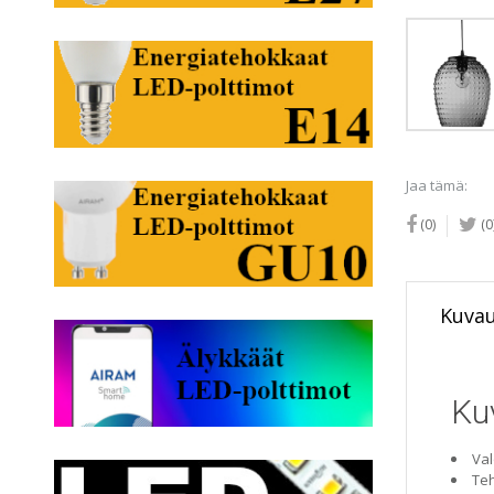
Jaa tämä:
(0)
(0
Kuva
Ku
Val
Teh