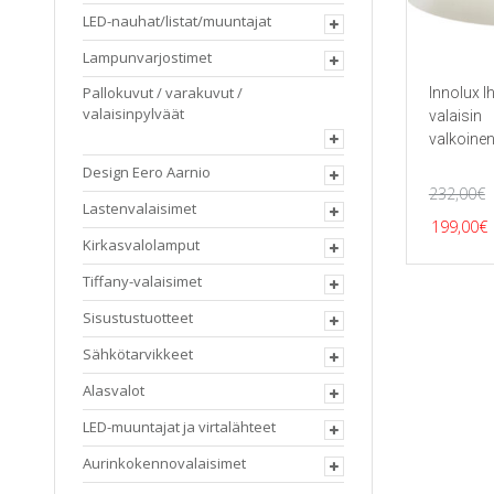
LED-nauhat/listat/muuntajat
Lampunvarjostimet
Pallokuvut / varakuvut /
Innolux I
valaisinpylväät
valaisin
valkoine
Design Eero Aarnio
232,00
€
Lastenvalaisimet
Alkup
199,00
€
Kirkasvalolamput
hinta
Tiffany-valaisimet
oli:
232,00
Sisustustuotteet
Sähkötarvikkeet
Alasvalot
LED-muuntajat ja virtalähteet
Aurinkokennovalaisimet