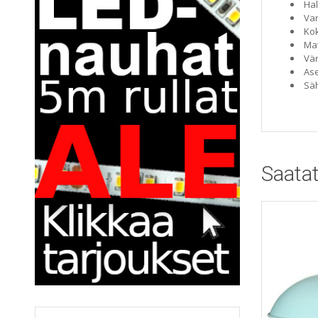
Hal
Var
Ko
Mat
Vär
Ase
Säh
Saatat