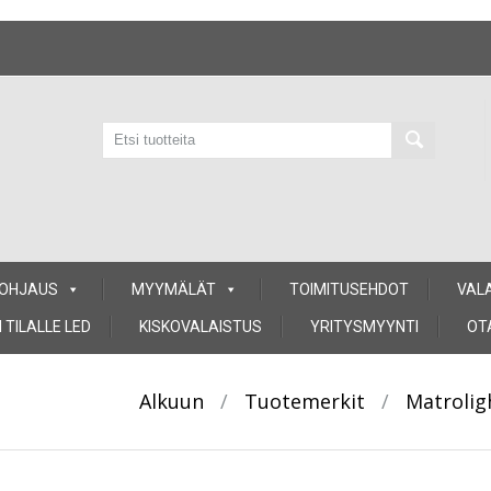
 OHJAUS
MYYMÄLÄT
TOIMITUSEHDOT
VAL
 TILALLE LED
KISKOVALAISTUS
YRITYSMYYNTI
OT
Alkuun
/
Tuotemerkit
/
Matrolig