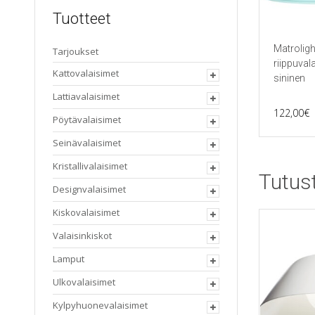
Tuotteet
Matrolight
Tarjoukset
riippuvala
Kattovalaisimet
sininen
Lattiavalaisimet
122,00
€
Pöytävalaisimet
Seinävalaisimet
Kristallivalaisimet
Tutus
Designvalaisimet
Kiskovalaisimet
Valaisinkiskot
Lamput
Ulkovalaisimet
Kylpyhuonevalaisimet