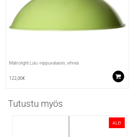
Matrolight Lulu -riippuvalaisin, vihreä
Li
122,00
€
Tutustu myös
ALE!