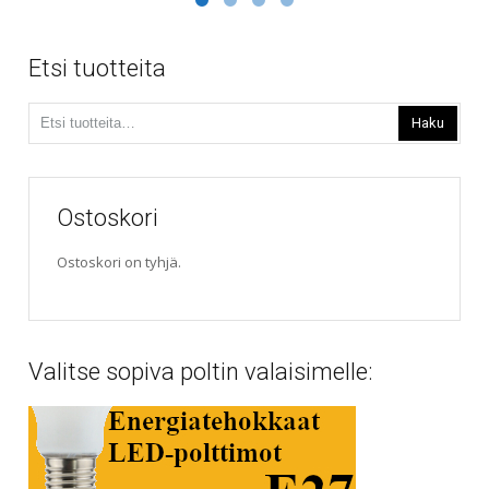
useampi
through
muunnelma.
234,00€
Voit
Etsi tuotteita
tehdä
valinnat
Etsi:
tuotteen
Haku
sivulla.
Ostoskori
Ostoskori on tyhjä.
Valitse sopiva poltin valaisimelle: