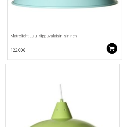
Matrolight Lulu -riippuvalaisin, sininen
L
122,00
€