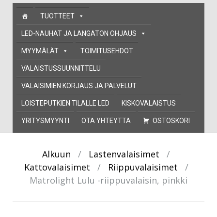
Skip
TUOTTEET
to
content
LED-NAUHAT JA LANGATON OHJAUS
MYYMÄLÄT
TOIMITUSEHDOT
VALAISTUSSUUNNITTELU
VALAISIMIEN KORJAUS JA PALVELUT
LOISTEPUTKIEN TILALLE LED
KISKOVALAISTUS
YRITYSMYYNTI
OTA YHTEYTTÄ
OSTOSKORI
Alkuun
/
Lastenvalaisimet
/
Kattovalaisimet
/
Riippuvalaisimet
/
Matrolight Lulu -riippuvalaisin, pinkki