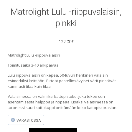
Matrolight Lulu -riippuvalaisin,
pinkki
122,00
€
Matrolight Lulu -riippuvalaisin
Toimitusaika 3-10 arkipäivää.
Lulu riippuvalaisin on kepeä, 50-luvun henkinen valaisin
esimerkiksi keittiöön. Pirteät pastellinsävyiset värit piristävät
kummasti tilaa kuin tilaa!
Valaisimessa on valmiiksi kattopistoke, joka tekee sen
asentamisesta helppoa ja nopeaa. Lisäksi valaisimessa on
tarpeeksi suuri kattokuppi peittämään koko kattopistorasian.
VARASTOSSA
Matrolight