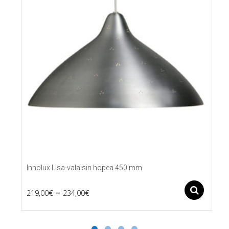
Innolux Lisa-valaisin hopea 450 mm
Price
–
Ase
219,00
€
234,00
€
Tällä
range:
tuotteella
219,00€
on