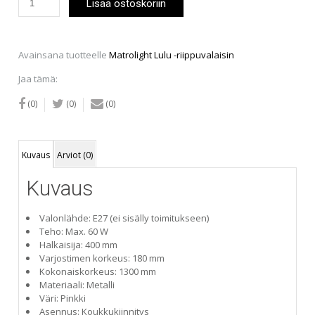
Lisää ostoskoriin
Lulu
-
riippuvalaisin,
pinkki
Avainsana tuotteelle
Matrolight Lulu -riippuvalaisin
määrä
Jaa tämä:
(0)
(0)
(0)
Kuvaus
Arviot (0)
Kuvaus
Valonlähde: E27 (ei sisälly toimitukseen)
Teho: Max. 60 W
Halkaisija: 400 mm
Varjostimen korkeus: 180 mm
Kokonaiskorkeus: 1300 mm
Materiaali: Metalli
Väri: Pinkki
Asennus: Koukkukiinnitys