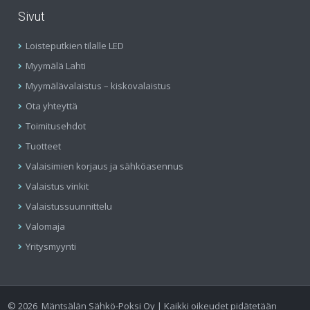
Sivut
Loisteputkien tilalle LED
Myymälä Lahti
Myymälävalaistus – kiskovalaistus
Ota yhteyttä
Toimitusehdot
Tuotteet
Valaisimien korjaus ja sähköasennus
Valaistus vinkit
Valaistussuunnittelu
Valomaja
Yritysmyynti
©
2026
Mäntsälän Sähkö-Poksi Oy | Kaikki oikeudet pidätetään