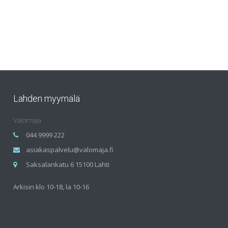
Lahden myymälä
Valomaja
044 9999 222
asiakaspalvelu@valomaja.fi
Saksalankatu 6 15100 Lahti
Arkisin klo 10-18, la 10-16