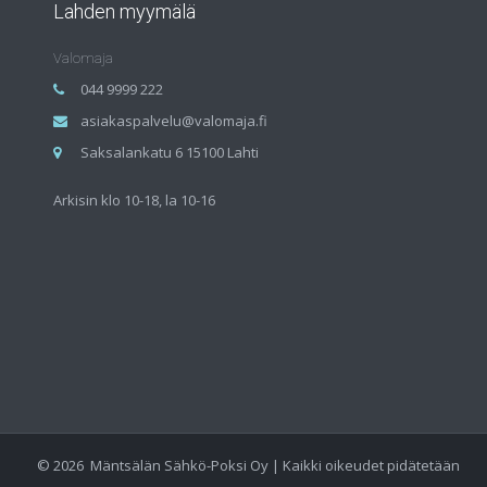
Lahden myymälä
Valomaja
044 9999 222
asiakaspalvelu@valomaja.fi
Saksalankatu 6 15100 Lahti
Arkisin klo 10-18, la 10-16
©
2026
Mäntsälän Sähkö-Poksi Oy | Kaikki oikeudet pidätetään