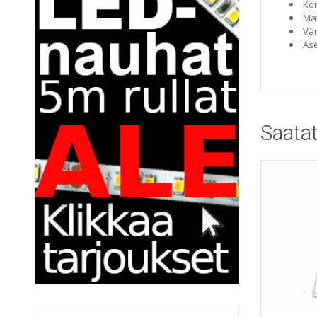
Ko
Mat
Vär
Ase
Saatat