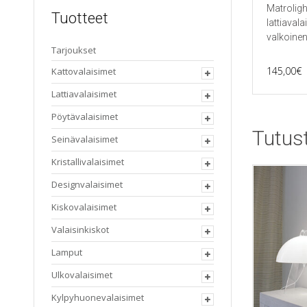
Matroligh
Tuotteet
lattiavala
valkoine
Tarjoukset
145,00
€
Kattovalaisimet
Lattiavalaisimet
Pöytävalaisimet
Tutus
Seinävalaisimet
Kristallivalaisimet
Designvalaisimet
Kiskovalaisimet
Valaisinkiskot
Lamput
Ulkovalaisimet
Kylpyhuonevalaisimet