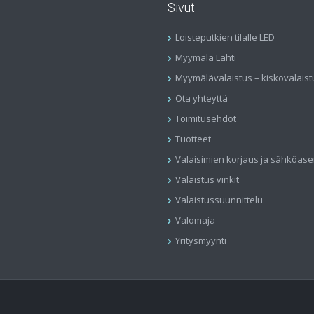
Sivut
Loisteputkien tilalle LED
Myymälä Lahti
Myymälävalaistus – kiskovalaist
Ota yhteyttä
Toimitusehdot
Tuotteet
Valaisimien korjaus ja sähköas
Valaistus vinkit
Valaistussuunnittelu
Valomaja
Yritysmyynti