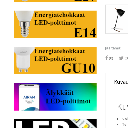
Jaa tämä:
(0)
(0
Kuva
Ku
Val
Te