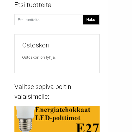
Etsi tuotteita
Etsi:
Haku
Ostoskori
Ostoskori on tyhjä.
Valitse sopiva poltin
valaisimelle: