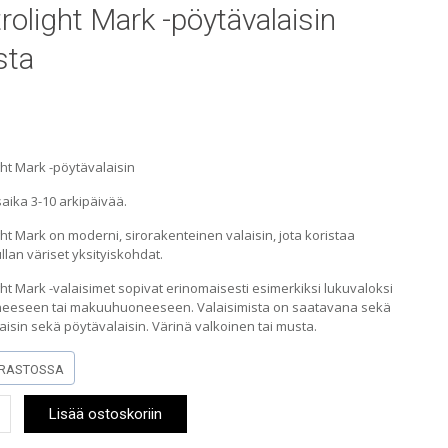
rolight Mark -pöytävalaisin
sta
ht Mark -pöytävalaisin
aika 3-10 arkipäivää.
ht Mark on moderni, sirorakenteinen valaisin, jota koristaa
lan väriset yksityiskohdat.
ht Mark -valaisimet sopivat erinomaisesti esimerkiksi lukuvaloksi
eeseen tai makuuhuoneeseen. Valaisimista on saatavana sekä
laisin sekä pöytävalaisin. Värinä valkoinen tai musta.
RASTOSSA
ight
Lisää ostoskoriin