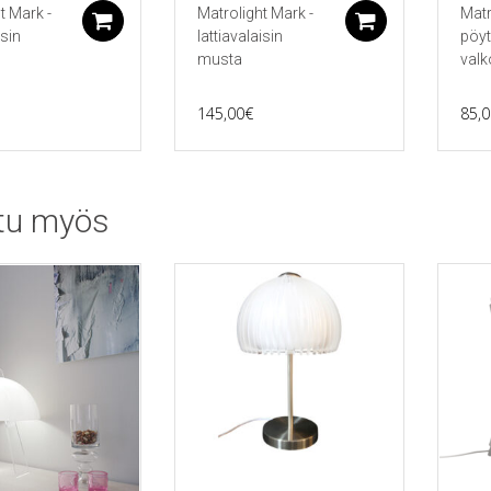
t Mark -
Matrolight Mark -
Matr
Lisää ostoskoriin
Lisää ostos
isin
lattiavalaisin
pöyt
n
musta
valk
145,00
€
85,0
tu myös