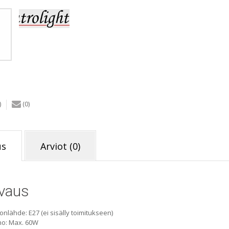
pöytäva
musta
määrä
)
(0)
us
Arviot (0)
vaus
onlähde: E27 (ei sisälly toimitukseen)
ho: Max. 60W