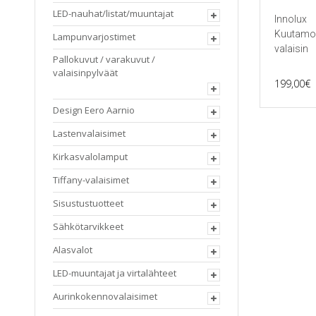
LED-nauhat/listat/muuntajat
Innolux
Kuutamo
Lampunvarjostimet
valaisin
Pallokuvut / varakuvut /
valaisinpylväät
199,00
€
Design Eero Aarnio
Lastenvalaisimet
Kirkasvalolamput
Tiffany-valaisimet
Sisustustuotteet
Sähkötarvikkeet
Alasvalot
LED-muuntajat ja virtalähteet
Aurinkokennovalaisimet