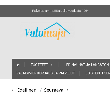
Palvelua ammattitaidolla vuodesta 1964
Skip
TUOTTEET
LED-NAUHAT JA LANGATON
to
content
VALAISIMIEN KORJAUS JA PALVELUT
LOISTEPUTKIEN
Post
Edellinen
Seuraava
navigation