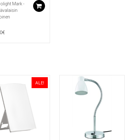
olight Mark -
koriin
Lisää ostoskoriin
ävalaisin
oinen
0
€
ALE!