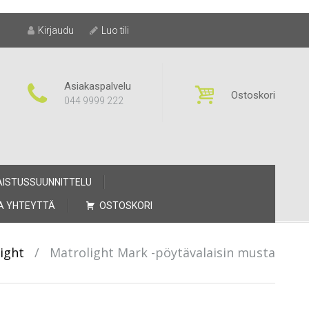
Kirjaudu
Luo tili
Asiakaspalvelu
Ostoskori
044 9999 222
AISTUSSUUNNITTELU
A YHTEYTTÄ
OSTOSKORI
ight
/
Matrolight Mark -pöytävalaisin musta