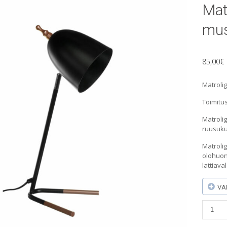
Mat
mu
85,00
€
Matrolig
Toimitus
Matrolig
ruusukul
Matrolig
olohuon
lattiava
VA
Matrol
Mark
-