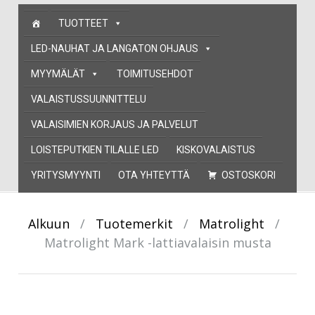
Skip
TUOTTEET
to
content
LED-NAUHAT JA LANGATON OHJAUS
MYYMÄLÄT
TOIMITUSEHDOT
VALAISTUSSUUNNITTELU
VALAISIMIEN KORJAUS JA PALVELUT
LOISTEPUTKIEN TILALLE LED
KISKOVALAISTUS
YRITYSMYYNTI
OTA YHTEYTTÄ
OSTOSKORI
Alkuun
/
Tuotemerkit
/
Matrolight
/
Matrolight Mark -lattiavalaisin musta