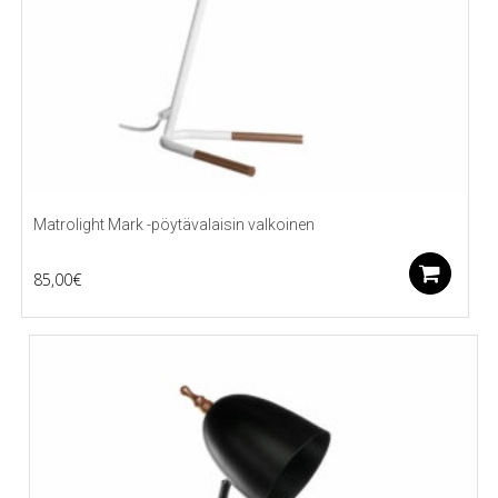
Matrolight Mark -pöytävalaisin valkoinen
Li
85,00
€