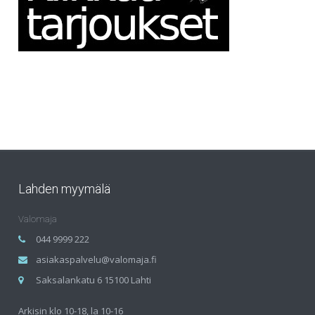
Lahden myymälä
Valomaja
044 9999 222
asiakaspalvelu@valomaja.fi
Saksalankatu 6 15100 Lahti
Arkisin klo 10-18, la 10-16