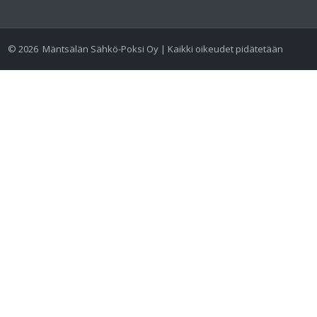
©
2026
Mäntsälän Sähkö-Poksi Oy | Kaikki oikeudet pidätetään