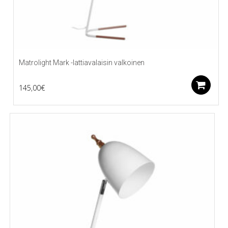
Matrolight Mark -lattiavalaisin valkoinen
L
145,00
€