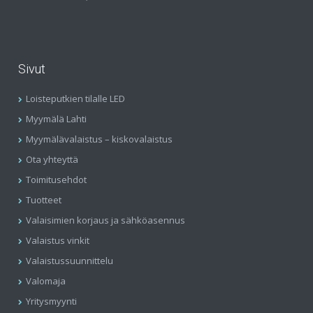
Sivut
Loisteputkien tilalle LED
Myymälä Lahti
Myymälävalaistus – kiskovalaistus
Ota yhteyttä
Toimitusehdot
Tuotteet
Valaisimien korjaus ja sähköasennus
Valaistus vinkit
Valaistussuunnittelu
Valomaja
Yritysmyynti