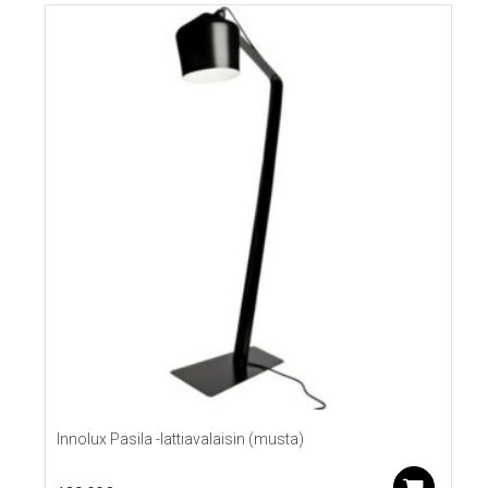
Innolux Pasila -lattiavalaisin (musta)
Lis