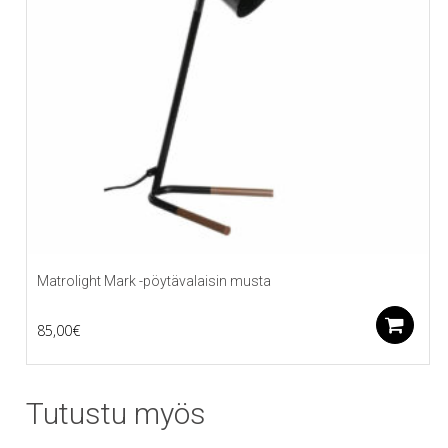
Matrolight Mark -pöytävalaisin musta
L
85,00
€
Tutustu myös