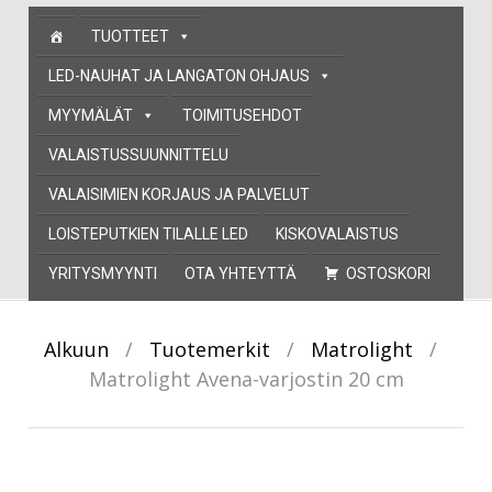
Skip
TUOTTEET
to
content
LED-NAUHAT JA LANGATON OHJAUS
MYYMÄLÄT
TOIMITUSEHDOT
VALAISTUSSUUNNITTELU
VALAISIMIEN KORJAUS JA PALVELUT
LOISTEPUTKIEN TILALLE LED
KISKOVALAISTUS
YRITYSMYYNTI
OTA YHTEYTTÄ
OSTOSKORI
Alkuun
/
Tuotemerkit
/
Matrolight
/
Matrolight Avena-varjostin 20 cm