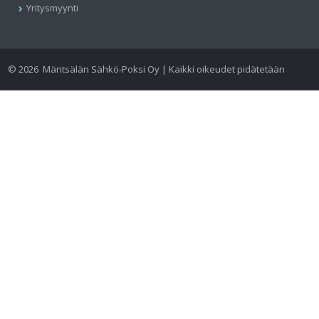
Yritysmyynti
©
2026
Mäntsälän Sähkö-Poksi Oy | Kaikki oikeudet pidätetään