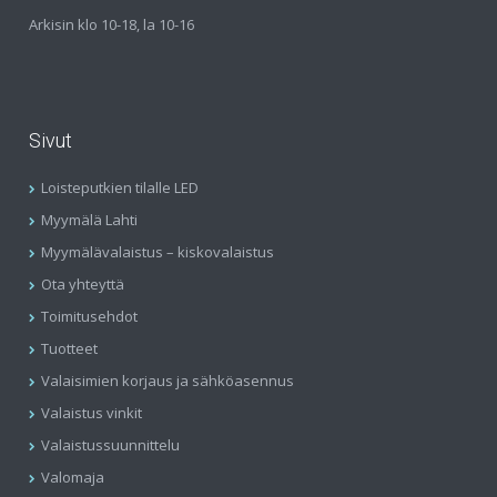
Arkisin klo 10-18, la 10-16
Sivut
Loisteputkien tilalle LED
Myymälä Lahti
Myymälävalaistus – kiskovalaistus
Ota yhteyttä
Toimitusehdot
Tuotteet
Valaisimien korjaus ja sähköasennus
Valaistus vinkit
Valaistussuunnittelu
Valomaja