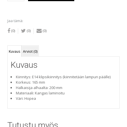
varjostin
20
cm
määrä
Jaa tämä:
(0)
(0)
(0)
Kuvaus
Arviot (0)
Kuvaus
Kiinnitys: E14 klipsikiinnitys (kiinnitetään lampun päälle)
Korkeus: 165 mm
Halkaisija alhaalta: 200 mm
Materiaali: Kangas laminoitu
Väri: Hopea
Tutustu myös