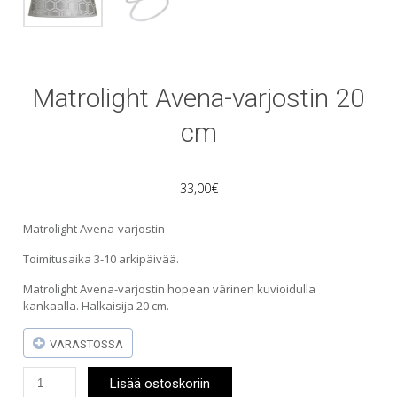
Matrolight Avena-varjostin 20
cm
33,00
€
Matrolight Avena-varjostin
Toimitusaika 3-10 arkipäivää.
Matrolight Avena-varjostin hopean värinen kuvioidulla
kankaalla. Halkaisija 20 cm.
VARASTOSSA
Matrolight
Lisää ostoskoriin
Avena-