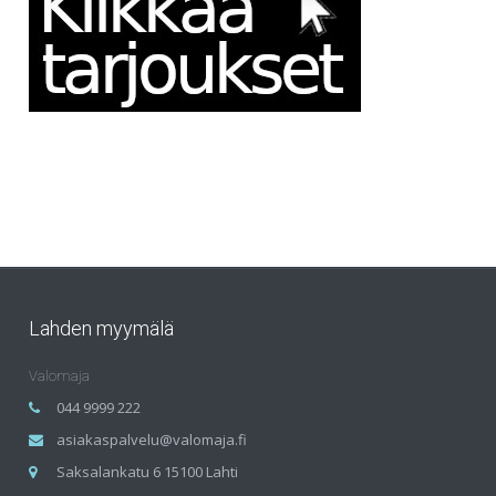
Lahden myymälä
Valomaja
044 9999 222
asiakaspalvelu@valomaja.fi
Saksalankatu 6 15100 Lahti