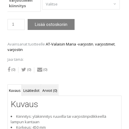
Varjostimen
97,00€
kiinnitys
AT-
Lisää ostoskoriin
Valaisin
Maria
-
varjostin
Avainsanat tuotteelle
AT-Valaisin Maria -varjostin
,
varjostimet
,
56
varjostin
cm
Jaa tämä:
(ruskea)
määrä
(0)
(0)
(0)
Kuvaus
Lisätiedot
Arviot (0)
Kuvaus
Kiinnitys: yläkiinnitys ruuvilla tai varjostinpidikkeellä
lampun kantaan
Korkeus: 450 mm