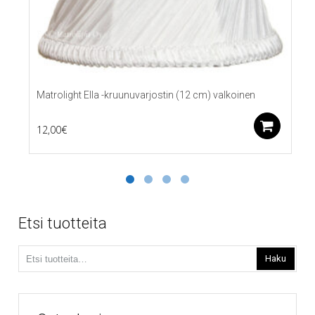
Matrolight Ella -kruunuvarjostin (12 cm) valkoinen
Lis
12,00
€
Etsi tuotteita
Etsi:
Haku