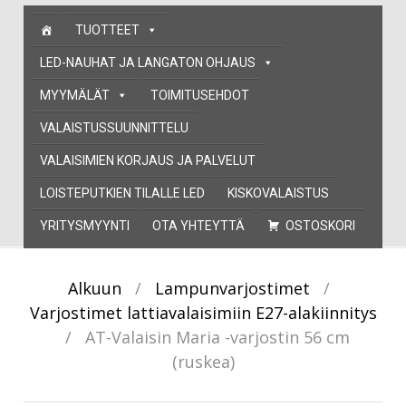
Skip
TUOTTEET
to
content
LED-NAUHAT JA LANGATON OHJAUS
MYYMÄLÄT
TOIMITUSEHDOT
VALAISTUSSUUNNITTELU
VALAISIMIEN KORJAUS JA PALVELUT
LOISTEPUTKIEN TILALLE LED
KISKOVALAISTUS
YRITYSMYYNTI
OTA YHTEYTTÄ
OSTOSKORI
Alkuun
/
Lampunvarjostimet
/
Varjostimet lattiavalaisimiin E27-alakiinnitys
/
AT-Valaisin Maria -varjostin 56 cm
(ruskea)