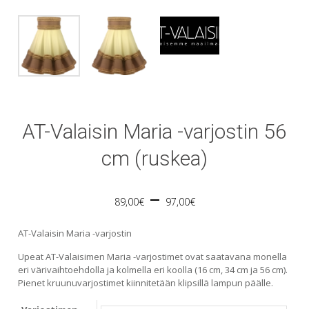
AT-Valaisin Maria -varjostin 56
cm (ruskea)
Price
–
89,00
€
97,00
€
range:
AT-Valaisin Maria -varjostin
89,00€
Upeat AT-Valaisimen Maria -varjostimet ovat saatavana monella
eri värivaihtoehdolla ja kolmella eri koolla (16 cm, 34 cm ja 56 cm).
through
Pienet kruunuvarjostimet kiinnitetään klipsillä lampun päälle.