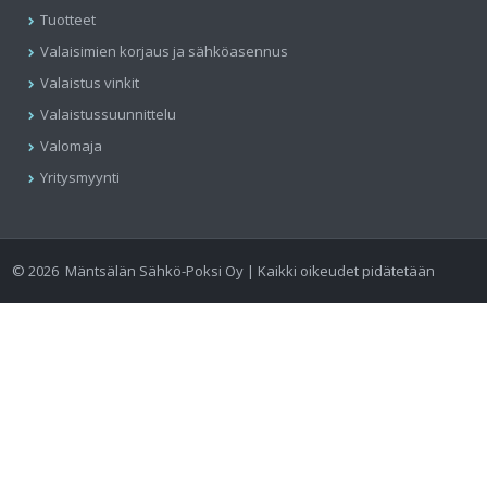
Tuotteet
Valaisimien korjaus ja sähköasennus
Valaistus vinkit
Valaistussuunnittelu
Valomaja
Yritysmyynti
©
2026
Mäntsälän Sähkö-Poksi Oy | Kaikki oikeudet pidätetään