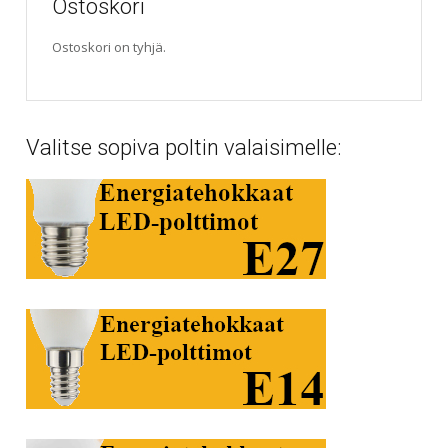
Ostoskori
Ostoskori on tyhjä.
Valitse sopiva poltin valaisimelle: