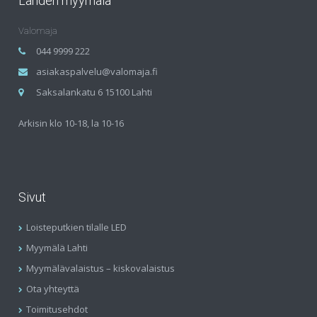
Lahden myymälä
Valomaja
044 9999 222
asiakaspalvelu@valomaja.fi
Saksalankatu 6 15100 Lahti
Arkisin klo 10-18, la 10-16
Sivut
Loisteputkien tilalle LED
Myymälä Lahti
Myymälävalaistus – kiskovalaistus
Ota yhteyttä
Toimitusehdot