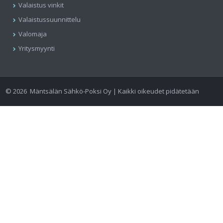
Valaistus vinkit
Valaistussuunnittelu
Valomaja
Yritysmyynti
©
2026
Mäntsälän Sähkö-Poksi Oy | Kaikki oikeudet pidätetään