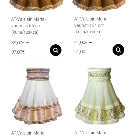
AT-Valaisin Maria -
AT-Valaisin Maria -
varjostin 34 cm
varjostin 56 cm
(kulta/ruskea)
(kulta/ruskea)
–
–
41,00
€
89,00
€
Price
Price
As
Asetukset
51,00
€
97,00
€
Tällä
Tällä
range:
range:
tuotteella
tuotteella
41,00€
89,00€
on
on
useampi
useampi
through
through
muunnelma.
muunnelma.
51,00€
97,00€
Voit
Voit
tehdä
tehdä
valinnat
valinnat
tuotteen
tuotteen
sivulla.
sivulla.
AT-Valaisin Maria -
AT-Valaisin Maria -