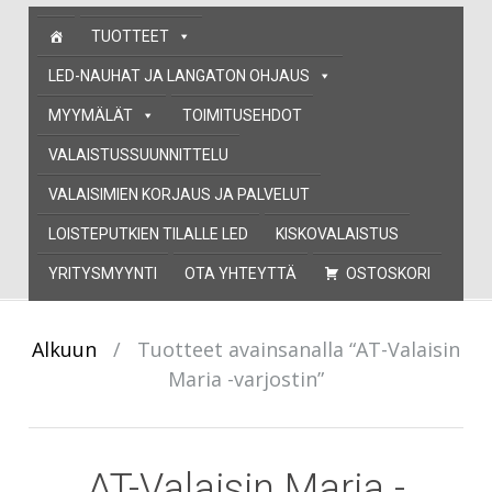
Skip
TUOTTEET
to
content
LED-NAUHAT JA LANGATON OHJAUS
MYYMÄLÄT
TOIMITUSEHDOT
VALAISTUSSUUNNITTELU
VALAISIMIEN KORJAUS JA PALVELUT
LOISTEPUTKIEN TILALLE LED
KISKOVALAISTUS
YRITYSMYYNTI
OTA YHTEYTTÄ
OSTOSKORI
Alkuun
/
Tuotteet avainsanalla “AT-Valaisin
Maria -varjostin”
AT-Valaisin Maria -