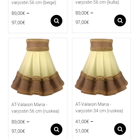
varjostin 56 cm (kulta)
varjostin 56 cm (beige)
–
–
89,00
€
89,00
€
Price
Price
As
Asetukset
97,00
€
97,00
€
Tällä
Tällä
range:
range:
tuotteella
tuotteella
89,00€
89,00€
on
on
useampi
useampi
through
through
muunnelma.
muunnelma.
97,00€
97,00€
Voit
Voit
tehdä
tehdä
valinnat
valinnat
tuotteen
tuotteen
sivulla.
sivulla.
AT-Valaisin Maria -
AT-Valaisin Maria -
varjostin 34 cm (ruskea)
varjostin 56 cm (ruskea)
–
–
41,00
€
89,00
€
Price
Price
As
Asetukset
51,00
€
97,00
€
Tällä
Tällä