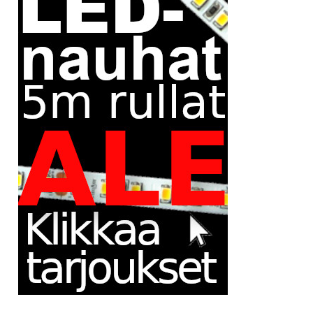
tehdä
tehdä
valinnat
valinnat
tuotteen
tuotteen
sivulla.
sivulla.