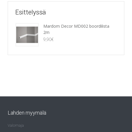
Esittelyssä
Mardom Decor MD002 boordilista
2m
9,90
€
Lahden myymälä
Valomaja