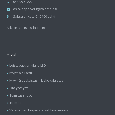
044 9999 222
asiakaspalvelu@valomaja.fi
Saksalankatu 6 15100 Lahti
Arkisin klo 10-18, la 10-16
Sivut
Loisteputkien tilalle LED
Myymälä Lahti
Myymälävalaistus – kiskovalaistus
Ota yhteyttä
Toimitusehdot
Tuotteet
Valaisimien korjaus ja sähköasennus