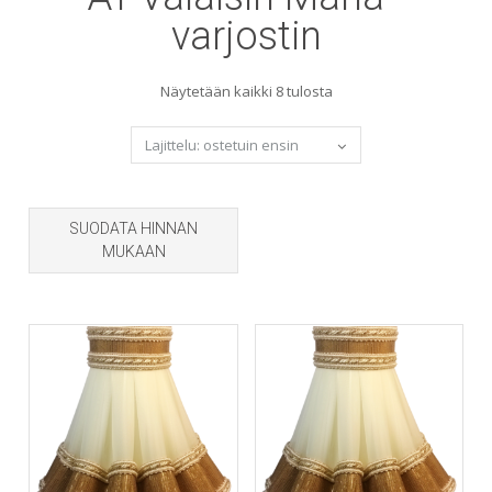
varjostin
Sorted
Näytetään kaikki 8 tulosta
by
popularity
SUODATA HINNAN
MUKAAN