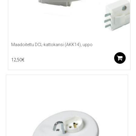
Maadoitettu DCL-kattokansi (AKK14), uppo
L
12,50
€