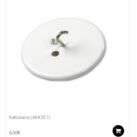
Kattokansi (AKK20.1)
Li
6,50
€