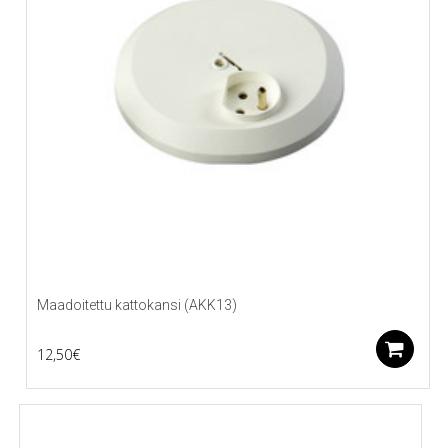
Maadoitettu kattokansi (AKK13)
L
12,50
€