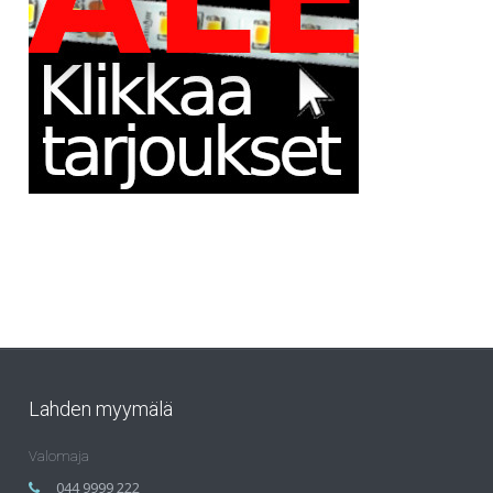
Lahden myymälä
Valomaja
044 9999 222