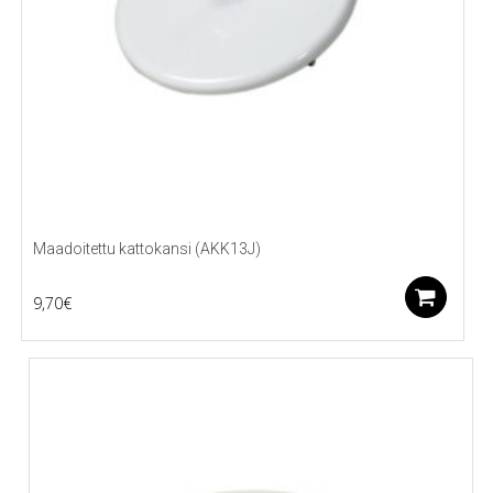
Maadoitettu kattokansi (AKK13J)
Li
9,70
€