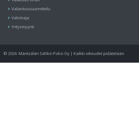
Valaistussuunnittelu
Valomaja
Yritysmyynti
©
2026
Mäntsälän Sähkö-Poksi Oy | Kaikki oikeudet pidätetään