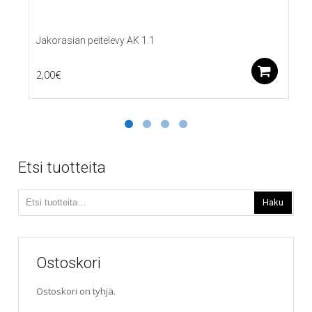
Jakorasian peitelevy AK 1.1
Lis
2,00
€
Etsi tuotteita
Etsi:
Haku
Ostoskori
Ostoskori on tyhjä.