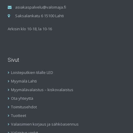
asiakaspalvelu@valomaja.fi
Saksalankatu 6 15100 Lahti
Arkisin klo 10-18, la 10-16
Sivut
Loisteputkien tilalle LED
Myymälä Lahti
Myymälävalaistus – kiskovalaistus
Ota yhteyttä
Toimitusehdot
Tuotteet
Valaisimien korjaus ja sähköasennus
Valaistus vinkit