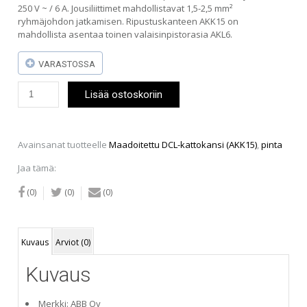
250 V ~ / 6 A. Jousiliittimet mahdollistavat 1,5-2,5 mm²
ryhmäjohdon jatkamisen. Ripustuskanteen AKK15 on
mahdollista asentaa toinen valaisinpistorasia AKL6.
VARASTOSSA
Maadoitettu
Lisää ostoskoriin
DCL-
kattokansi
(AKK15),
pinta
Avainsanat tuotteelle
Maadoitettu DCL-kattokansi (AKK15)
,
pinta
määrä
Jaa tämä:
(0)
(0)
(0)
Kuvaus
Arviot (0)
Kuvaus
Merkki: ABB Oy