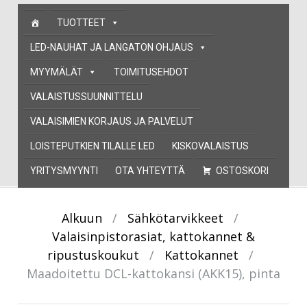
Skip
TUOTTEET
to
content
LED-NAUHAT JA LANGATON OHJAUS
MYYMÄLÄT
TOIMITUSEHDOT
VALAISTUSSUUNNITTELU
VALAISIMIEN KORJAUS JA PALVELUT
LOISTEPUTKIEN TILALLE LED
KISKOVALAISTUS
YRITYSMYYNTI
OTA YHTEYTTÄ
OSTOSKORI
Alkuun
/
Sähkötarvikkeet
/
Valaisinpistorasiat, kattokannet &
ripustuskoukut
/
Kattokannet
/
Maadoitettu DCL-kattokansi (AKK15), pinta