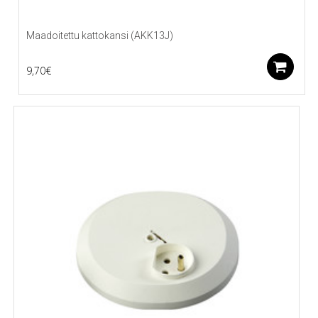
Maadoitettu kattokansi (AKK13J)
L
9,70
€