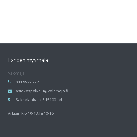
Lahden myymälä
Valomaja
044 9999 222
asiakaspalvelu@valomaja.fi
Saksalankatu 6 15100 Lahti
Arkisin klo 10-18, la 10-16