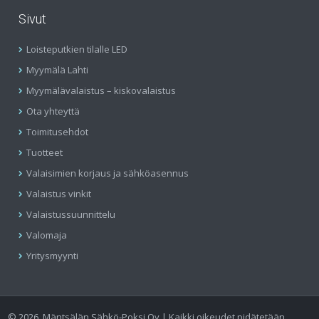
Sivut
Loisteputkien tilalle LED
Myymälä Lahti
Myymälävalaistus – kiskovalaistus
Ota yhteyttä
Toimitusehdot
Tuotteet
Valaisimien korjaus ja sähköasennus
Valaistus vinkit
Valaistussuunnittelu
Valomaja
Yritysmyynti
©
2026
Mäntsälän Sähkö-Poksi Oy | Kaikki oikeudet pidätetään