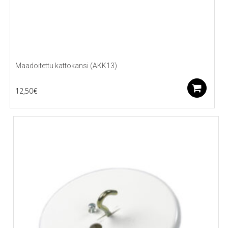
Maadoitettu kattokansi (AKK13)
Li
12,50
€