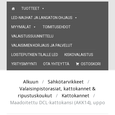
Skip
TUOTTEET
to
content
LED-NAUHAT JA LANGATON OHJAUS
MYYMÄLÄT
TOIMITUSEHDOT
VALAISTUSSUUNNITTELU
VALAISIMIEN KORJAUS JA PALVELUT
LOISTEPUTKIEN TILALLE LED
KISKOVALAISTUS
YRITYSMYYNTI
OTA YHTEYTTÄ
OSTOSKORI
Alkuun
/
Sähkötarvikkeet
/
Valaisinpistorasiat, kattokannet &
ripustuskoukut
/
Kattokannet
/
Maadoitettu DCL-kattokansi (AKK14), uppo