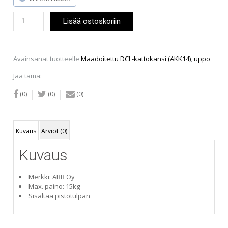
Maadoitettu
Lisää ostoskoriin
DCL-
kattokansi
(AKK14),
uppo
Avainsanat tuotteelle
Maadoitettu DCL-kattokansi (AKK14)
,
uppo
määrä
Jaa tämä:
(0)
(0)
(0)
Kuvaus
Arviot (0)
Kuvaus
Merkki: ABB Oy
Max. paino: 15kg
Sisältää pistotulpan