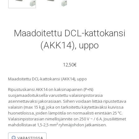
Maadoitettu DCL-kattokansi
(AKK14), uppo
12,50
€
Maadoitettu DCL-kattokansi (AKK14), uppo
Ripustuskansi AKK14 on kaksinapainen (P+N)
suojamaadoituksella varustettu valaisinpistorasia
asennettavaksi jakorasiaan. Siihen voidaan liittää ripustettava
valaisin (max 15 kg), joka on tarkoitettu käytettäväksi kuivissa
huonetiloissa, joiden lämpötila on normaalisti enintään 25 ºC.
Valaisinpistorasian nimellisjännite on 250 V ~ / 6 A. Jousiliittimet
mahdollistavat 1,5-2,5 mm² ryhmäjohdon jatkamisen.
VARASTOSSA