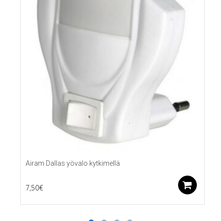
Airam Dallas yövalo kytkimellä
Lis
7,50
€