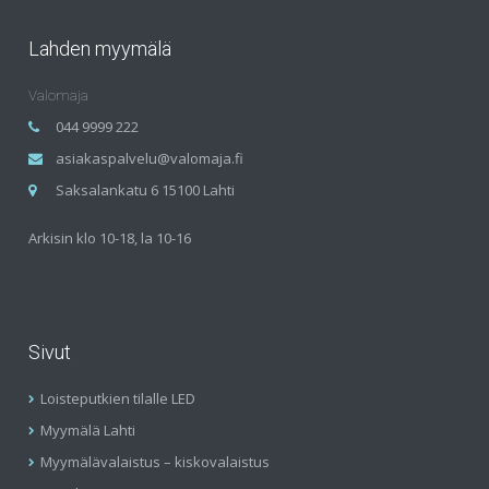
Lahden myymälä
Valomaja
044 9999 222
asiakaspalvelu@valomaja.fi
Saksalankatu 6 15100 Lahti
Arkisin klo 10-18, la 10-16
Sivut
Loisteputkien tilalle LED
Myymälä Lahti
Myymälävalaistus – kiskovalaistus