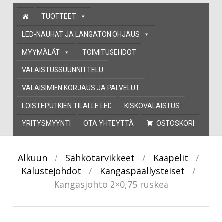
Skip
TUOTTEET
to
content
LED-NAUHAT JA LANGATON OHJAUS
MYYMÄLÄT
TOIMITUSEHDOT
VALAISTUSSUUNNITTELU
VALAISIMIEN KORJAUS JA PALVELUT
LOISTEPUTKIEN TILALLE LED
KISKOVALAISTUS
YRITYSMYYNTI
OTA YHTEYTTÄ
OSTOSKORI
Alkuun
/
Sähkötarvikkeet
/
Kaapelit
/
Kalustejohdot
/
Kangaspäällysteiset
/
Kangasjohto 2×0,75 ruskea