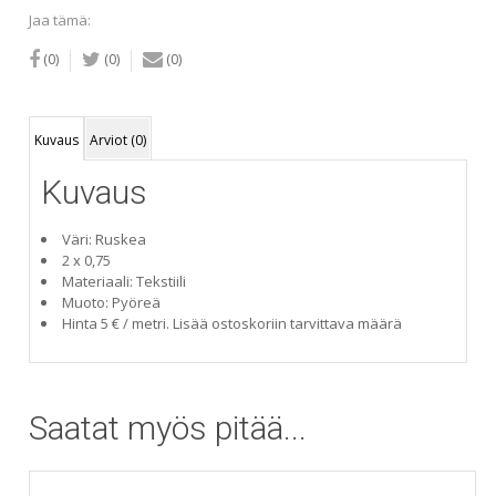
Jaa tämä:
(0)
(0)
(0)
Kuvaus
Arviot (0)
Kuvaus
Väri: Ruskea
2 x 0,75
Materiaali: Tekstiili
Muoto: Pyöreä
Hinta 5 € / metri. Lisää ostoskoriin tarvittava määrä
Saatat myös pitää...