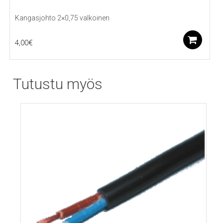
Kangasjohto 2×0,75 valkoinen
Li
4,00
€
Tutustu myös