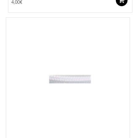
L
4,00
€