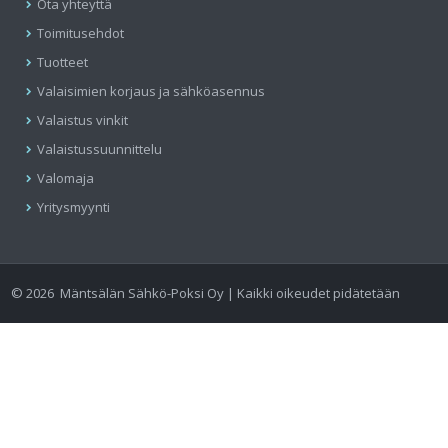
Ota yhteyttä
Toimitusehdot
Tuotteet
Valaisimien korjaus ja sähköasennus
Valaistus vinkit
Valaistussuunnittelu
Valomaja
Yritysmyynti
©
2026
Mäntsälän Sähkö-Poksi Oy | Kaikki oikeudet pidätetään