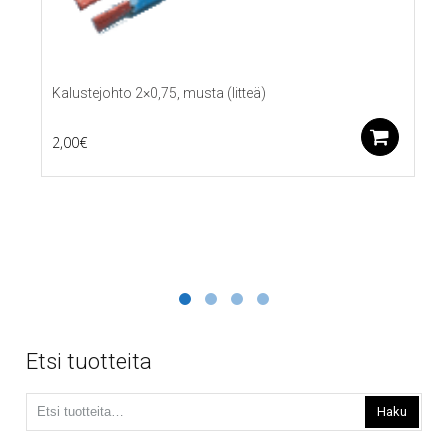
Kalustejohto 2×0,75, musta (litteä)
Lis
2,00
€
Etsi tuotteita
Etsi:
Haku