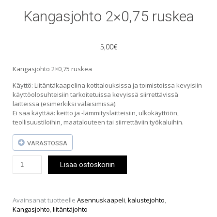
Kangasjohto 2×0,75 ruskea
5,00
€
Kangasjohto 2×0,75 ruskea
Käyttö: Liitäntäkaapelina kotitalouksissa ja toimistoissa kevyisiin
käyttöolosuhteisiin tarkoitetuissa kevyissä siirrettävissä
laitteissa (esimerkiksi valaisimissa).
Ei saa käyttää: keitto ja -lämmityslaitteisiin, ulkokäyttöön,
teollisuustiloihin, maatalouteen tai siirrettäviin työkaluihin.
VARASTOSSA
Kangasjohto
Lisää ostoskoriin
2x0,75
ruskea
määrä
Avainsanat tuotteelle
Asennuskaapeli
,
kalustejohto
,
Kangasjohto
,
liitäntäjohto