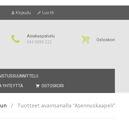
Kirjaudu
Luo tili
Asiakaspalvelu
Ostoskori
044 9999 222
AISTUSSUUNNITTELU
A YHTEYTTÄ
OSTOSKORI
uun
/
Tuotteet avainsanalla “Asennuskaapeli”