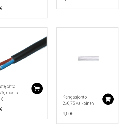
€
koriin
stejohto
Lisää ostoskoriin
75, musta
Kangasjohto
eä)
Lisää 
2×0,75 valkoinen
€
4,00
€