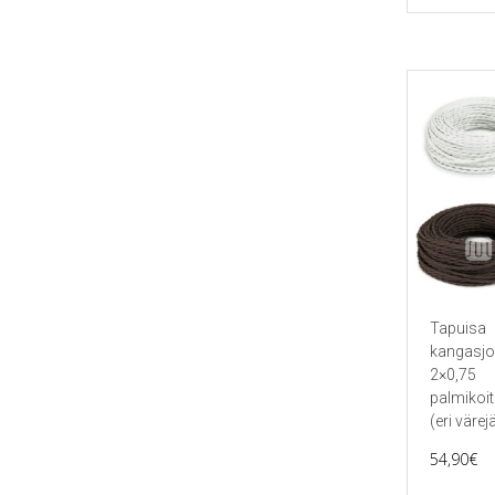
Tapuisa
kangasjo
2×0,75
palmikoi
(eri värej
54,90
€
Tällä