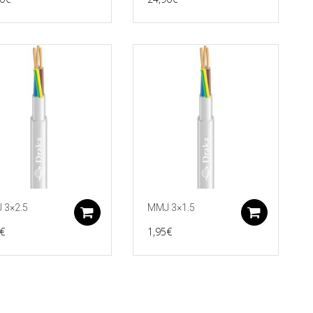
 3×2.5
MMJ 3×1.5
koriin
Lisää ostoskoriin
Lisää 
€
1,95
€