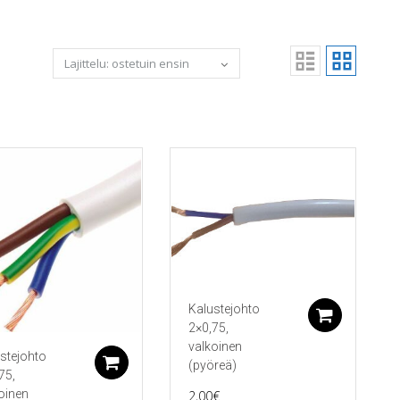
koriin
Kalustejohto
Lisää 
2×0,75,
valkoinen
stejohto
Lisää ostoskoriin
(pyöreä)
75,
oinen
2,00
€