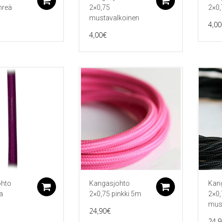
Lisää ostoskoriin
Lisää ostos
hreä
2×0,75
2×0,
mustavalkoinen
4,00
4,00
€
ohto
Kangasjohto
Kan
Lisää ostoskoriin
Lisää ostos
la
2×0,75 pinkki 5m
2×0,
mus
24,90
€
24,9