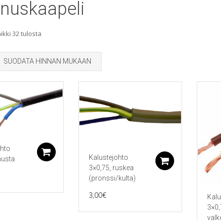
nuskaapeli
Sorted
kki 32 tulosta
by
SUODATA HINNAN MUKAAN
popularity
ohto
Lisää ostoskoriin
Kalustejohto
musta
Lisää ostos
3×0,75, ruskea
(pronssi/kulta)
3,00
€
Kalu
3×0,
valk