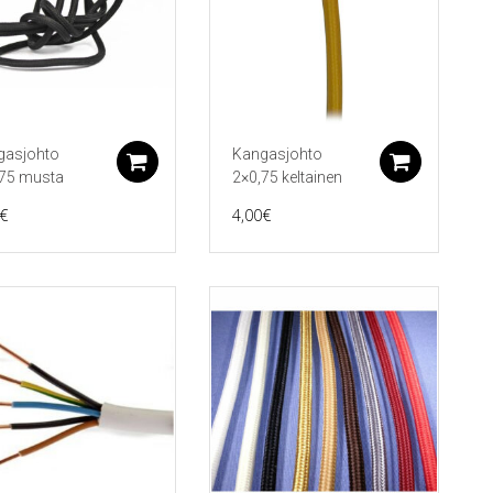
gasjohto
Kangasjohto
koriin
Lisää ostoskoriin
Lisää 
,75 musta
2×0,75 keltainen
€
4,00
€