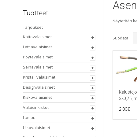
Asen
Tuotteet
Näytetään kai
Tarjoukset
Kattovalaisimet
Suodata:
Lattiavalaisimet
Pöytävalaisimet
Seinävalaisimet
Kristallivalaisimet
Designvalaisimet
Kalustej
Kiskovalaisimet
3×0,75, 
Valaisinkiskot
2,00
€
Lamput
Ulkovalaisimet