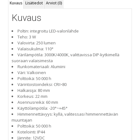
Kuvaus
Lisätiedot
Arviot (0)
Kuvaus
Poltin: integroitu LED-valonlähde
Teho: 3 W
Valovirta: 250 lumen
Valaisukulma: 110°
Värilämpötila: 3000K/4000K, valittavissa DIP-kytkimellä
suoraan valaisimesta
Runkomateriaali: Alumiini
Väri: Valkoinen
Polttoikä: 50 000 h
Värintoistoindeksi: CRI>80
Halkaisija: 80 mm
Korkeus: 22 mm
Asennusreikä: 60 mm
Käyttölämpötila: -20°~+45°
Himmennettävyys: kyllä, valitessasi himmennettävän
muuntajan
Polttoikä: 50 000 h
Kotelointi: IP44
Jännite: 12VDC