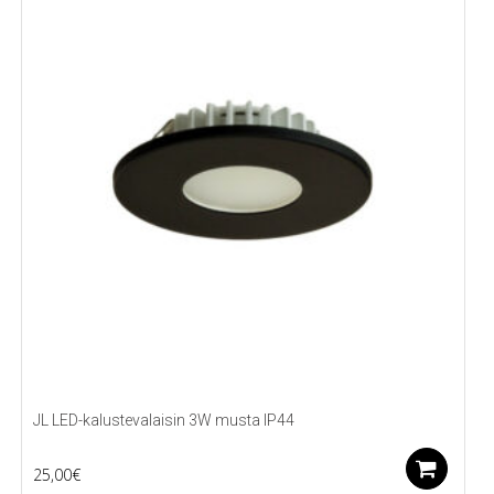
JL LED-kalustevalaisin 3W musta IP44
Li
25,00
€