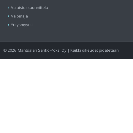
Valaistussuunnittelu
Valomaja
Yritysmyynti
©
2026
Mäntsälän Sähkö-Poksi Oy | Kaikki oikeudet pidätetään