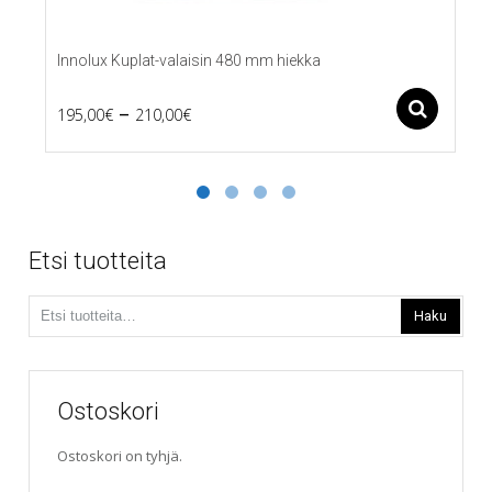
Innolux Kuplat-valaisin 480 mm hiekka
Price
–
Ase
195,00
€
210,00
€
Tällä
range:
tuotteella
195,00€
on
useampi
through
muunnelma.
210,00€
Voit
Etsi tuotteita
tehdä
valinnat
Etsi:
tuotteen
Haku
sivulla.
Ostoskori
Ostoskori on tyhjä.