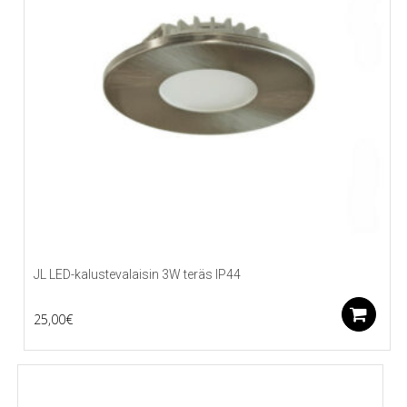
JL LED-kalustevalaisin 3W teräs IP44
L
25,00
€