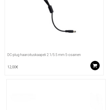
DC-plug haaroituskaapeli 2.1/5.5 mm 5-osainen
Li
12,00
€