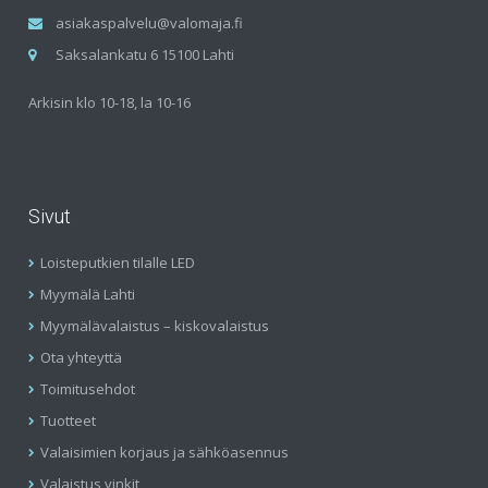
asiakaspalvelu@valomaja.fi
Saksalankatu 6 15100 Lahti
Arkisin klo 10-18, la 10-16
Sivut
Loisteputkien tilalle LED
Myymälä Lahti
Myymälävalaistus – kiskovalaistus
Ota yhteyttä
Toimitusehdot
Tuotteet
Valaisimien korjaus ja sähköasennus
Valaistus vinkit