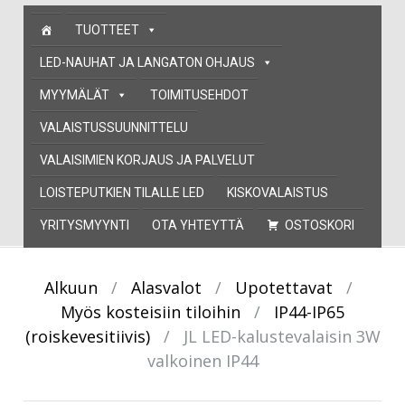
Skip
TUOTTEET
to
content
LED-NAUHAT JA LANGATON OHJAUS
MYYMÄLÄT
TOIMITUSEHDOT
VALAISTUSSUUNNITTELU
VALAISIMIEN KORJAUS JA PALVELUT
LOISTEPUTKIEN TILALLE LED
KISKOVALAISTUS
YRITYSMYYNTI
OTA YHTEYTTÄ
OSTOSKORI
Alkuun
/
Alasvalot
/
Upotettavat
/
Myös kosteisiin tiloihin
/
IP44-IP65
(roiskevesitiivis)
/
JL LED-kalustevalaisin 3W
valkoinen IP44