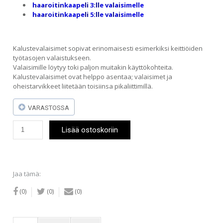
haaroitinkaapeli 3:lle valaisimelle
haaroitinkaapeli 5:lle valaisimelle
Kalustevalaisimet sopivat erinomaisesti esimerkiksi keittiöiden
työtasojen valaistukseen.
Valaisimille löytyy toki paljon muitakin käyttökohteita.
Kalustevalaisimet ovat helppo asentaa; valaisimet ja
oheistarvikkeet liitetään toisiinsa pikaliittimillä.
VARASTOSSA
JL
Lisää ostoskoriin
LED-
kalustevalaisin
3W
valkoinen
IP44
Jaa tämä:
määrä
(0)
(0)
(0)