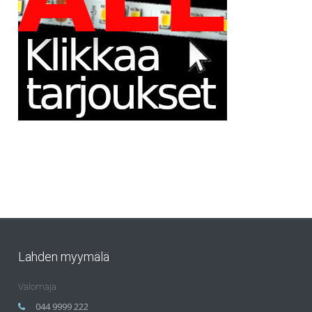
Lahden myymälä
Valomaja
044 9999 222