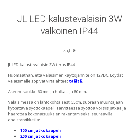
JL LED-kalustevalaisin 3W
valkoinen IP44
25,00
€
JL LED-kalustevalaisin 3W teräs IP44
Huomaathan, että valaisimen käyttöjännite on 12VDC. Löydät
valaisimelle sopivat virtalähteet
täältä
.
Asennusaukko 60 mm ja halkaisija 80 mm.
Valaisimessa on lähtökohtaisesti 55cm, suoraan muuntajaan
kytkettävä syöttökaapeli. Tarvittaessa syöttöä voi siis jatkaa ja
haarottaa kokonaisuuksien rakentamiseksi seuraavilla
oheistarvikkeilla:
100 cm jatkokaapeli
200 cm jatkokaapeli