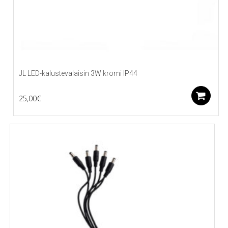
JL LED-kalustevalaisin 3W kromi IP44
L
25,00
€