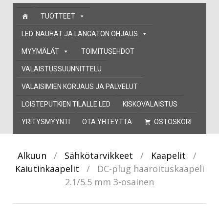
Skip
TUOTTEET
to
content
LED-NAUHAT JA LANGATON OHJAUS
MYYMÄLÄT
TOIMITUSEHDOT
VALAISTUSSUUNNITTELU
VALAISIMIEN KORJAUS JA PALVELUT
LOISTEPUTKIEN TILALLE LED
KISKOVALAISTUS
YRITYSMYYNTI
OTA YHTEYTTÄ
OSTOSKORI
Alkuun
/
Sähkötarvikkeet
/
Kaapelit
/
Kaiutinkaapelit
/
DC-plug haaroituskaapeli
2.1/5.5 mm 3-osainen