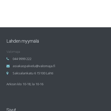
Lahden myymälä
Valomaja
044 9999 222
asiakaspalvelu@valomaja.fi
Saksalankatu 6 15100 Lahti
Arkisin klo 10-18, la 10-16
Sivut