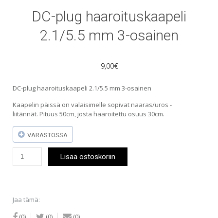
DC-plug haaroituskaapeli
2.1/5.5 mm 3-osainen
9,00
€
DC-plug haaroituskaapeli 2.1/5.5 mm 3-osainen
Kaapelin päissä on valaisimelle sopivat naaras/uros -
liitännät. Pituus 50cm, josta haaroitettu osuus 30cm.
VARASTOSSA
DC-
Lisää ostoskoriin
plug
haaroituskaapeli
2.1/5.5
mm
3-
Jaa tämä:
osainen
määrä
(0)
(0)
(0)