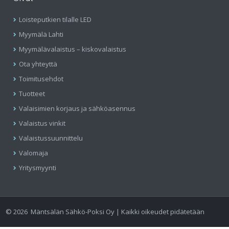
Loisteputkien tilalle LED
Myymälä Lahti
Myymälävalaistus – kiskovalaistus
Ota yhteyttä
Toimitusehdot
Tuotteet
Valaisimien korjaus ja sähköasennus
Valaistus vinkit
Valaistussuunnittelu
Valomaja
Yritysmyynti
©
2026
Mäntsälän Sähkö-Poksi Oy | Kaikki oikeudet pidätetään