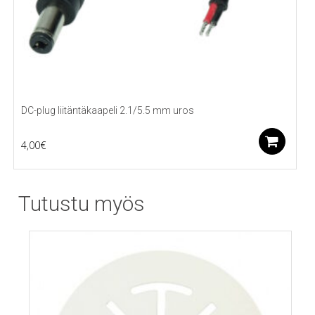
DC-plug liitäntäkaapeli 2.1/5.5 mm uros
Li
4,00
€
Tutustu myös