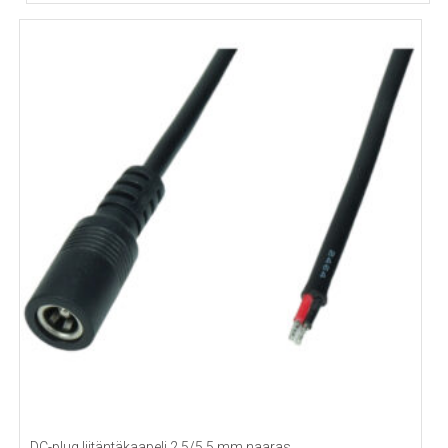
DC-plug liitäntäkaapeli 2.5/5.5 mm naaras