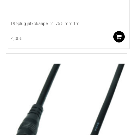
DC-plug jatkokaapeli 2.1/5.5 mm 1m
L
4,00
€