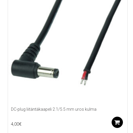
DC-plug liitäntäkaapeli 2.1/5.5 mm uros kulma
L
4,00
€