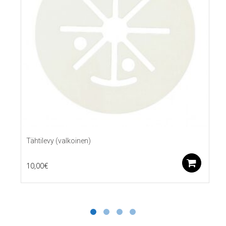
Tähtilevy (valkoinen)
Lis
10,00
€