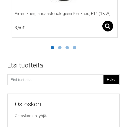
Airam Energiansäästöhalogeeni Pienkupu, E14 (18 W)
Ase
3,50
€
Etsi tuotteita
Etsi:
Haku
Ostoskori
Ostoskori on tyhjä.