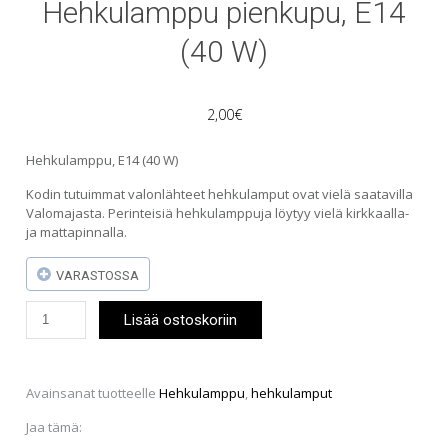
Hehkulamppu pienkupu, E14
(40 W)
2,00
€
Hehkulamppu, E14 (40 W)
Kodin tutuimmat valonlähteet hehkulamput ovat vielä saatavilla
Valomajasta. Perinteisiä hehkulamppuja löytyy vielä kirkkaalla-
ja mattapinnalla.
VARASTOSSA
Hehkulamppu
Lisää ostoskoriin
pienkupu,
E14
(40
W)
Avainsanat tuotteelle
Hehkulamppu
,
hehkulamput
määrä
Jaa tämä: