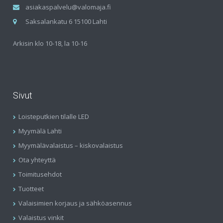
asiakaspalvelu@valomaja.fi
Saksalankatu 6 15100 Lahti
Arkisin klo 10-18, la 10-16
Sivut
Loisteputkien tilalle LED
Myymälä Lahti
Myymälävalaistus – kiskovalaistus
Ota yhteyttä
Toimitusehdot
Tuotteet
Valaisimien korjaus ja sähköasennus
Valaistus vinkit