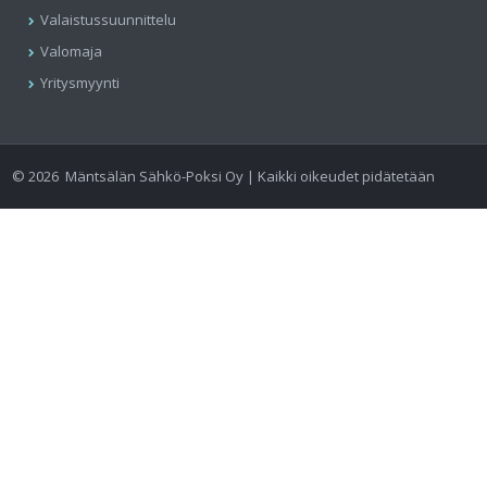
Valaistussuunnittelu
Valomaja
Yritysmyynti
©
2026
Mäntsälän Sähkö-Poksi Oy | Kaikki oikeudet pidätetään