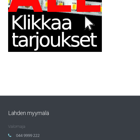
Lahden myymälä
Valomaja
044 9999 222