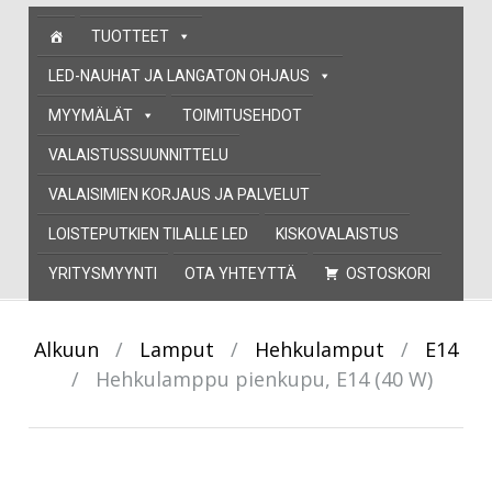
Skip
TUOTTEET
to
content
LED-NAUHAT JA LANGATON OHJAUS
MYYMÄLÄT
TOIMITUSEHDOT
VALAISTUSSUUNNITTELU
VALAISIMIEN KORJAUS JA PALVELUT
LOISTEPUTKIEN TILALLE LED
KISKOVALAISTUS
YRITYSMYYNTI
OTA YHTEYTTÄ
OSTOSKORI
Alkuun
/
Lamput
/
Hehkulamput
/
E14
/
Hehkulamppu pienkupu, E14 (40 W)