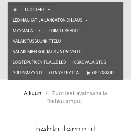
Skip
TUOTTEET
to
content
LED-NAUHAT JA LANGATON OHJAUS
MYYMÄLÄT
TOIMITUSEHDOT
VALAISTUSSUUNNITTELU
VALAISIMIEN KORJAUS JA PALVELUT
LOISTEPUTKIEN TILALLE LED
KISKOVALAISTUS
YRITYSMYYNTI
OTA YHTEYTTÄ
OSTOSKORI
Alkuun
/
Tuotteet avainsanalla
“hehkulamput”
hehkulamput