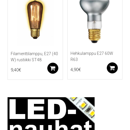
Hehkulamppu E27 60W
Filamenttilamppu, E27 (40
R63
W) rustiikki ST48
Li
Lisää ostoskoriin
4,90
€
9,40
€