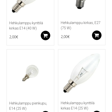
Hehkulamppu kirkas, E27
Hehkulamppu kynttilä
(75 W)
kirkas E14 (40 W)
Li
Lisää ostoskoriin
2,00
€
2,00
€
Hehkulamppu kynttilä
Hehkulamppu pienkupu,
kirkas E14 (25 W)
E14 (25 W)