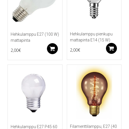
Hehkulamppu pienkupu
Hehkulamppu E27 (100 W)
mattapinta E14 (15 W)
mattapinta
Li
Lisää ostoskoriin
2,00
€
2,00
€
Filamenttilamppu, E27 (40
Hehkulamppu E27 P45 60