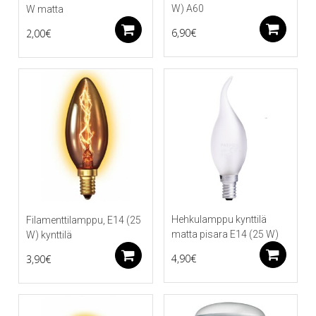
W) A60
W matta
Li
Lisää ostoskoriin
6,90
€
2,00
€
Hehkulamppu kynttilä
Filamenttilamppu, E14 (25
matta pisara E14 (25 W)
W) kynttilä
Li
Lisää ostoskoriin
4,90
€
3,90
€