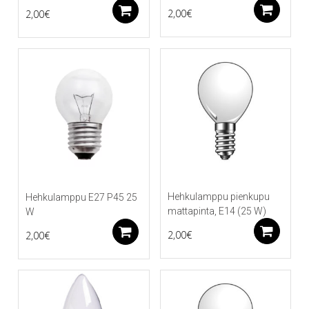
Li
Lisää ostoskoriin
2,00
€
2,00
€
Hehkulamppu pienkupu
Hehkulamppu E27 P45 25
mattapinta, E14 (25 W)
W
Li
Lisää ostoskoriin
2,00
€
2,00
€