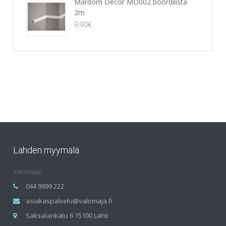
Mardom Decor MD002 boordilista
2m
9,90
€
Lahden myymälä
Valomaja
044 9999 222
asiakaspalvelu@valomaja.fi
Saksalankatu 6 15100 Lahti