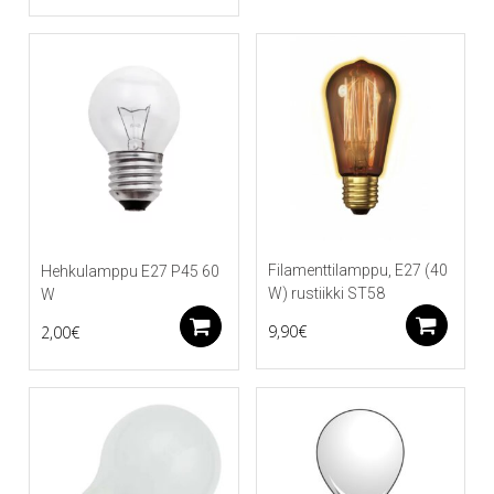
Filamenttilamppu, E27 (40
Hehkulamppu E27 P45 60
W) rustiikki ST58
W
Li
Lisää ostoskoriin
9,90
€
2,00
€