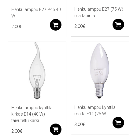
Hehkulamppu E27 (75 W)
Hehkulamppu E27 P45 40
mattapinta
W
Li
Lisää ostoskoriin
2,00
€
2,00
€
Hehkulamppu kynttilä
Hehkulamppu kynttilä
matta E14 (25 W)
kirkas E14 (40 W)
taivutettu kärki
Li
3,00
€
Lisää ostoskoriin
2,00
€