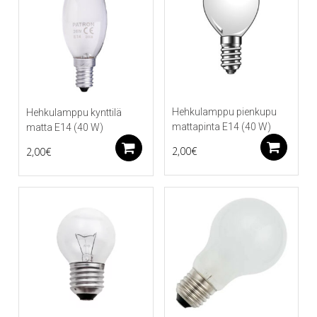
Hehkulamppu pienkupu
Hehkulamppu kynttilä
mattapinta E14 (40 W)
matta E14 (40 W)
Li
Lisää ostoskoriin
2,00
€
2,00
€