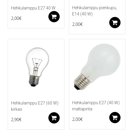
Hehkulamppu pienkupu,
Hehkulamppu E27 40 W
E14 (40 W)
Lisää ostoskoriin
2,00
€
Li
2,00
€
Hehkulamppu E27 (40 W)
Hehkulamppu E27 (60 W)
mattapinta
kirkas
Li
Lisää ostoskoriin
2,00
€
2,90
€