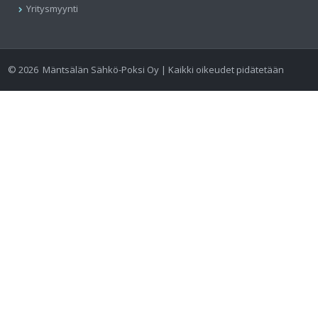
Yritysmyynti
©
2026
Mäntsälän Sähkö-Poksi Oy | Kaikki oikeudet pidätetään