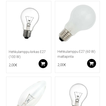
Hehkulamppu E27 (60 W)
Hehkulamppu kirkas E27
mattapinta
(100 W)
Li
Lisää ostoskoriin
2,00
€
2,00
€