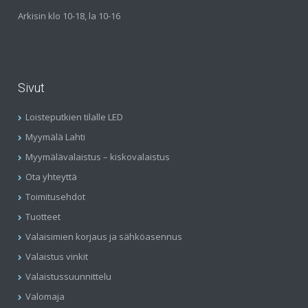
Arkisin klo 10-18, la 10-16
Sivut
Loisteputkien tilalle LED
Myymälä Lahti
Myymälävalaistus – kiskovalaistus
Ota yhteyttä
Toimitusehdot
Tuotteet
Valaisimien korjaus ja sähköasennus
Valaistus vinkit
Valaistussuunnittelu
Valomaja