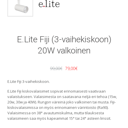
E.Lite Fiji (3-vaihekiskoon)
20W valkoinen
Alkuperäinen
Nykyinen
99,00
€
79,00
€
hinta
hinta
E.Lite Fiji 3-vaihekiskoon.
oli:
on:
E.Lite Fiji kiskovalaisimet sopivat erinomaisesti vaativaan
valaistukseen. Valaisimesta on saatavana neljä eri tehoa (15w,
99,00€.
79,00€.
20w, 30w ja 40W). Rungon väreinä joko valkoinen tai musta. Fiji-
kiskovalaisimissa on myös erinomainen värintoisto (Ra90).
Valaisimessa on 38° avautumiskulma, mutta tilauksesta
valaisimeen saa myös kapeammat 15° tai 24° asteen linssit.