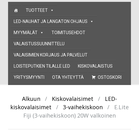
Skip
TUOTTEET
to
content
LED-NAUHAT JA LANGATON OHJAUS
MYYMÄLÄT
TOIMITUSEHDOT
VALAISTUSSUUNNITTELU
VALAISIMIEN KORJAUS JA PALVELUT
LOISTEPUTKIEN TILALLE LED
KISKOVALAISTUS
YRITYSMYYNTI
OTA YHTEYTTÄ
OSTOSKORI
Alkuun
/
Kiskovalaisimet
/
LED-
kiskovalaisimet
/
3-vaihekiskoon
/
E.Lite
Fiji (3-vaihekiskoon) 20W valkoinen