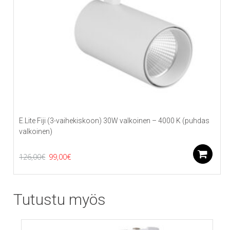
E.Lite Fiji (3-vaihekiskoon) 30W valkoinen – 4000 K (puhdas
valkoinen)
Alkuperäinen
Nykyinen
B
126,00
€
99,00
€
hinta
hinta
oli:
on:
Tutustu myös
126,00€.
99,00€.