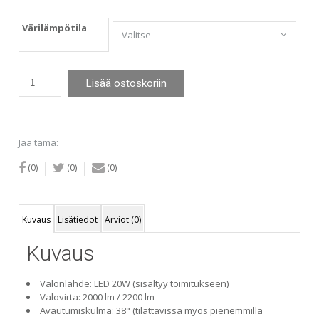
Värilämpötila
E.Lite
Lisää ostoskoriin
Fiji
(3-
vaihekiskoon)
20W
Jaa tämä:
valkoinen
määrä
(0)
(0)
(0)
Kuvaus
Lisätiedot
Arviot (0)
Kuvaus
Valonlähde: LED 20W (sisältyy toimitukseen)
Valovirta: 2000 lm / 2200 lm
Avautumiskulma: 38° (tilattavissa myös pienemmillä