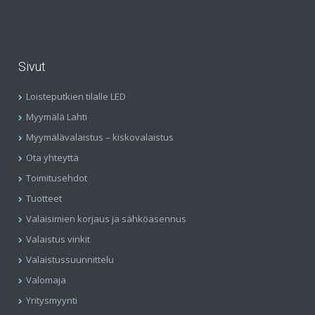
Sivut
Loisteputkien tilalle LED
Myymälä Lahti
Myymälävalaistus – kiskovalaistus
Ota yhteyttä
Toimitusehdot
Tuotteet
Valaisimien korjaus ja sähköasennus
Valaistus vinkit
Valaistussuunnittelu
Valomaja
Yritysmyynti