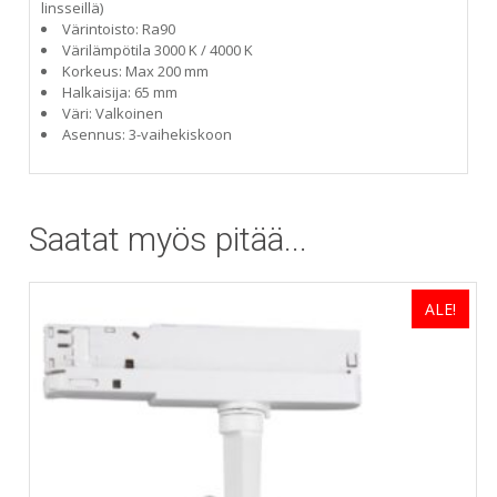
linsseillä)
Värintoisto: Ra90
Värilämpötila 3000 K / 4000 K
Korkeus: Max 200 mm
Halkaisija: 65 mm
Väri: Valkoinen
Asennus: 3-vaihekiskoon
Saatat myös pitää...
ALE!