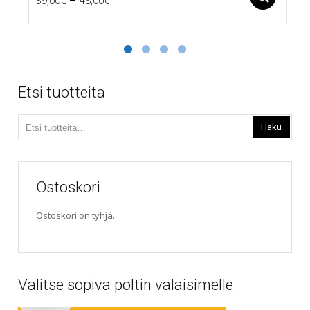
39,00
€
48,00
€
Tällä
range:
tuotteella
39,00€
on
useampi
through
muunnelma.
48,00€
Voit
Etsi tuotteita
tehdä
valinnat
Etsi:
tuotteen
Haku
sivulla.
Ostoskori
Ostoskori on tyhjä.
Valitse sopiva poltin valaisimelle: