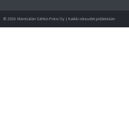
©
2026
Mäntsälän Sähkö-Poksi Oy | Kaikki oikeudet pidätetään