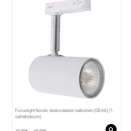
Focuslight Nordic -kiskovalaisin valkoinen (GB-66) (1-
vaihekiskoon)
Price
–
Ase