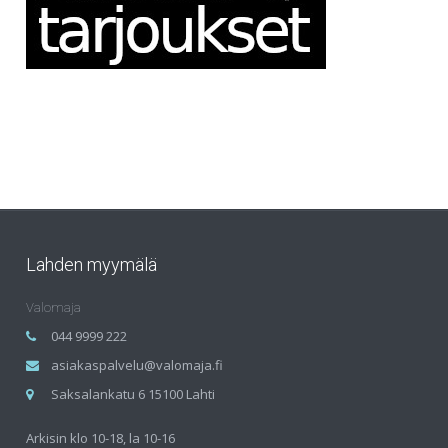
Lahden myymälä
Valomaja
044 9999 222
asiakaspalvelu@valomaja.fi
Saksalankatu 6 15100 Lahti
Arkisin klo 10-18, la 10-16