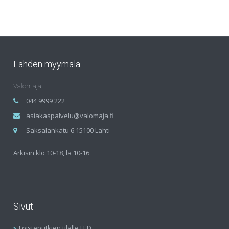
Lahden myymälä
Valomaja
044 9999 222
asiakaspalvelu@valomaja.fi
Saksalankatu 6 15100 Lahti
Arkisin klo 10-18, la 10-16
Sivut
Loisteputkien tilalle LED