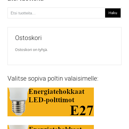
valinnat
Etsi:
tuotteen
Haku
sivulla.
Ostoskori
Ostoskori on tyhjä.
Valitse sopiva poltin valaisimelle: