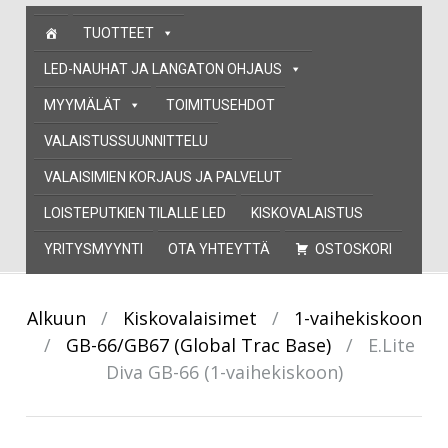
Skip
TUOTTEET
to
content
LED-NAUHAT JA LANGATON OHJAUS
MYYMÄLÄT
TOIMITUSEHDOT
VALAISTUSSUUNNITTELU
VALAISIMIEN KORJAUS JA PALVELUT
LOISTEPUTKIEN TILALLE LED
KISKOVALAISTUS
YRITYSMYYNTI
OTA YHTEYTTÄ
OSTOSKORI
Alkuun
/
Kiskovalaisimet
/
1-vaihekiskoon
/
GB-66/GB67 (Global Trac Base)
/
E.Lite
Diva GB-66 (1-vaihekiskoon)