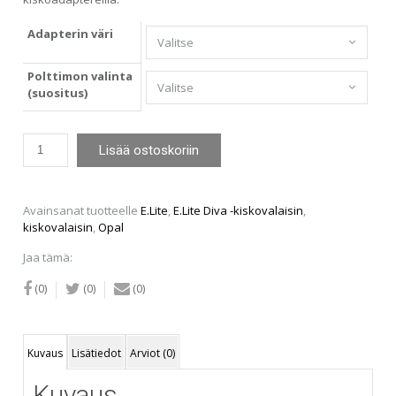
through
Adapterin väri
58,00€
Polttimon valinta
(suositus)
E.Lite
Lisää ostoskoriin
Diva
GB-
66
(1-
Avainsanat tuotteelle
E.Lite
,
E.Lite Diva -kiskovalaisin
,
vaihekiskoon)
kiskovalaisin
,
Opal
määrä
Jaa tämä:
(0)
(0)
(0)
Kuvaus
Lisätiedot
Arviot (0)
Kuvaus