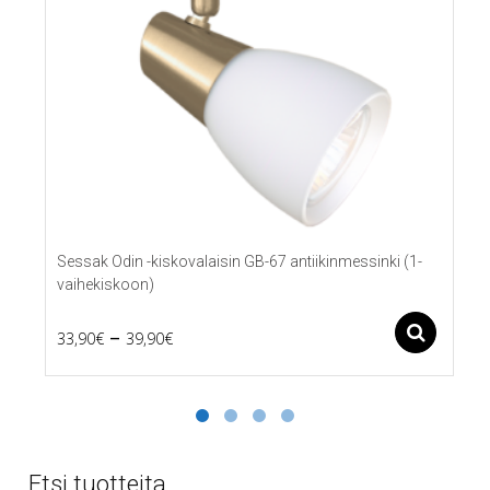
Sessak Odin -kiskovalaisin GB-67 antiikinmessinki (1-
vaihekiskoon)
Price
–
Ase
33,90
€
39,90
€
Tällä
range:
tuotteella
33,90€
on
useampi
through
muunnelma.
39,90€
Voit
Etsi tuotteita
tehdä