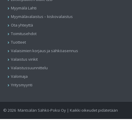
Myymälä Lahti
Myymälävalaistus – kiskovalaistus
Ota yhteyttä
Toimitusehdot
Tuotteet
Valaisimien korjaus ja sähköasennus
Valaistus vinkit
Valaistussuunnittelu
Valomaja
Yritysmyynti
©
2026
Mäntsälän Sähkö-Poksi Oy | Kaikki oikeudet pidätetään