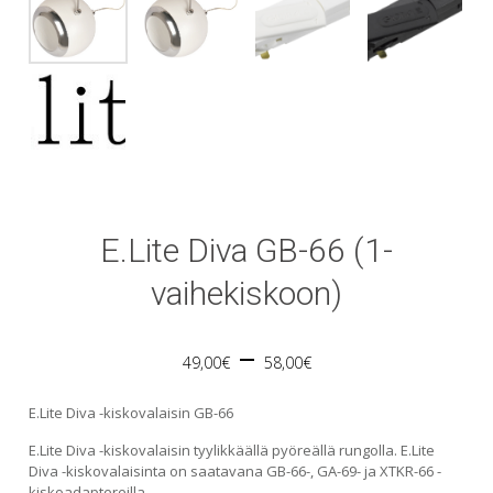
E.Lite Diva GB-66 (1-
vaihekiskoon)
Price
–
49,00
€
58,00
€
range:
E.Lite Diva -kiskovalaisin GB-66
49,00€
E.Lite Diva -kiskovalaisin tyylikkäällä pyöreällä rungolla. E.Lite
Diva -kiskovalaisinta on saatavana GB-66-, GA-69- ja XTKR-66 -
kiskoadaptereilla.