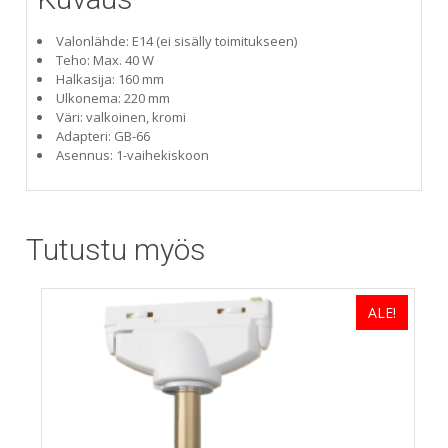
Valonlähde: E14 (ei sisälly toimitukseen)
Teho: Max. 40 W
Halkasija: 160 mm
Ulkonema: 220 mm
Väri: valkoinen, kromi
Adapteri: GB-66
Asennus: 1-vaihekiskoon
Tutustu myös
ALE!