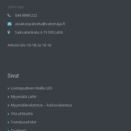
Valomaja
044 9999 222
asiakaspalvelu@valomaja.fi
Saksalankatu 6 15100 Lahti
Arkisin klo 10-18, la 10-16
Sivut
Loisteputkien tilalle LED
Myymälä Lahti
Myymälävalaistus – kiskovalaistus
Ota yhteyttä
Toimitusehdot
Tuotteet