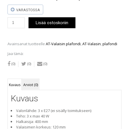
VARASTOSSA
AT-
Lisää ostoskoriin
Valaisin
plafondi
(40
cm)
Avainsanat tuotteelle
AT-Valaisin plafondi
,
AT-Valasin
,
plafondi
(vaalea
puu)
Jaa tämä:
määrä
(0)
(0)
(0)
Kuvaus
Arviot (0)
Kuvaus
Valonlähde: 3 x E27 (ei sisälly toimitukseen)
Teho: 3 x max 40 W
Halkaisija: 400 mm
Valaisimen korkeus: 120 mm