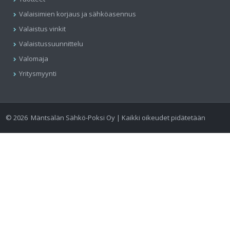
Valaisimien korjaus ja sähköasennus
Valaistus vinkit
Valaistussuunnittelu
Valomaja
Yritysmyynti
©
2026
Mäntsälän Sähkö-Poksi Oy | Kaikki oikeudet pidätetään