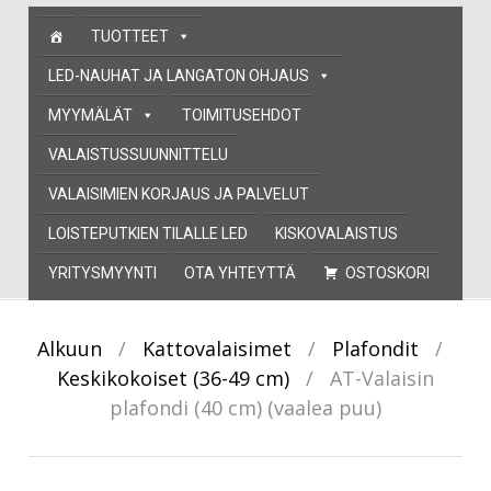
Skip
TUOTTEET
to
content
LED-NAUHAT JA LANGATON OHJAUS
MYYMÄLÄT
TOIMITUSEHDOT
VALAISTUSSUUNNITTELU
VALAISIMIEN KORJAUS JA PALVELUT
LOISTEPUTKIEN TILALLE LED
KISKOVALAISTUS
YRITYSMYYNTI
OTA YHTEYTTÄ
OSTOSKORI
Alkuun
/
Kattovalaisimet
/
Plafondit
/
Keskikokoiset (36-49 cm)
/
AT-Valaisin
plafondi (40 cm) (vaalea puu)