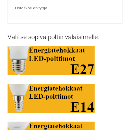
Ostoskori on tyhjä.
Valitse sopiva poltin valaisimelle: