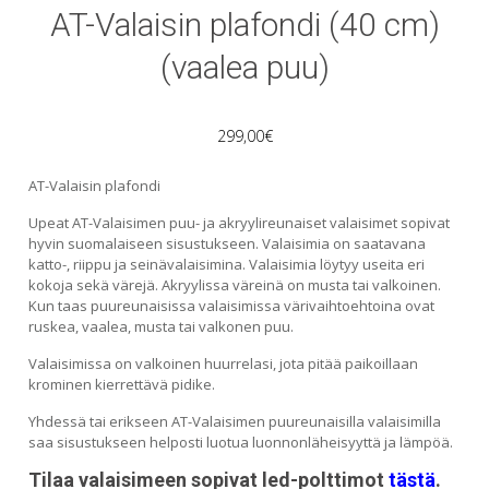
AT-Valaisin plafondi (40 cm)
(vaalea puu)
299,00
€
AT-Valaisin plafondi
Upeat AT-Valaisimen puu- ja akryylireunaiset valaisimet sopivat
hyvin suomalaiseen sisustukseen. Valaisimia on saatavana
katto-, riippu ja seinävalaisimina. Valaisimia löytyy useita eri
kokoja sekä värejä. Akryylissa väreinä on musta tai valkoinen.
Kun taas puureunaisissa valaisimissa värivaihtoehtoina ovat
ruskea, vaalea, musta tai valkonen puu.
Valaisimissa on valkoinen huurrelasi, jota pitää paikoillaan
krominen kierrettävä pidike.
Yhdessä tai erikseen AT-Valaisimen puureunaisilla valaisimilla
saa sisustukseen helposti luotua luonnonläheisyyttä ja lämpöä.
Tilaa valaisimeen sopivat led-polttimot
tästä
.