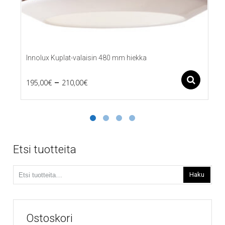
Innolux Kuplat-valaisin 480 mm hiekka
Price
–
Ase
195,00
€
210,00
€
Tällä
range:
tuotteella
195,00€
on
useampi
through
muunnelma.
210,00€
Voit
Etsi tuotteita
tehdä
valinnat
Etsi:
tuotteen
Haku
sivulla.
Ostoskori