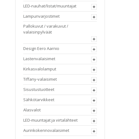
LED-nauhat/listat/muuntajat
Lampunvarjostimet
Pallokuvut / varakuvut /
valaisinpylväät
Design Eero Aarnio
Lastenvalaisimet
Kirkasvalolamput
Tiffany-valaisimet
Sisustustuotteet
Sähkötarvikkeet
Alasvalot
LED-muuntajat ja virtalähteet
Aurinkokennovalaisimet