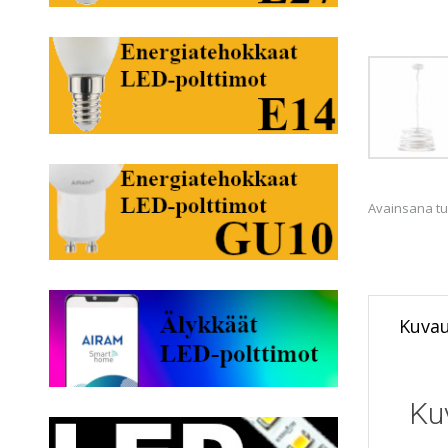
Avainsana tu
Kuva
Ku