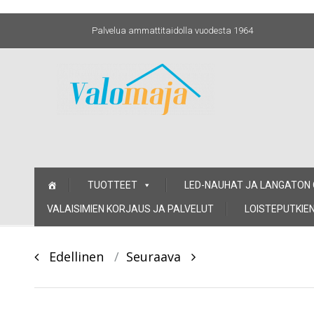
Palvelua ammattitaidolla vuodesta 1964
Skip
TUOTTEET
LED-NAUHAT JA LANGATON
to
content
VALAISIMIEN KORJAUS JA PALVELUT
LOISTEPUTKIEN
Post
Edellinen
Seuraava
navigation