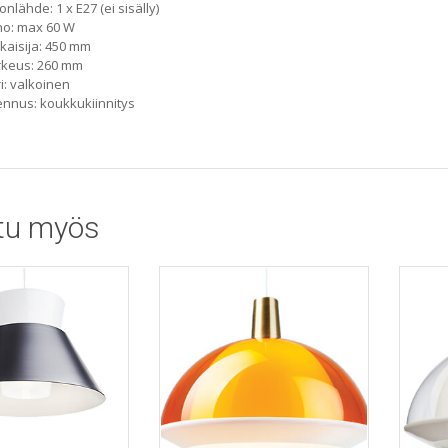
onlähde: 1 x E27 (ei sisälly)
ho: max 60 W
kaisija: 450 mm
rkeus: 260 mm
i: valkoinen
nnus: koukkukiinnitys
tu myös