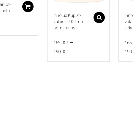
artiot-
Lisää ostoskoriin
musta
Innolux Kuplat-
Inno
Asetukset
valaisin 400 mm
vala
pomeranssi
kirk
–
165,00
€
165
Price
190,00
€
190
Tällä
Tällä
range:
tuotteella
tuott
165,00€
on
on
useampi
use
through
muunnelma.
muu
190,00€
Voit
Voit
tehdä
tehd
valinnat
vali
tuotteen
tuot
sivulla.
sivul