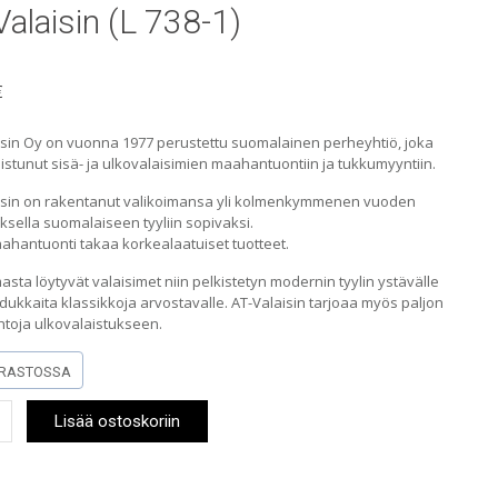
Valaisin (L 738-1)
€
isin Oy on vuonna 1977 perustettu suomalainen perheyhtiö, joka
istunut sisä- ja ulkovalaisimien maahantuontiin ja tukkumyyntiin.
isin on rakentanut valikoimansa yli kolmenkymmenen vuoden
sella suomalaiseen tyyliin sopivaksi.
hantuonti takaa korkealaatuiset tuotteet.
asta löytyvät valaisimet niin pelkistetyn modernin tyylin ystävälle
dukkaita klassikkoja arvostavalle. AT-Valaisin tarjoaa myös paljon
htoja ulkovalaistukseen.
RASTOSSA
Lisää ostoskoriin
n