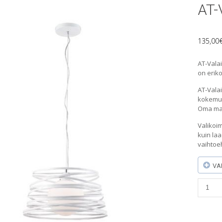
AT-
135,00
AT-Vala
on eriko
AT-Vala
kokemuk
Oma maa
Valikoim
kuin laa
vaihtoe
VA
AT-
Valaisi
(L
738-
1)