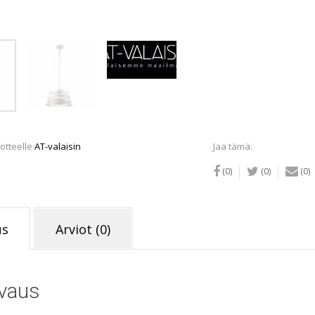
määrä
otteelle
AT-valaisin
Jaa tämä:
(0)
(0)
(0)
us
Arviot (0)
vaus