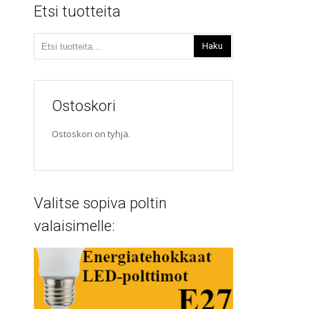
Etsi tuotteita
Etsi:
Haku
Ostoskori
Ostoskori on tyhjä.
Valitse sopiva poltin
valaisimelle: