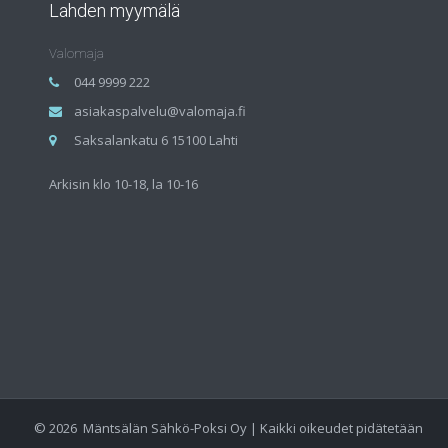
Lahden myymälä
Valomaja
044 9999 222
asiakaspalvelu@valomaja.fi
Saksalankatu 6 15100 Lahti
Arkisin klo 10-18, la 10-16
©
2026
Mäntsälän Sähkö-Poksi Oy | Kaikki oikeudet pidätetään