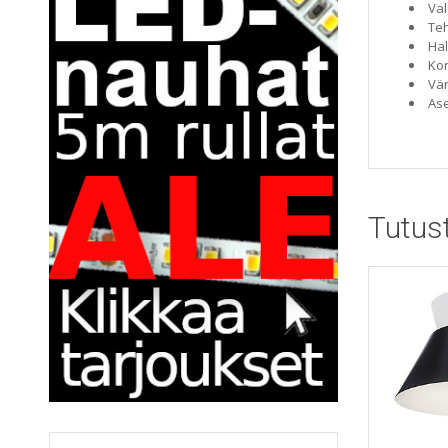
Val
Te
Hal
Ko
Vär
Ase
Tutus