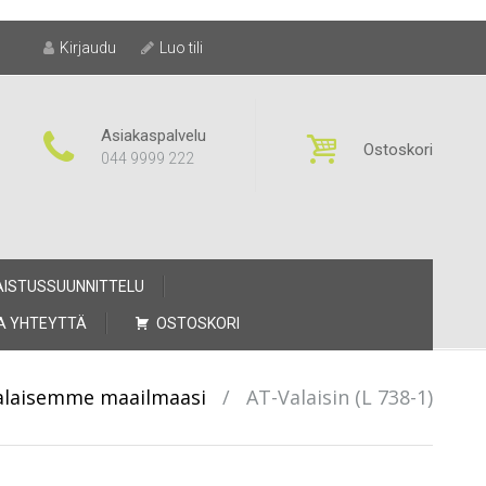
Kirjaudu
Luo tili
Asiakaspalvelu
Ostoskori
044 9999 222
AISTUSSUUNNITTELU
A YHTEYTTÄ
OSTOSKORI
Valaisemme maailmaasi
/
AT-Valaisin (L 738-1)