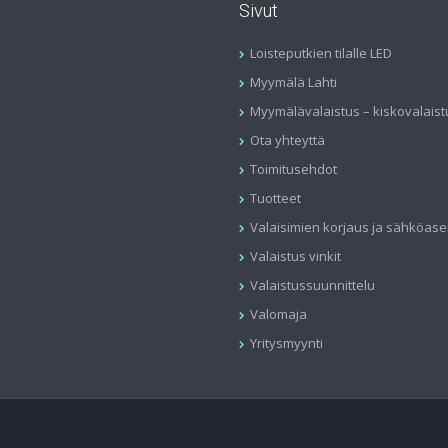
Sivut
Loisteputkien tilalle LED
Myymälä Lahti
Myymälävalaistus – kiskovalaist
Ota yhteyttä
Toimitusehdot
Tuotteet
Valaisimien korjaus ja sähköas
Valaistus vinkit
Valaistussuunnittelu
Valomaja
Yritysmyynti