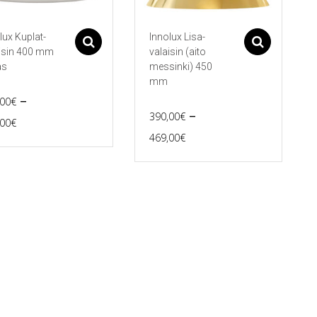
lux Kuplat-
Innolux Lisa-
Asetukset
Asetu
isin 400 mm
valaisin (aito
as
messinki) 450
mm
–
,00
€
–
390,00
€
Price
,00
€
Price
469,00
€
range:
eella
Tällä
range:
165,00€
tuotteella
390,00€
ampi
on
through
nnelma.
useampi
through
190,00€
muunnelma.
469,00€
ä
Voit
nnat
tehdä
teen
valinnat
la.
tuotteen
sivulla.