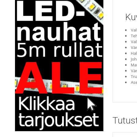
Ku
Val
Teh
Val
Vär
Hal
Joh
Mat
Vär
Tr
Ase
Tutus