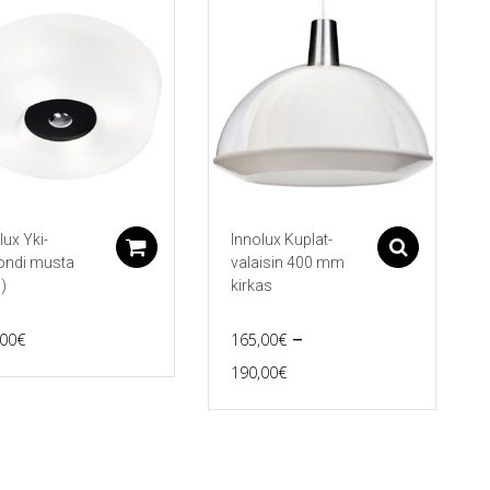
lux Yki-
Innolux Kuplat-
Lisää ostoskoriin
Asetu
ondi musta
valaisin 400 mm
)
kirkas
–
,00
€
165,00
€
Price
190,00
€
Tällä
range:
tuotteella
165,00€
on
useampi
through
muunnelma.