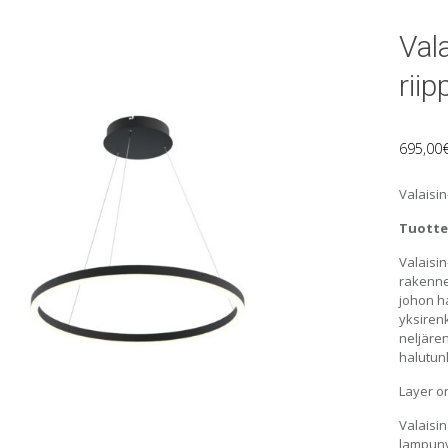
Val
rii
695,00
Valaisin
Tuottee
Valaisi
rakenne 
johon ha
yksirenk
neljäre
halutunl
Layer o
Valaisi
lampunv