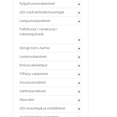
Kylpyhuonevalaisimet
LED-nauhat/listat/muuntajat
Lampunvarjostimet
Pallokuvut / varakuvut /
valaisinpylväät
Design Eero Aarnio
Lastenvalaisimet
Kirkasvalolamput
Tiffany-valaisimet
Sisustustuotteet
Sähkötarvikkeet
Alasvalot
LED-muuntajat ja virtalähteet
Aurinkokennovalaisimet