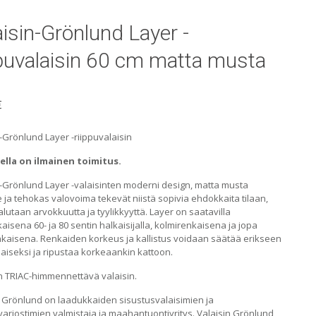
aisin-Grönlund Layer -
ppuvalaisin 60 cm matta musta
€
-Grönlund Layer -riippuvalaisin
lla on ilmainen toimitus.
n-Grönlund Layer -valaisinten moderni design, matta musta
ja tehokas valovoima tekevät niistä sopivia ehdokkaita tilaan,
lutaan arvokkuutta ja tyylikkyyttä. Layer on saatavilla
aisena 60- ja 80 sentin halkaisijalla, kolmirenkaisena ja jopa
nkaisena. Renkaiden korkeus ja kallistus voidaan säätää erikseen
aiseksi ja ripustaa korkeaankin kattoon.
n TRIAC-himmennettävä valaisin.
n Grönlund on laadukkaiden sisustusvalaisimien ja
arjostimien valmistaja ja maahantuontiyritys. Valaisin Grönlund