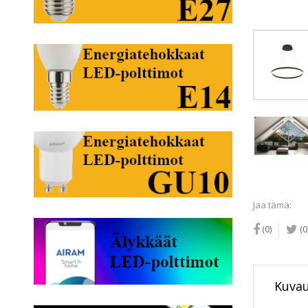
Jaa tämä:
(0)
(0
Kuva