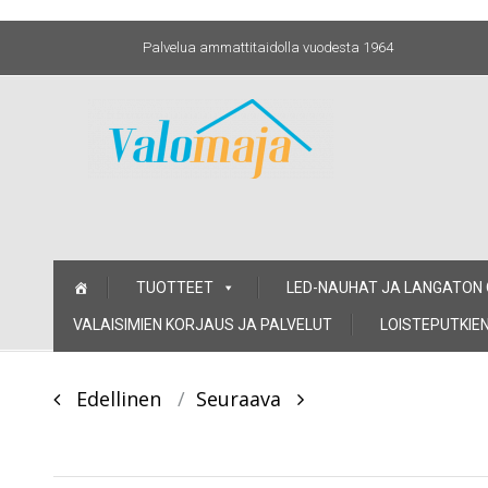
Palvelua ammattitaidolla vuodesta 1964
Skip
TUOTTEET
LED-NAUHAT JA LANGATON
to
content
VALAISIMIEN KORJAUS JA PALVELUT
LOISTEPUTKIEN
Post
Edellinen
Seuraava
navigation