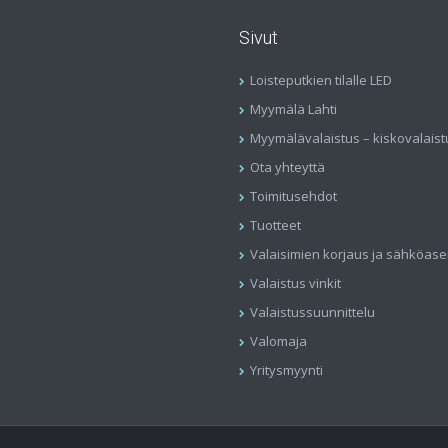
Sivut
Loisteputkien tilalle LED
Myymälä Lahti
Myymälävalaistus – kiskovalaist
Ota yhteyttä
Toimitusehdot
Tuotteet
Valaisimien korjaus ja sähköas
Valaistus vinkit
Valaistussuunnittelu
Valomaja
Yritysmyynti