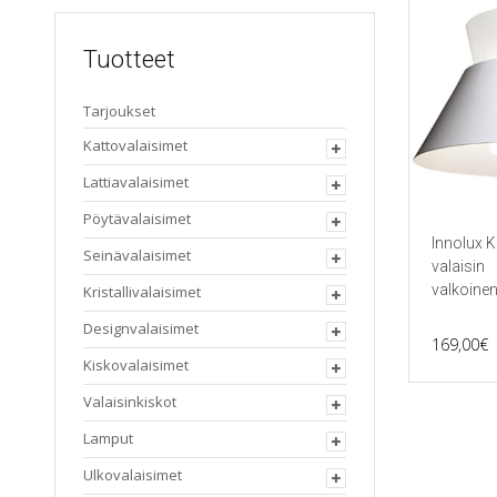
Tuotteet
Tarjoukset
Kattovalaisimet
Lattiavalaisimet
Pöytävalaisimet
Innolux K
Seinävalaisimet
valaisin
valkoine
Kristallivalaisimet
Designvalaisimet
169,00
€
Kiskovalaisimet
Valaisinkiskot
Lamput
Ulkovalaisimet