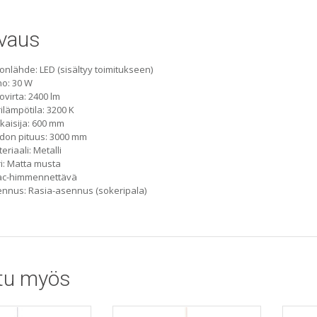
vaus
onlähde: LED (sisältyy toimitukseen)
o: 30 W
ovirta: 2400 lm
ilämpötila: 3200 K
kaisija: 600 mm
don pituus: 3000 mm
eriaali: Metalli
i: Matta musta
iac-himmennettävä
nnus: Rasia-asennus (sokeripala)
tu myös