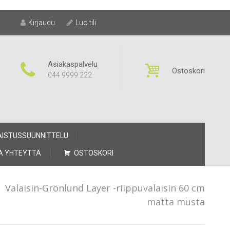
Kirjaudu
Luo tili
Asiakaspalvelu
Ostoskori
044 9999 222
AISTUSSUUNNITTELU
A YHTEYTTÄ
OSTOSKORI
/
Valaisin-Grönlund Layer -riippuvalaisin 60 cm
matta musta