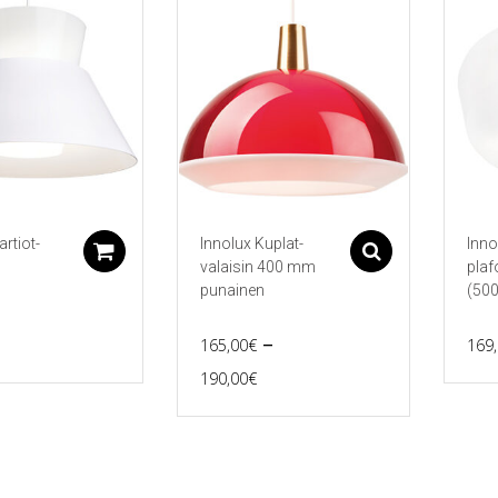
artiot-
Innolux Kuplat-
Inno
Lisää ostoskoriin
Asetukset
valaisin 400 mm
plaf
n
punainen
(500
–
165,00
€
169
Price
190,00
€
Tällä
range:
tuotteella
165,00€
on
useampi
through
muunnelma.