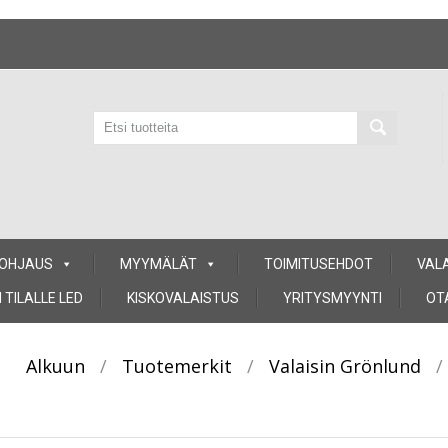
 OHJAUS
MYYMÄLÄT
TOIMITUSEHDOT
VAL
 TILALLE LED
KISKOVALAISTUS
YRITYSMYYNTI
OT
Alkuun
/
Tuotemerkit
/
Valaisin Grönlund