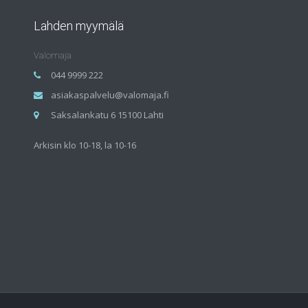
Lahden myymälä
Valomaja
044 9999 222
asiakaspalvelu@valomaja.fi
Saksalankatu 6 15100 Lahti
Arkisin klo 10-18, la 10-16