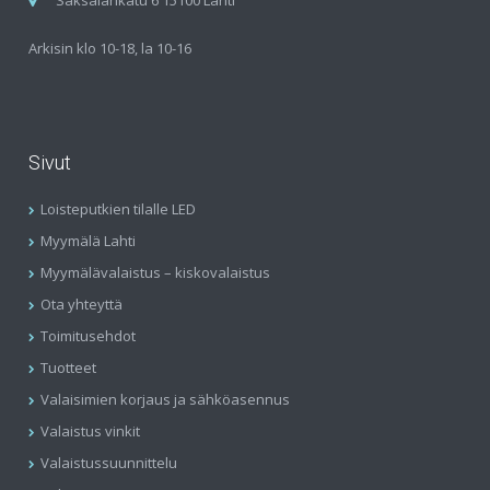
Saksalankatu 6 15100 Lahti
Arkisin klo 10-18, la 10-16
Sivut
Loisteputkien tilalle LED
Myymälä Lahti
Myymälävalaistus – kiskovalaistus
Ota yhteyttä
Toimitusehdot
Tuotteet
Valaisimien korjaus ja sähköasennus
Valaistus vinkit
Valaistussuunnittelu