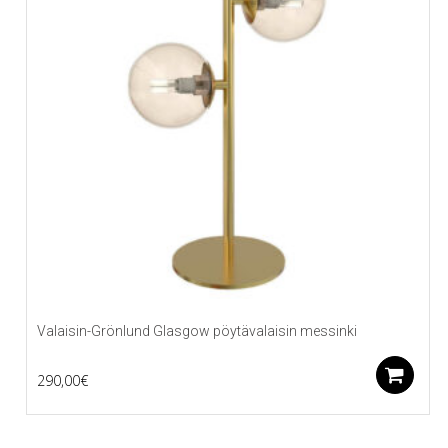
Valaisin-Grönlund Glasgow pöytävalaisin messinki
L
290,00
€