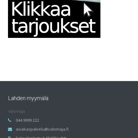
Lahden myymälä
Valomaja
044 9999 222
asiakaspalvelu@valomaja.fi