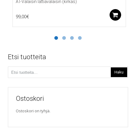
AT-Valaisin lattiavalaisin (kirkas)
Lis
99,00
€
Etsi tuotteita
Etsi:
Haku
Ostoskori
Ostoskori on tyhjä.