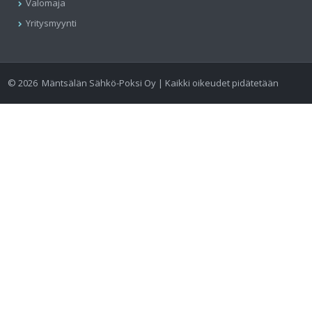
Valomaja
Yritysmyynti
©
2026
Mäntsälän Sähkö-Poksi Oy | Kaikki oikeudet pidätetään