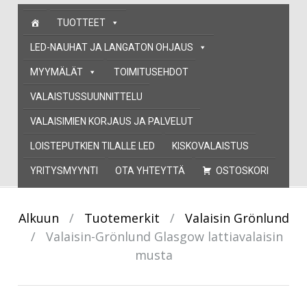
Skip
TUOTTEET
to
content
LED-NAUHAT JA LANGATON OHJAUS
MYYMÄLÄT
TOIMITUSEHDOT
VALAISTUSSUUNNITTELU
VALAISIMIEN KORJAUS JA PALVELUT
LOISTEPUTKIEN TILALLE LED
KISKOVALAISTUS
YRITYSMYYNTI
OTA YHTEYTTÄ
OSTOSKORI
Alkuun
/
Tuotemerkit
/
Valaisin Grönlund
/
Valaisin-Grönlund Glasgow lattiavalaisin
musta