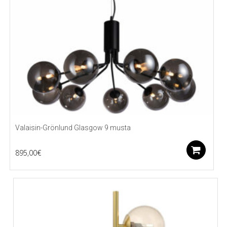
Valaisin-Grönlund Glasgow 9 musta
Li
895,00
€