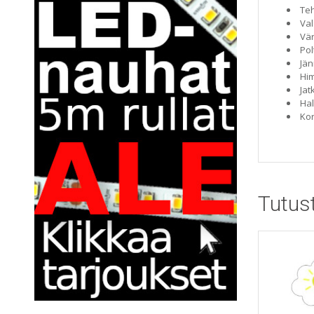
Teh
Val
Vär
Pol
Jän
Him
Jat
Hal
Ko
Tutus