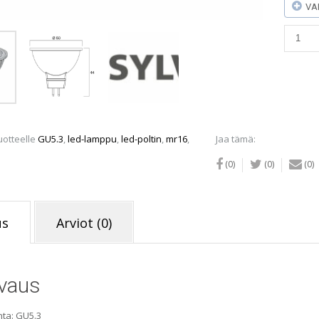
VA
Sylvani
LED
Superi
Retro
MR16
4,3W
3000K
määrä
uotteelle
GU5.3
,
led-lamppu
,
led-poltin
,
mr16
,
Jaa tämä:
(0)
(0)
(0)
us
Arviot (0)
vaus
ta: GU5.3