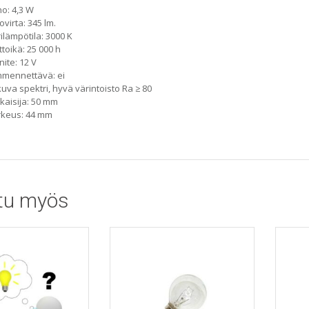
o: 4,3 W
ovirta: 345 lm.
ilämpötila: 3000 K
ttoikä: 25 000 h
nite: 12 V
mennettävä: ei
kuva spektri, hyvä värintoisto Ra ≥ 80
kaisija: 50 mm
rkeus: 44 mm
tu myös