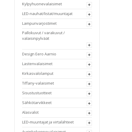
Kylpyhuonevalaisimet
LED-nauhat/listat/muuntajat
Lampunvarjostimet
Pallokuvut / varakuvut /
valaisinpylväät
Design Eero Aarnio
Lastenvalaisimet
Kirkasvalolamput
Tiffany-valaisimet
Sisustustuotteet
Sähkötarvikkeet
Alasvalot
LED-muuntajat ja virtalähteet
Aurinkokennovalaisimet