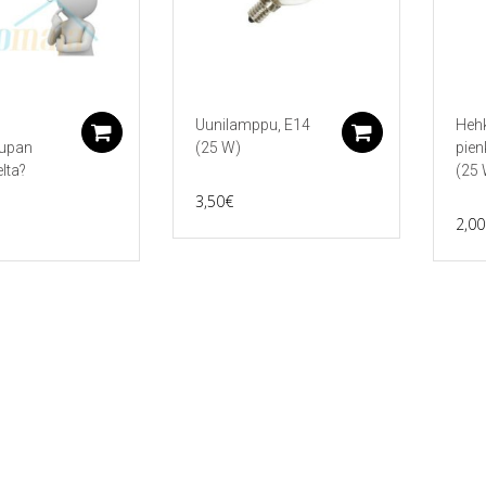
Uunilamppu, E14
Heh
Lisää ostoskoriin
Lisää ostos
aupan
(25 W)
pien
lta?
(25 
3,50
€
2,00