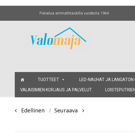
Palvelua ammattitaidolla vuodesta 1964
Skip
TUOTTEET
LED-NAUHAT JA LANGATON
to
content
VALAISIMIEN KORJAUS JA PALVELUT
LOISTEPUTKIEN
Post
Edellinen
Seuraava
navigation