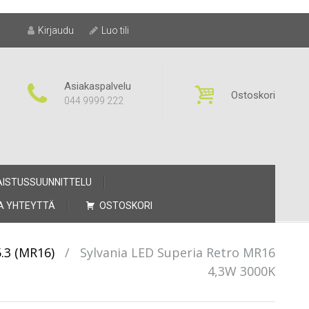
Kirjaudu
Luo tili
Asiakaspalvelu
Ostoskori
044 9999 222
AISTUSSUUNNITTELU
A YHTEYTTÄ
OSTOSKORI
.3 (MR16)
/
Sylvania LED Superia Retro MR16
4,3W 3000K