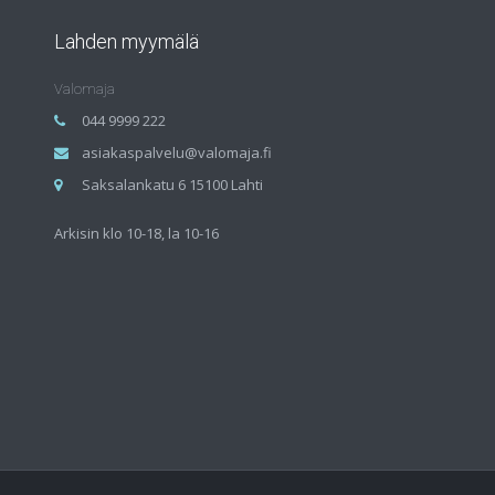
Lahden myymälä
Valomaja
044 9999 222
asiakaspalvelu@valomaja.fi
Saksalankatu 6 15100 Lahti
Arkisin klo 10-18, la 10-16