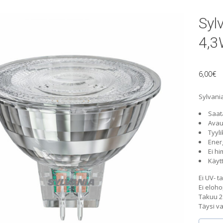
Syl
4,3
6,00
€
Sylvani
Saat
Avau
Tyyli
Energ
Ei h
Käytt
Ei UV- ta
Ei eloh
Takuu 2
Täysi v