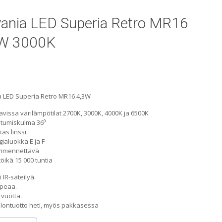
vania LED Superia Retro MR16
W 3000K
a LED Superia Retro MR16 4,3W
avissa värilämpötilat 2700K, 3000K, 4000K ja 6500K
tumiskulma 36⁰
käs linssi
ialuokka E ja F
immennettävä
öikä 15 000 tuntia
i IR-säteilyä.
opeaa.
 vuotta.
alontuotto heti, myös pakkasessa