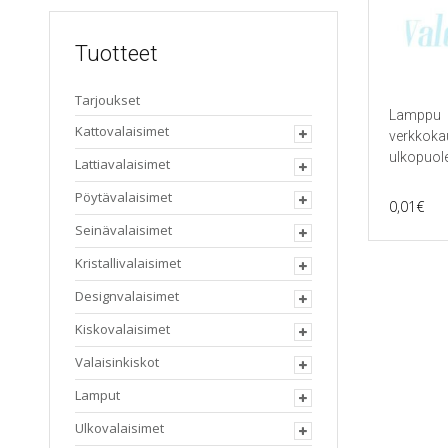
Tuotteet
Tarjoukset
Lamppu
Kattovalaisimet
verkkok
ulkopuole
Lattiavalaisimet
Pöytävalaisimet
0,01
€
Seinävalaisimet
Kristallivalaisimet
Designvalaisimet
Kiskovalaisimet
Valaisinkiskot
Lamput
Ulkovalaisimet