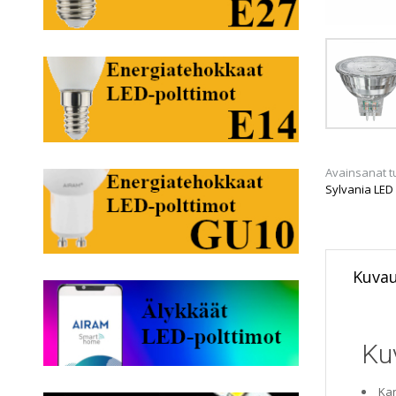
Avainsanat t
Sylvania LED
Kuva
Ku
Kan