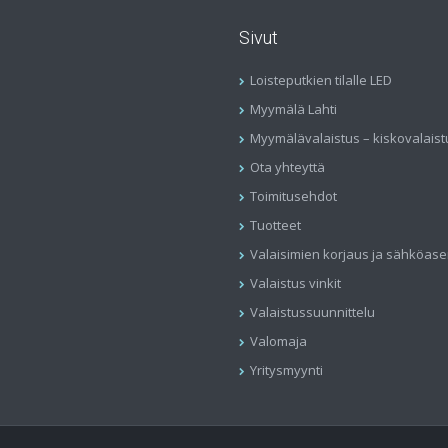
Sivut
Loisteputkien tilalle LED
Myymälä Lahti
Myymälävalaistus – kiskovalaist
Ota yhteyttä
Toimitusehdot
Tuotteet
Valaisimien korjaus ja sähköas
Valaistus vinkit
Valaistussuunnittelu
Valomaja
Yritysmyynti