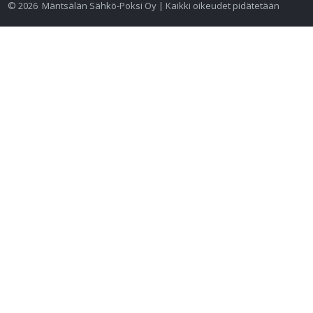
©
2026
Mäntsälän Sähkö-Poksi Oy | Kaikki oikeudet pidätetään