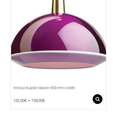
Innolux Kuplat-valaisin 400 mm violetti
Price
–
Ase
165,00
€
190,00
€
Tällä
range:
tuotteella