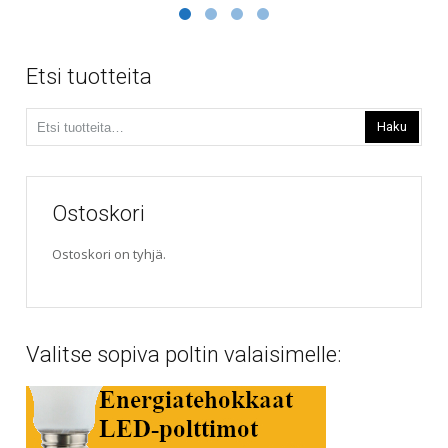
165,00€
on
useampi
through
muunnelma.
190,00€
Voit
Etsi tuotteita
tehdä
valinnat
Etsi:
tuotteen
Haku
sivulla.
Ostoskori
Ostoskori on tyhjä.
Valitse sopiva poltin valaisimelle: