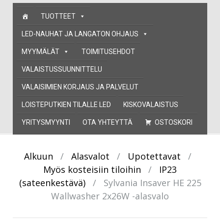
Skip
TUOTTEET
to
content
LED-NAUHAT JA LANGATON OHJAUS
MYYMÄLÄT
TOIMITUSEHDOT
VALAISTUSSUUNNITTELU
VALAISIMIEN KORJAUS JA PALVELUT
LOISTEPUTKIEN TILALLE LED
KISKOVALAISTUS
YRITYSMYYNTI
OTA YHTEYTTÄ
OSTOSKORI
Alkuun
/
Alasvalot
/
Upotettavat
/
Myös kosteisiin tiloihin
/
IP23
(sateenkestävä)
/
Sylvania Insaver HE 225
Wallwasher 2x26W -alasvalo