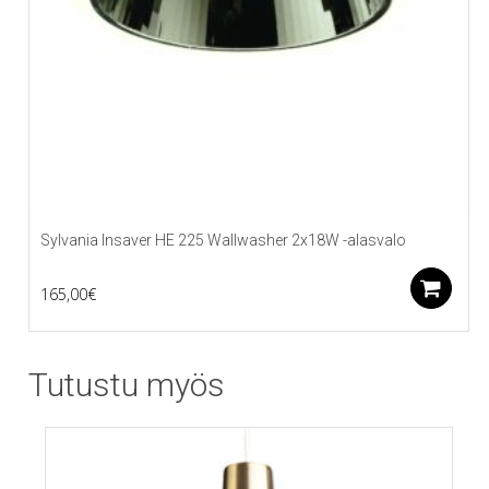
Sylvania Insaver HE 225 Wallwasher 2x18W -alasvalo
L
165,00
€
Tutustu myös