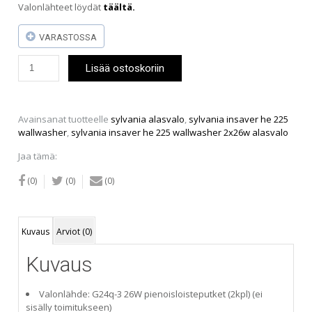
Valonlähteet löydät
täältä.
VARASTOSSA
Sylvania
Lisää ostoskoriin
Insaver
HE
225
Wallwasher
Avainsanat tuotteelle
sylvania alasvalo
,
sylvania insaver he 225
2x26W
wallwasher
,
sylvania insaver he 225 wallwasher 2x26w alasvalo
-
alasvalo
Jaa tämä:
määrä
(0)
(0)
(0)
Kuvaus
Arviot (0)
Kuvaus
Valonlähde: G24q-3 26W pienoisloisteputket (2kpl) (ei
sisälly toimitukseen)