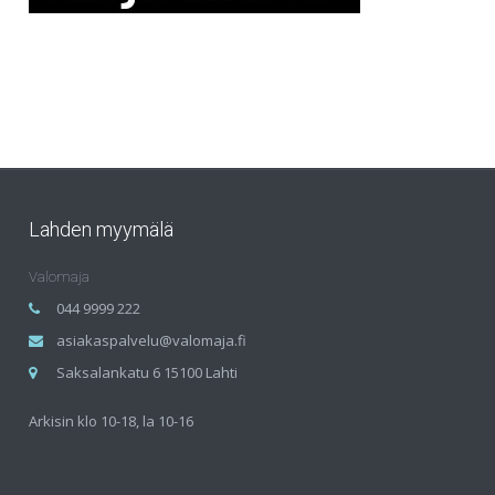
Lahden myymälä
Valomaja
044 9999 222
asiakaspalvelu@valomaja.fi
Saksalankatu 6 15100 Lahti
Arkisin klo 10-18, la 10-16