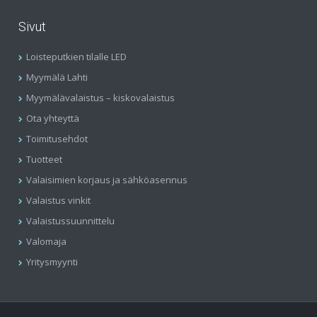
Sivut
Loisteputkien tilalle LED
Myymälä Lahti
Myymälävalaistus – kiskovalaistus
Ota yhteyttä
Toimitusehdot
Tuotteet
Valaisimien korjaus ja sähköasennus
Valaistus vinkit
Valaistussuunnittelu
Valomaja
Yritysmyynti