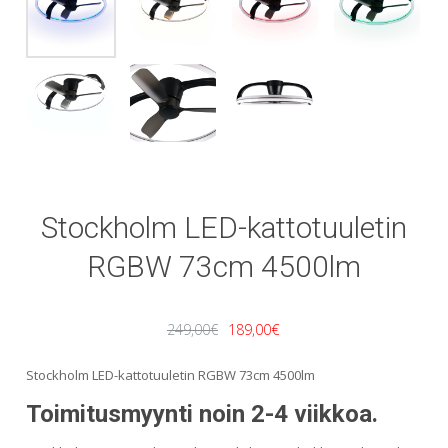
Stockholm LED-kattotuuletin
RGBW 73cm 4500lm
Alkuperäinen
Nykyinen
249,00
€
189,00
€
hinta
hinta
Stockholm LED-kattotuuletin RGBW 73cm 4500lm
oli:
on:
Toimitusmyynti noin 2-4 viikkoa.