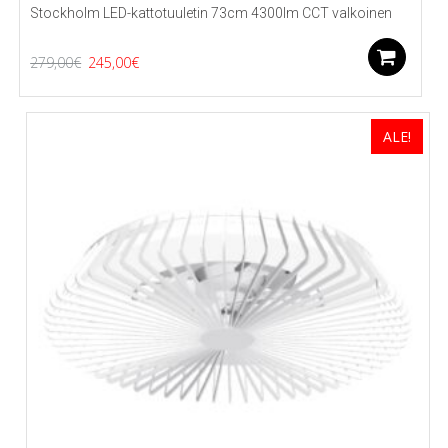
Stockholm LED-kattotuuletin 73cm 4300lm CCT valkoinen
Alkuperäinen
Nykyinen
Li
279,00
€
245,00
€
hinta
hinta
oli:
on:
ALE!
279,00€.
245,00€.