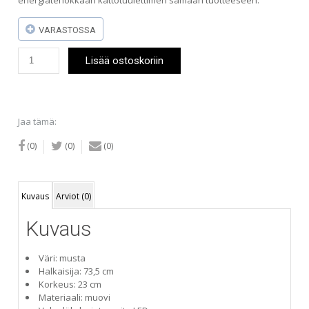
energiatehokkaan kattotuulettimen samaan tuotteeseen.
VARASTOSSA
Stockholm
Lisää ostoskoriin
LED-
kattotuuletin
RGBW
73cm
4500lm
Jaa tämä:
määrä
(0)
(0)
(0)
Kuvaus
Arviot (0)
Kuvaus
Väri: musta
Halkaisija: 73,5 cm
Korkeus: 23 cm
Materiaali: muovi