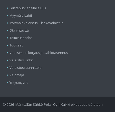
Loisteputkien tilalle LED
Myymälä Lahti
Myymälävalaistus – kiskovalaistus
Ota yhteyttä
Toimitusehdot
Tuotteet
Valaisimien korjaus ja sähköasennus
Valaistus vinkit
Valaistussuunnittelu
Valomaja
Yritysmyynti
©
2026
Mäntsälän Sähkö-Poksi Oy | Kaikki oikeudet pidätetään