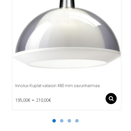
Innolux Kuplat-valaisin 480 mm savunharmaa
Price
–
Ase
195,00
€
210,00
€
Tällä
range:
tuotteella
195,00€
on
useampi
through
muunnelma.