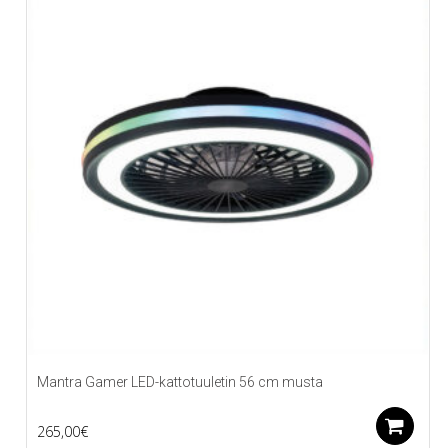
Mantra Gamer LED-kattotuuletin 56 cm musta
L
265,00
€