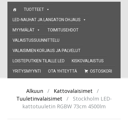
Skip
TUOTTEET
to
content
LED-NAUHAT JA LANGATON OHJAUS
MYYMÄLÄT
TOIMITUSEHDOT
VALAISTUSSUUNNITTELU
VALAISIMIEN KORJAUS JA PALVELUT
LOISTEPUTKIEN TILALLE LED
KISKOVALAISTUS
YRITYSMYYNTI
OTA YHTEYTTÄ
OSTOSKORI
Alkuun
/
Kattovalaisimet
/
Tuuletinvalaisimet
/
Stockholm LED-
kattotuuletin RGBW 73cm 4500lm