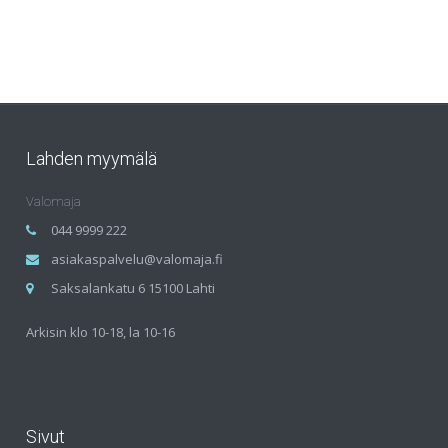
Lahden myymälä
Valomaja
044 9999 222
asiakaspalvelu@valomaja.fi
Saksalankatu 6 15100 Lahti
Arkisin klo 10-18, la 10-16
Sivut