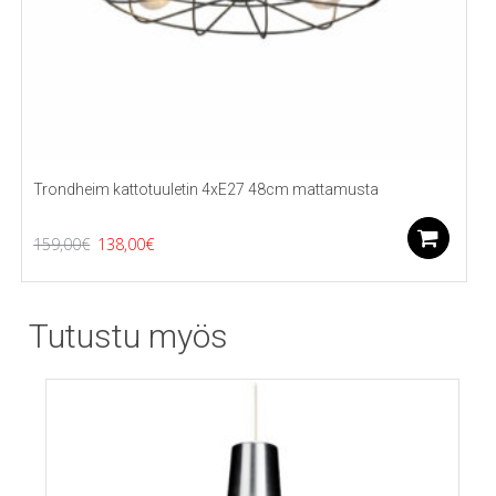
Trondheim kattotuuletin 4xE27 48cm mattamusta
Alkuperäinen
Nykyinen
Li
159,00
€
138,00
€
hinta
hinta
oli:
on:
Tutustu myös
159,00€.
138,00€.