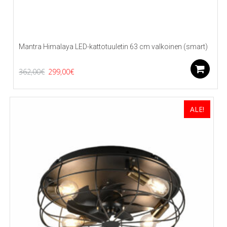
Mantra Himalaya LED-kattotuuletin 63 cm valkoinen (smart)
Alkuperäinen
Nykyinen
L
362,00
€
299,00
€
hinta
hinta
oli:
on:
ALE!
362,00€.
299,00€.