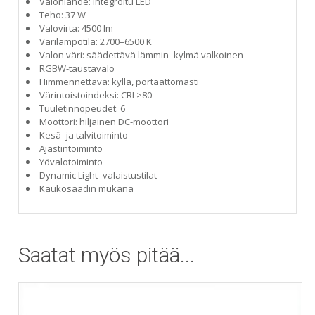
Valonlähde: integroitu LED
Teho: 37 W
Valovirta: 4500 lm
Värilämpötila: 2700–6500 K
Valon väri: säädettävä lämmin–kylmä valkoinen
RGBW-taustavalo
Himmennettävä: kyllä, portaattomasti
Värintoistoindeksi: CRI >80
Tuuletinnopeudet: 6
Moottori: hiljainen DC-moottori
Kesä- ja talvitoiminto
Ajastintoiminto
Yövalotoiminto
Dynamic Light -valaistustilat
Kaukosäädin mukana
Saatat myös pitää...