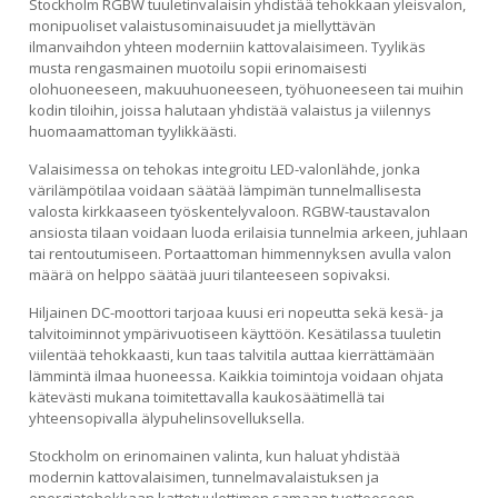
249,00€.
189,00€.
Stockholm RGBW tuuletinvalaisin yhdistää tehokkaan yleisvalon,
monipuoliset valaistusominaisuudet ja miellyttävän
ilmanvaihdon yhteen moderniin kattovalaisimeen. Tyylikäs
musta rengasmainen muotoilu sopii erinomaisesti
olohuoneeseen, makuuhuoneeseen, työhuoneeseen tai muihin
kodin tiloihin, joissa halutaan yhdistää valaistus ja viilennys
huomaamattoman tyylikkäästi.
Valaisimessa on tehokas integroitu LED-valonlähde, jonka
värilämpötilaa voidaan säätää lämpimän tunnelmallisesta
valosta kirkkaaseen työskentelyvaloon. RGBW-taustavalon
ansiosta tilaan voidaan luoda erilaisia tunnelmia arkeen, juhlaan
tai rentoutumiseen. Portaattoman himmennyksen avulla valon
määrä on helppo säätää juuri tilanteeseen sopivaksi.
Hiljainen DC-moottori tarjoaa kuusi eri nopeutta sekä kesä- ja
talvitoiminnot ympärivuotiseen käyttöön. Kesätilassa tuuletin
viilentää tehokkaasti, kun taas talvitila auttaa kierrättämään
lämmintä ilmaa huoneessa. Kaikkia toimintoja voidaan ohjata
kätevästi mukana toimitettavalla kaukosäätimellä tai
yhteensopivalla älypuhelinsovelluksella.
Stockholm on erinomainen valinta, kun haluat yhdistää
modernin kattovalaisimen, tunnelmavalaistuksen ja