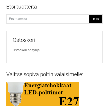
210,00€
Voit
Etsi tuotteita
tehdä
valinnat
Etsi:
tuotteen
Haku
sivulla.
Ostoskori
Ostoskori on tyhjä.
Valitse sopiva poltin valaisimelle: