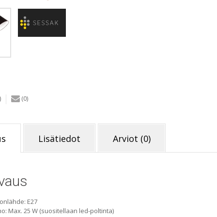
)
(0)
us
Lisätiedot
Arviot (0)
vaus
onlähde: E27
o: Max. 25 W (suositellaan led-poltinta)