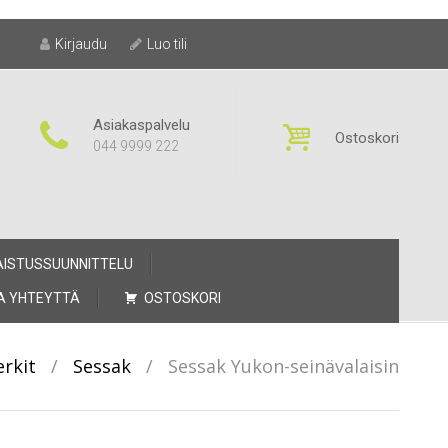
Kirjaudu
Luo tili
Asiakaspalvelu
Ostoskori
044 9999 222
AISTUSSUUNNITTELU
A YHTEYTTÄ
OSTOSKORI
rkit
/
Sessak
/
Sessak Yukon-seinävalaisin