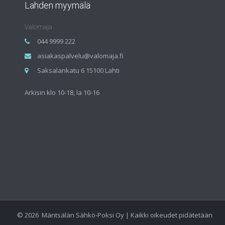
Lahden myymälä
Valomaja
044 9999 222
asiakaspalvelu@valomaja.fi
Saksalankatu 6 15100 Lahti
Arkisin klo 10-18, la 10-16
©
2026
Mäntsälän Sähkö-Poksi Oy | Kaikki oikeudet pidätetään