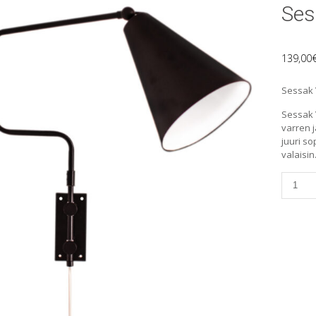
Ses
139,00
Sessak 
Sessak 
varren 
juuri s
valaisin
Sessak
Yukon-
seinäva
määrä