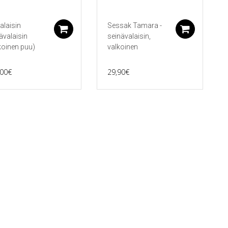
alaisin
Sessak Tamara -
koriin
Lisää ostoskoriin
Lisää 
ävalaisin
seinävalaisin,
koinen puu)
valkoinen
,00
€
29,90
€