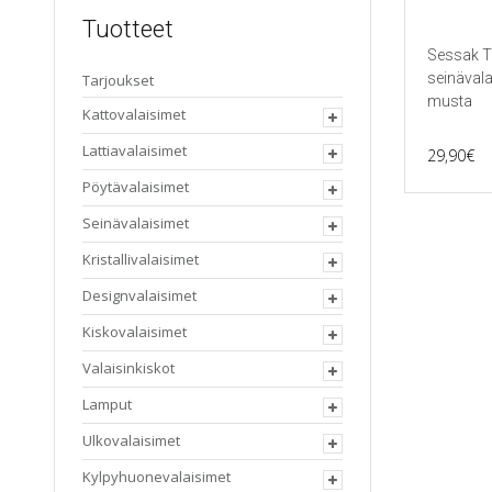
Tuotteet
Sessak T
seinävala
Tarjoukset
musta
Kattovalaisimet
Lattiavalaisimet
29,90
€
Pöytävalaisimet
Seinävalaisimet
Kristallivalaisimet
Designvalaisimet
Kiskovalaisimet
Valaisinkiskot
Lamput
Ulkovalaisimet
Kylpyhuonevalaisimet