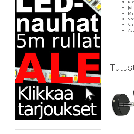
Ko
Joh
Mat
Vär
Väl
Ase
Tutus