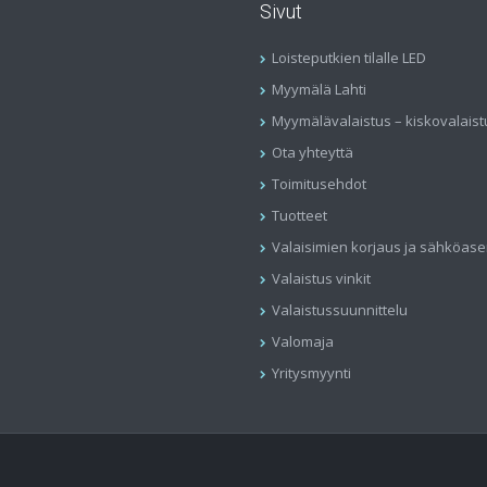
Sivut
Loisteputkien tilalle LED
Myymälä Lahti
Myymälävalaistus – kiskovalaist
Ota yhteyttä
Toimitusehdot
Tuotteet
Valaisimien korjaus ja sähköas
Valaistus vinkit
Valaistussuunnittelu
Valomaja
Yritysmyynti