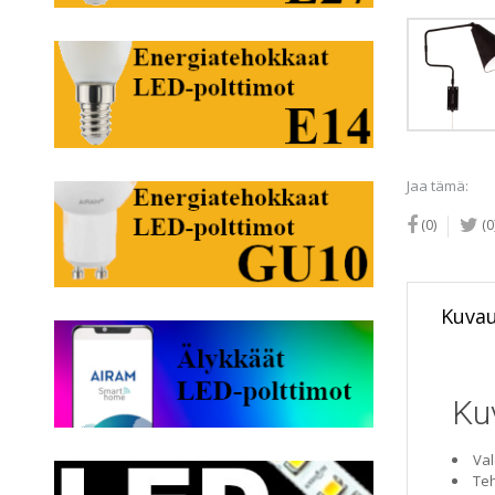
Jaa tämä:
(0)
(0
Kuva
Ku
Val
Teh