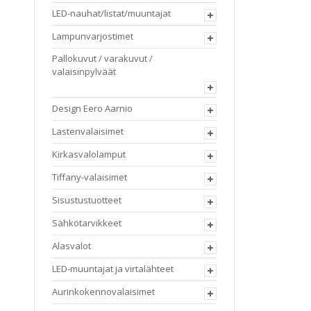
LED-nauhat/listat/muuntajat
Lampunvarjostimet
Pallokuvut / varakuvut /
valaisinpylväät
Design Eero Aarnio
Lastenvalaisimet
Kirkasvalolamput
Tiffany-valaisimet
Sisustustuotteet
Sähkötarvikkeet
Alasvalot
LED-muuntajat ja virtalähteet
Aurinkokennovalaisimet