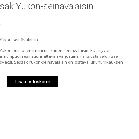
sak Yukon-seinävalaisin
€
Yukon-seinävalaisin
Yukon on moderni minimalistinen seinävalaisin. Kääntyvän
ja monipuolisesti suunnattavan varjostimen ansiosta valon saa
opivaksi. Sessak Yukon-seinävalaisin on loistava lukunurkkauksen
.
Lisää ostoskoriin
laisin