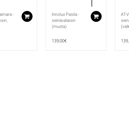
amara -
Innolux Pasila -
AT-V
Lisää ostoskoriin
Lisää ostos
isin,
seinävalaisin
sein
(musta)
(val
139,00
€
139