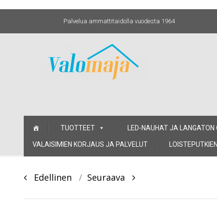
Palvelua ammattitaidolla vuodesta 1964
Skip
TUOTTEET
LED-NAUHAT JA LANGATON
to
content
VALAISIMIEN KORJAUS JA PALVELUT
LOISTEPUTKIEN
Post
Edellinen
Seuraava
navigation