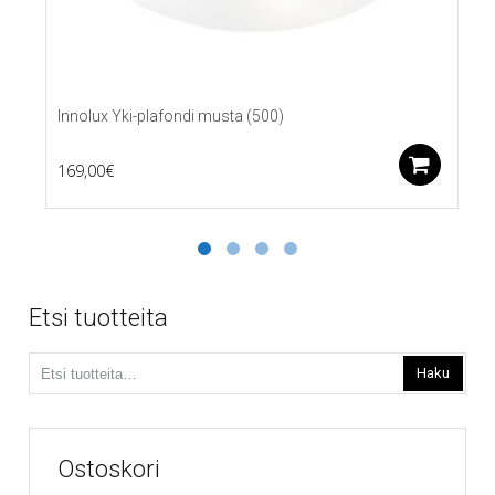
Innolux Yki-plafondi musta (500)
Lis
169,00
€
Etsi tuotteita
Etsi:
Haku
Ostoskori