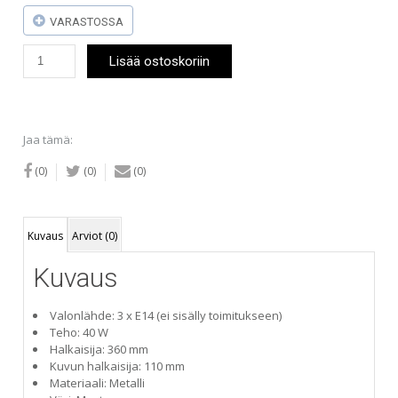
VARASTOSSA
Sessak
Lisää ostoskoriin
Teodor-
kohdevalaisin
musta
määrä
Jaa tämä:
(0)
(0)
(0)
Kuvaus
Arviot (0)
Kuvaus
Valonlähde: 3 x E14 (ei sisälly toimitukseen)
Teho: 40 W
Halkaisija: 360 mm
Kuvun halkaisija: 110 mm
Materiaali: Metalli