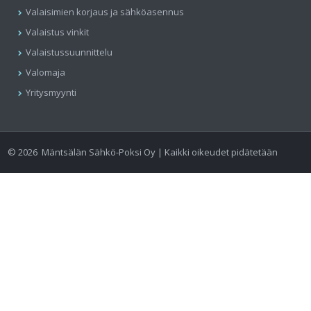
Valaisimien korjaus ja sähköasennus
Valaistus vinkit
Valaistussuunnittelu
Valomaja
Yritysmyynti
©
2026
Mäntsälän Sähkö-Poksi Oy | Kaikki oikeudet pidätetään