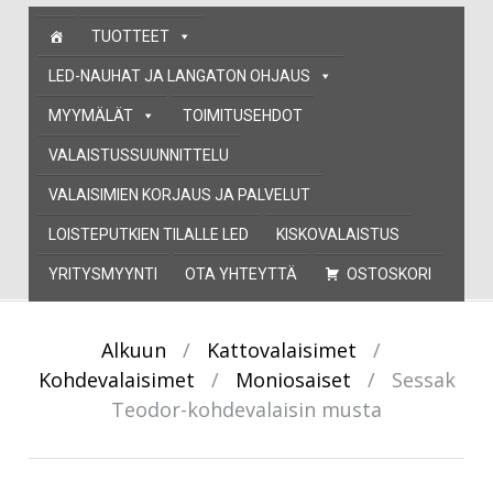
Skip
TUOTTEET
to
content
LED-NAUHAT JA LANGATON OHJAUS
MYYMÄLÄT
TOIMITUSEHDOT
VALAISTUSSUUNNITTELU
VALAISIMIEN KORJAUS JA PALVELUT
LOISTEPUTKIEN TILALLE LED
KISKOVALAISTUS
YRITYSMYYNTI
OTA YHTEYTTÄ
OSTOSKORI
Alkuun
/
Kattovalaisimet
/
Kohdevalaisimet
/
Moniosaiset
/
Sessak
Teodor-kohdevalaisin musta