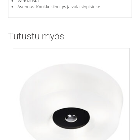
Väri: Musta
Asennus: Koukkukiinnitys ja valaisinpistoke
Tutustu myös