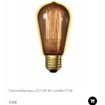
Filamenttilamppu, E27 (40 W) rustiikki ST58
L
9,90
€