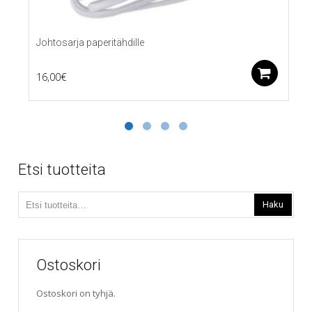
Johtosarja paperitähdille
Lis
16,00
€
Etsi tuotteita
Etsi:
Haku
Ostoskori
Ostoskori on tyhjä.