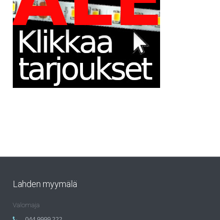
Lahden myymälä
Valomaja
044 9999 222