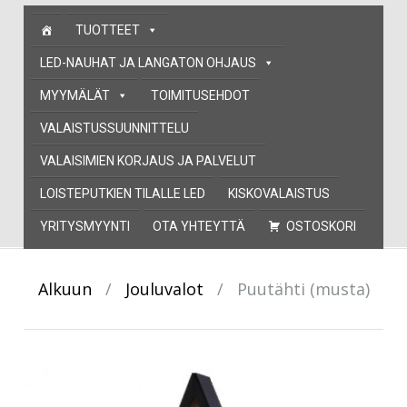
Skip
TUOTTEET
to
content
LED-NAUHAT JA LANGATON OHJAUS
MYYMÄLÄT
TOIMITUSEHDOT
VALAISTUSSUUNNITTELU
VALAISIMIEN KORJAUS JA PALVELUT
LOISTEPUTKIEN TILALLE LED
KISKOVALAISTUS
YRITYSMYYNTI
OTA YHTEYTTÄ
OSTOSKORI
Alkuun
/
Jouluvalot
/
Puutähti (musta)