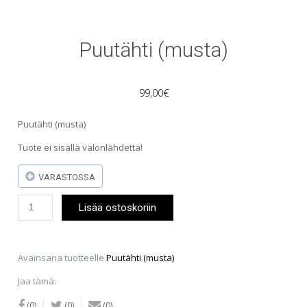
Puutähti (musta)
99,00
€
Puutähti (musta)
Tuote ei sisällä valonlähdettä!
VARASTOSSA
Puutähti
Lisää ostoskoriin
(musta)
määrä
Avainsana tuotteelle
Puutähti (musta)
Jaa tämä:
(0)
(0)
(0)