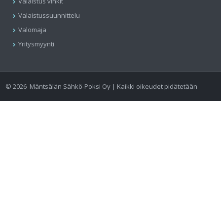
Valaistus vinkit
Valaistussuunnittelu
Valomaja
Yritysmyynti
©
2026
Mäntsälän Sähkö-Poksi Oy | Kaikki oikeudet pidätetään