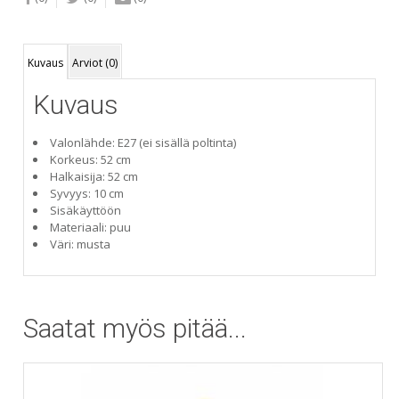
Kuvaus
Arviot (0)
Kuvaus
Valonlähde: E27 (ei sisällä poltinta)
Korkeus: 52 cm
Halkaisija: 52 cm
Syvyys: 10 cm
Sisäkäyttöön
Materiaali: puu
Väri: musta
Saatat myös pitää...